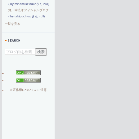
( by minami-keisukeさん null)
滝口幸広オフィシャルブログ『幸の時間割』 Powered by アメブロ
( by takiguchi-sdさん null)
一覧を見る
※著作権についてのご注意