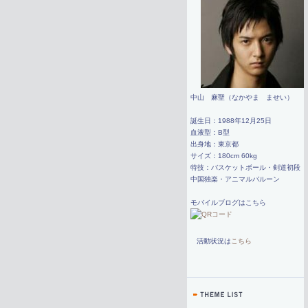
中山 麻聖（なかやま ませい）
誕生日：1988年12月25日
血液型：B型
出身地：東京都
サイズ：180cm 60kg
特技：バスケットボール・剣道初段
中国独楽・アニマルバルーン
モバイルブログはこちら
活動状況は
こちら