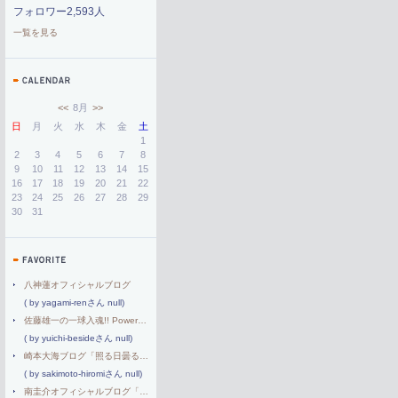
フォロワー2,593人
一覧を見る
<<
8月
>>
日
月
火
水
木
金
土
1
2
3
4
5
6
7
8
9
10
11
12
13
14
15
16
17
18
19
20
21
22
23
24
25
26
27
28
29
30
31
八神蓮オフィシャルブログ
( by yagami-renさん null)
佐藤雄一の一球入魂!! Powered by アメブロ
( by yuichi-besideさん null)
崎本大海ブログ「照る日曇る日」by アメブロ
( by sakimoto-hiromiさん null)
南圭介オフィシャルブログ「Dear my...」Powered by Ameba