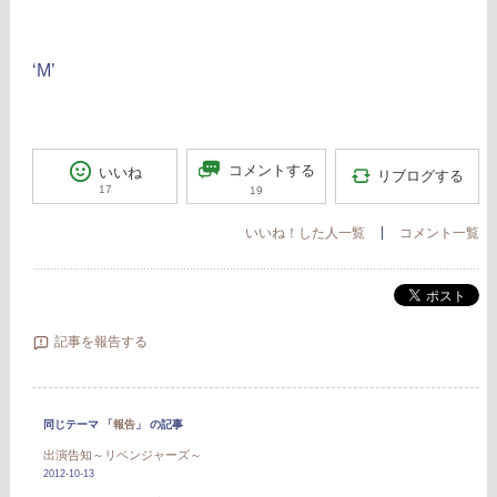
‘M’
コメントする
いいね
リブログする
17
19
いいね！した人一覧
コメント一覧
ポスト
記事を報告する
同じテーマ 「
報告
」 の記事
出演告知～リベンジャーズ～
2012-10-13