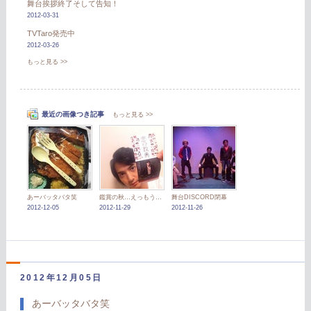
舞台挨拶終了そして告知！
2012-03-31
TVTaro発売中
2012-03-26
もっと見る >>
最近の画像つき記事
もっと見る >>
あーバッタバタ笑
鑑賞の秋…えっもう冬？
舞台DISCORD閉幕
2012-12-05
2012-11-29
2012-11-26
2012年12月05日
あーバッタバタ笑