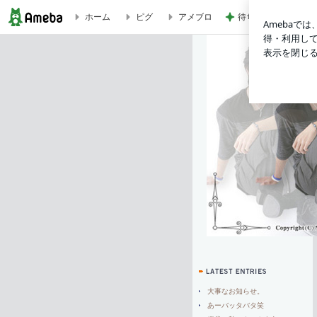
待ち合わせた友達も
ホーム
ピグ
アメブロ
中山麻聖 オフィシャルブログ 「麻聖★生活」 Powered by アメブロ
大事なお知らせ。
あーバッタバタ笑