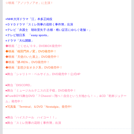
☆映画「アノソラノアオ
」
に主演！
○NHK大河ドラマ「江」本多正純役
○ＤＶＤドラマ「スミレ刑事の花咲く事件簿」出演
○テレビ「弁護士 朝吹里矢子-古都・稚い証言にゆらぐ老舗－」
○
テレビ朝日系 「easy sports」
○ドラマ「大仏開眼」
◆映画「ごくせん’０９」DVDBOX発売中!
◆映画「桜田門外ノ変」DVD発売中！
◆映画「天使のいた屋上」DVD発売中！
◆映画「憐-REN-」DVD発売中！
◆映画「妄想少女オタク系」DVD発売中！
■舞台「シャリトー・ベルサイユ」DVD発売中！
公式HP
■舞台「DISCORD」
■舞台「ミュージカルテニスの王子様」DVD発売中！
■PureBOYS舞台DVD「７Cheers!～翔べ！自分という大地から！～」&CD「乾杯ジュテー
ム」発売中！
●写真集「Terminal」＆DVD「Nostalgia」発売中!
■舞台「ハイスクール ハイコー！！」
■舞台「スミレ刑事の花咲く事件簿」出演