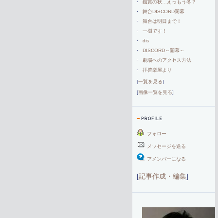
鑑賞の秋…えっもう冬？
舞台DISCORD閉幕
舞台は明日まで！
一樹です！
dis
DISCORD～開幕～
劇場へのアクセス方法
拝啓楽屋より
[
一覧を見る
]
[
画像一覧を見る
]
フォロー
メッセージを送る
アメンバーになる
[
記事作成・編集
]