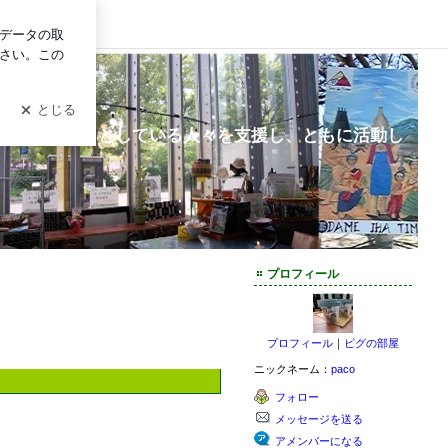
グイン
和を創り出そうとしている人々を支援し、ともに活動し
プロフィール
プロフィール
｜
ピグの部屋
ニックネーム：
paco
フォロー
メッセージを送る
アメンバーになる