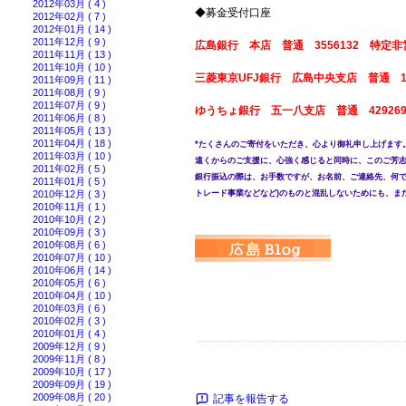
2012年03月 ( 4 )
◆募金受付口座
2012年02月 ( 7 )
2012年01月 ( 14 )
2011年12月 ( 9 )
広島銀行 本店 普通 3556132 特定
2011年11月 ( 13 )
2011年10月 ( 10 )
三菱東京UFJ銀行 広島中央支店 普通 1
2011年09月 ( 11 )
2011年08月 ( 9 )
2011年07月 ( 9 )
ゆうちょ銀行 五一八支店 普通 4292
2011年06月 ( 8 )
2011年05月 ( 13 )
2011年04月 ( 18 )
*たくさんのご寄付をいただき、心より御礼申し上げます
2011年03月 ( 10 )
遠くからのご支援に、心強く感じると同時に、このご芳
2011年02月 ( 5 )
銀行振込の際は、お手数ですが、お名前、ご連絡先、何
2011年01月 ( 5 )
2010年12月 ( 3 )
トレード事業などなど)のものと混乱しないためにも、ま
2010年11月 ( 1 )
2010年10月 ( 2 )
2010年09月 ( 3 )
2010年08月 ( 6 )
2010年07月 ( 10 )
2010年06月 ( 14 )
2010年05月 ( 6 )
2010年04月 ( 10 )
2010年03月 ( 6 )
2010年02月 ( 3 )
2010年01月 ( 4 )
2009年12月 ( 9 )
2009年11月 ( 8 )
2009年10月 ( 17 )
2009年09月 ( 19 )
2009年08月 ( 20 )
記事を報告する