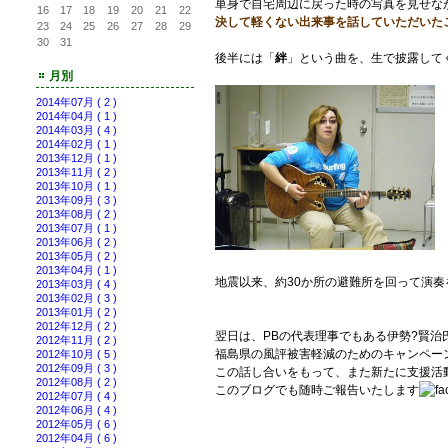
単身で自宅周辺に戻った時の写真を見せな
16
17
18
19
20
21
22
決して軽くない出来事を話していただいた
23
24
25
26
27
28
29
30
31
後半には「
絆
」という曲を、生で披露して
月別
2014年07月 ( 2 )
2014年04月 ( 1 )
2014年03月 ( 4 )
2014年02月 ( 1 )
2013年12月 ( 1 )
2013年11月 ( 2 )
2013年10月 ( 1 )
2013年09月 ( 3 )
2013年08月 ( 2 )
2013年07月 ( 1 )
2013年06月 ( 2 )
2013年05月 ( 2 )
2013年04月 ( 1 )
地震以来、約30か所の避難所を回って演
2013年03月 ( 4 )
2013年02月 ( 3 )
2013年01月 ( 2 )
2012年12月 ( 2 )
翌日は、PBの代表理事でもある伊勢?賢治
2012年11月 ( 2 )
福島県の風評被害軽減のためのキャンペー
2012年10月 ( 5 )
2012年09月 ( 3 )
この話し合いをもって、また新たに支援活
2012年08月 ( 2 )
このブログでも随時ご報告いたします
2012年07月 ( 4 )
2012年06月 ( 4 )
2012年05月 ( 6 )
2012年04月 ( 6 )