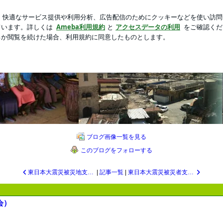
トで素敵な変身
新規登録
ロ
芸能人ブログ
人気ブログ
をつくる -街から、世界へ-」をモットーに、 世界中で平
ブログ画像一覧を見る
このブログをフォローする
東日本大震災被災地支援（岩手県その１）
|
記事一覧
|
東日本大震災被災者支援(原発の影響)
会）