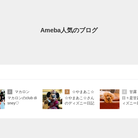
Ameba人気のブログ
マカロン
☆やまあこ☆
甘露
2
3
4
マカロンのclub di
☆やまあこ☆さん
日々是甘
sney♡
のディズニー日記
ィズニー