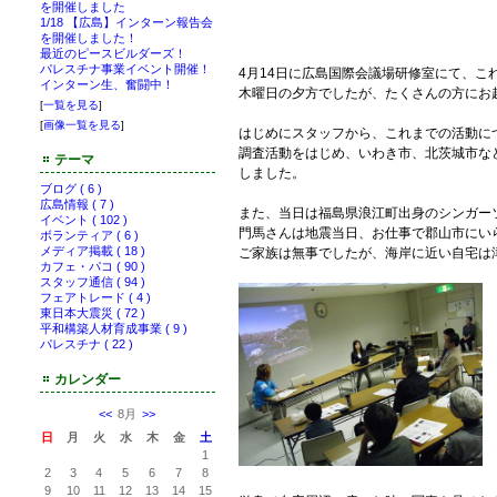
を開催しました
1/18 【広島】インターン報告会
を開催しました！
最近のピースビルダーズ！
パレスチナ事業イベント開催！
4月14日に広島国際会議場研修室にて、こ
インターン生、奮闘中！
木曜日の夕方でしたが、たくさんの方にお
[
一覧を見る
]
[
画像一覧を見る
]
はじめにスタッフから、これまでの活動に
調査活動をはじめ、いわき市、北茨城市な
テーマ
しました。
ブログ ( 6 )
広島情報 ( 7 )
また、当日は福島県浪江町出身のシンガー
イベント ( 102 )
門馬さんは地震当日、お仕事で郡山市にい
ボランティア ( 6 )
メディア掲載 ( 18 )
ご家族は無事でしたが、海岸に近い自宅は
カフェ・パコ ( 90 )
スタッフ通信 ( 94 )
フェアトレード ( 4 )
東日本大震災 ( 72 )
平和構築人材育成事業 ( 9 )
パレスチナ ( 22 )
カレンダー
<<
8月
>>
日
月
火
水
木
金
土
1
2
3
4
5
6
7
8
9
10
11
12
13
14
15