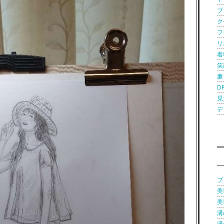
ブ
ク
フ
リ
着
笑
廉
D
見
デ
ブロ
美
美
溝
溝