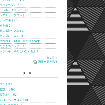
ラックカットソー
ールネックプルオーバー
レアスリーププルオーバー
ボンプルオバー
物を描く
顔に気持ち込めて…
クン描いてみました…
RAWING BLOCK 紙の目を潰す
たままのデッサン！
ッサンを 紙のせいにする人！
一覧を見る
画像一覧を見る
テーマ
グ ( 115 )
容室 ( 59 )
容室より ( 50 )
の口 ヘアサロン ( 38 )
の口 美容室 ( 7 )