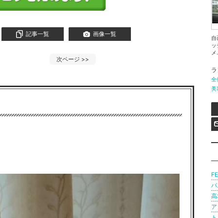
記事一覧
画像一覧
自
ッ
メ.
次ページ
>>
ラ
全
美
F
バ
高
ア
ト