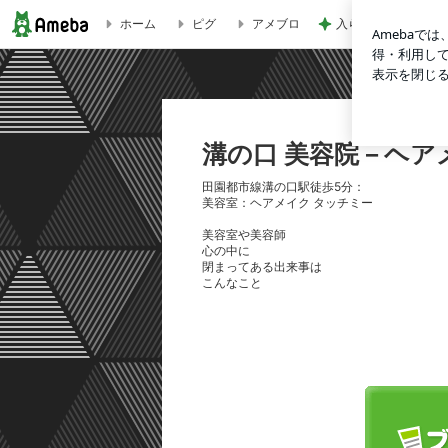
ホーム
ピグ
アメブロ
入らざるを得なかっ
溝の口 美容院－ヘアメイク タッチミ－deブログ
溝の口 美容院－ヘア
田園都市線溝の口駅徒歩5分：
美容室：ヘアメイク タッチミー
美容室や美容師
心の中に
閉まってある出来事は
こんなこと