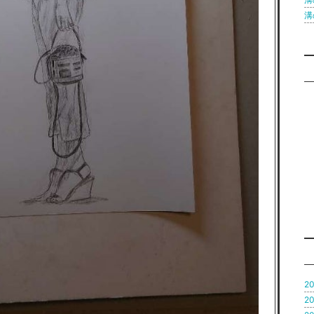
溝の
20
20