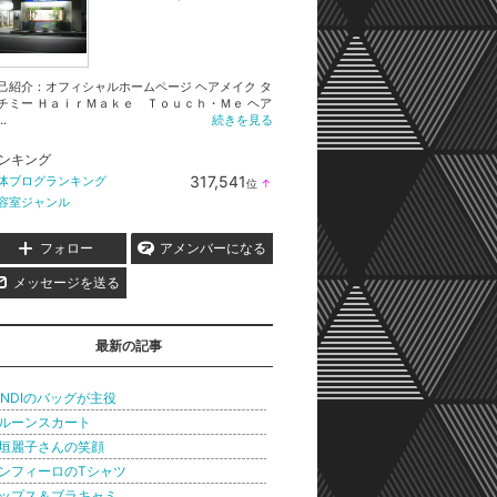
己紹介：オフィシャルホームページ ヘアメイク タ
チミー ＨａｉｒＭａｋｅ Ｔｏｕｃｈ・Ｍｅ ヘア
..
続きを見る
ンキング
317,541
体ブログランキング
位
↑
ラ
容室ジャンル
ン
キ
ン
フォロー
アメンバーになる
グ
上
メッセージを送る
昇
最新の記事
ENDIのバッグが主役
ルーンスカート
垣麗子さんの笑顔
ンフィーロのTシャツ
ップス＆ブラキャミ