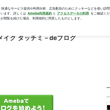
た店の店構え
芸能人ブログ
人気ブログ
新規登録
ロ
メイク タッチミ－deブログ