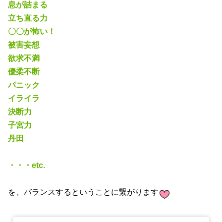
息が詰まる
立ち直る力
〇〇が怖い！
被害妄想
欲求不満
優柔不断
パニック
イライラ
決断力
子宮力
丹田
・・・etc.
を、バランスするということに繋がります