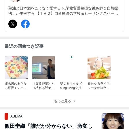
聖油と日本酒をこよなく愛する 化学物質過敏症な鍼灸師＆自然療
法士が主宰する 【ＴＡＯ】自然療法の学校＆ヒーリングスペース
『リズミカルブレイン®』『陰陽ハンドメリディアン®』etc. htt
p://tao-earth.com/
最近の画像つき記事
罪悪感の要らな
《腐る野菜》と
聖なるオイル Y
新たなるライフ
い可愛くてエコ
《枯れる野菜》
oungLiving☆彡
ワークの旅路
な《みつろうラ
どっちが本物？
へ…笑
ップ》はいか
が？♡
もっと見る
ABEMA
飯田圭織「誰だか分からない」激変し