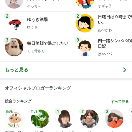
献立
そっち～
オギャ子
2
2
日曜日は９時まで
ゆうき酒場
い。
ゆうき
あべかわ
3
3
四十路シンパパの
毎日笑顔で過ごしたい
日記
モモ母さん
はやパパ
もっと見る
オフィシャルブロガーランキング
総合ランキング
すべて見る
1
2
3