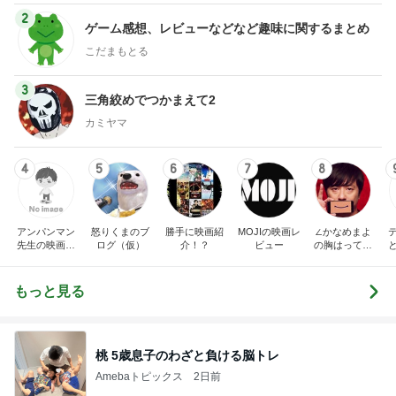
2
ゲーム感想、レビューなどなど趣味に関するまとめ
こだまもとる
3
三角絞めでつかまえて2
カミヤマ
4
5
6
7
8
アンパンマン
怒りくまのブ
勝手に映画紹
MOJIの映画レ
∠かなめまよ
先生の映画講
ログ（仮）
介！？
ビュー
の胸はって行
座
け〜！自信持
って行け〜！
もっと見る
桃 5歳息子のわざと負ける脳トレ
Amebaトピックス
2日前