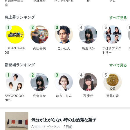
市川團十郎白
小林麻央
だいたひかる
桃
クロ
猿
急上昇ランキング
すべて見る
1
2
3
4
5
EBiDAN 39&Ki
高山善廣
こいたん
島倉りか
つばきファク
DS
トリー
新登場ランキング
すべて見る
1
2
3
4
5
BEYOOOOO
島倉りか
ゆうこりん
石 安伊
蒼井心音
NDS
気分が上がらない時のお洒落な菓子
Amebaトピックス
2日前