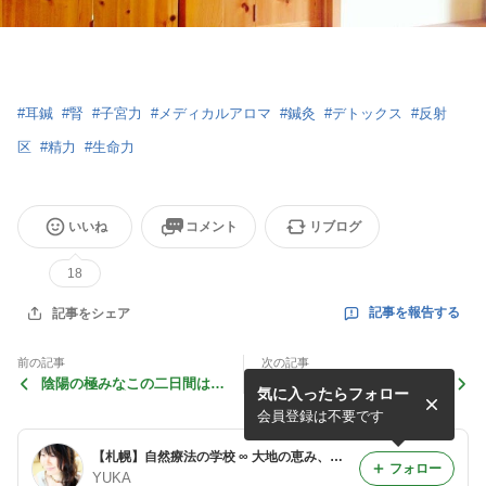
#
耳鍼
#
腎
#
子宮力
#
メディカルアロマ
#
鍼灸
#
デトックス
#
反射
区
#
精力
#
生命力
いいね
コメント
リブログ
18
記事を報告する
記事をシェア
前の記事
次の記事
陰陽の極みなこの二日間は、
「アロマるーてぃん」って
気に入ったらフォロー
まさにアデプトDAYSでした
何？(;^ω^)
会員登録は不要です
【札幌】自然療法の学校 ∞ 大地の恵み、聖なるオイル【TAO】
フォロー
YUKA