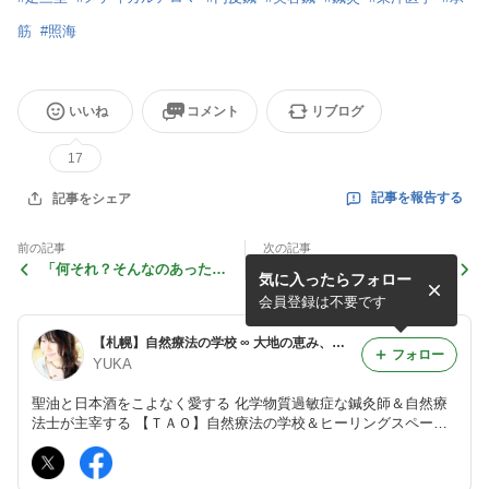
筋
#
照海
いいね
コメント
リブログ
17
記事を報告する
記事をシェア
前の記事
次の記事
「何それ？そんなのあったっ
【乳首デトックス】でナゼ首
気に入ったらフォロー
け？」がGOサイン✨笑
や肩がスッキリして顔まで変
わるの⁉︎
会員登録は不要です
【札幌】自然療法の学校 ∞ 大地の恵み、聖なるオイル【TAO】
フォロー
YUKA
聖油と日本酒をこよなく愛する 化学物質過敏症な鍼灸師＆自然療
法士が主宰する 【ＴＡＯ】自然療法の学校＆ヒーリングスペース
『リズミカルブレイン®』『陰陽ハンドメリディアン®』etc. htt
p://tao-earth.com/