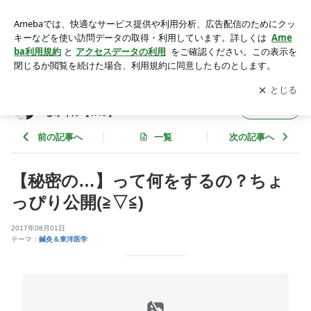
【秘密の…】って何をするの？ちょっぴり公開(≧▽≦) | 【札
幌】自然療法の学校 ∞ 大地の恵み、聖なるオイル【TAO】
アプリをダウンロードして
ブログの更新通知
を受け取りまし
開く
ょう。
【札幌】自然療法の学校 ∞ 大地の恵み、聖な
フォロー
るオイル【TAO】
前の記事へ
一覧
次の記事へ
【秘密の…】って何をするの？ちょ
っぴり公開(≧▽≦)
2017年08月01日
テーマ：
鍼灸＆東洋医学