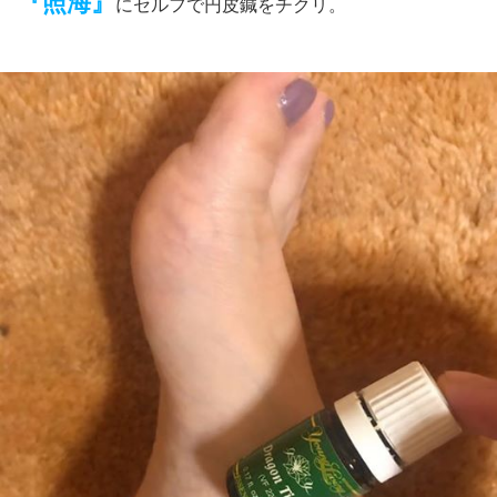
『照海』
にセルフで円皮鍼をチクリ。