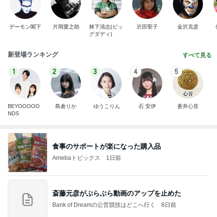
デーモン閣下
片岡愛之助
林下清志(ビッ
沢田聖子
金沢克彦
グダディ)
新登場ランキング
すべて見る
1
2
3
4
5
BEYOOOOO
島倉りか
ゆうこりん
石 安伊
蒼井心音
NDS
食事のサポートが楽になった購入品
Amebaトピックス
1日前
斎藤元彦がぶらぶら動画のアップを止めた
Bank of Dreamの公営競技はどこへ行く
8日前