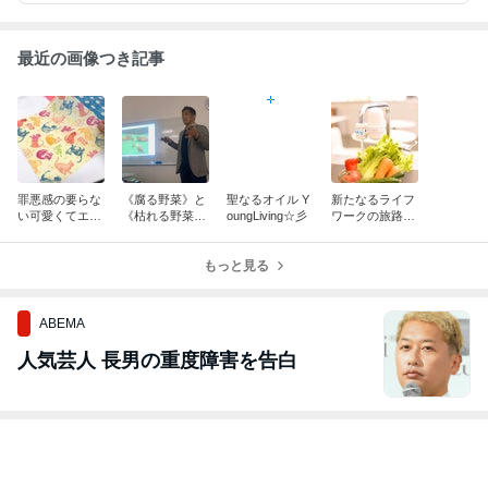
最近の画像つき記事
罪悪感の要らな
《腐る野菜》と
聖なるオイル Y
新たなるライフ
い可愛くてエコ
《枯れる野菜》
oungLiving☆彡
ワークの旅路
な《みつろうラ
どっちが本物？
へ…笑
ップ》はいか
が？♡
もっと見る
ABEMA
人気芸人 長男の重度障害を告白