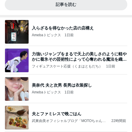
記事を読む
入らざるを得なかった店の店構え
Amebaトピックス
1日前
力強いジャンプをまるで天上の美しさのように軽や
かに着氷その芸術性によって心奪われる魔法を織り
なす
フィギュアスケート応援（くまはともだち）
1日前
美奈代 夫と次男 長男は衣装探し
Amebaトピックス
1日前
夫とファミレスで晩ごはん
武東由美オフィシャルブログ「MOTOちゃんと
22時間前
のはっぴぃな毎日」Powered by Ameba