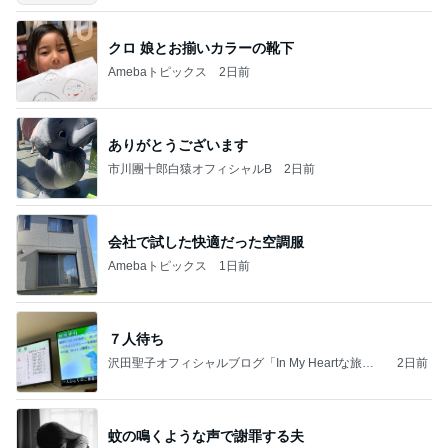
クロ 娘とお揃いカラーの靴下
Amebaトピックス
2日前
ありがとうございます
市川團十郎白猿オフィシャルB
2日前
会社で試した快適だった空調服
Amebaトピックス
1日前
７人待ち
沢田聖子オフィシャルブログ「In My Heartな旅日
2日前
記」by Ameba
蚊の鳴くような声で謝罪する夫