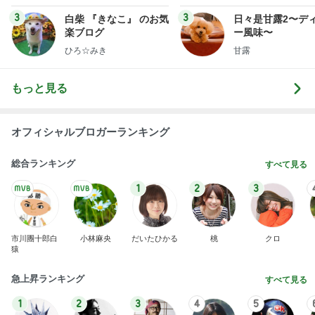
3
3
白柴 『きなこ』 のお気
日々是甘露2〜デ
楽ブログ
ー風味〜
ひろ☆みき
甘露
もっと見る
オフィシャルブロガーランキング
総合ランキング
すべて見る
1
2
3
市川團十郎白
小林麻央
だいたひかる
桃
クロ
猿
急上昇ランキング
すべて見る
1
2
3
4
5