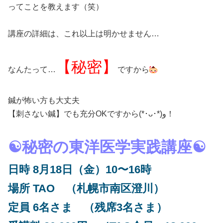
ってことを教えます（笑）
講座の詳細は、これ以上は明かせません…
【秘密】
なんたって…
ですから
鍼が怖い方も大丈夫
【刺さない鍼】でも充分OKですから(*･ᴗ･*)و！
☯秘密の東洋医学実践講座☯
日時 8月18日（金）10〜16時
場所 TAO （札幌市南区澄川）
定員 6名さま （残席3名さま）