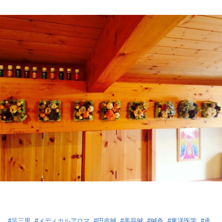
#
足三里
#
メディカルアロマ
#
円皮鍼
#
美容鍼
#
鍼灸
#
東洋医学
#
承