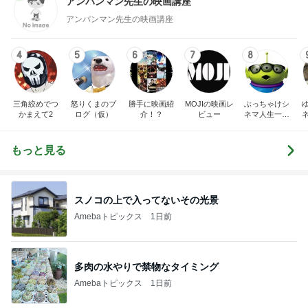
アンパンマン先生の映画講座
アンパンマン先生の映画講座
4
5
6
7
8
三角絞めでつ
怒りくまのブ
勝手に映画紹
MOJIの映画レ
ぶっちゃけシ
かまえて2
ログ（仮）
介！？
ビュー
ネマ人生一直
線！❁
もっと見る
スノコの上で入ってないその光景
Amebaトピックス
1日前
多肉の水やりで禁物なタイミング
Amebaトピックス
1日前