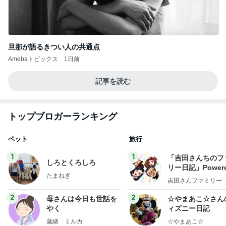
旦那が語るきつい人の共通点
Amebaトピックス
1日前
記事を読む
トップブロガーランキング
ペット
旅行
1
1
「吉田さんちのフ
しろとくろしろ
リー日記」Powere
たまねぎ
y Ameba 吉田さ
吉田さんファミリー
ミリーオフィシャ
ログ
2
2
母さんは今日も世話を
☆やまあこ☆さん
やく
ィズニー日記
藤緒 ミルカ
☆やまあこ☆