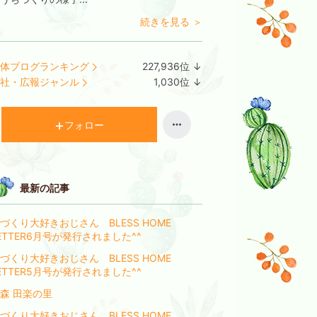
続きを見る ＞
体ブログランキング
227,936
位
↓
ラ
社・広報ジャンル
1,030
位
↓
ン
ラ
キ
ン
ン
キ
フォロー
グ
ン
下
グ
降
下
降
最新の記事
づくり大好きおじさん BLESS HOME
ETTER6月号が発行されました^^
づくり大好きおじさん BLESS HOME
ETTER5月号が発行されました^^
森 田楽の里
づくり大好きおじさん BLESS HOME