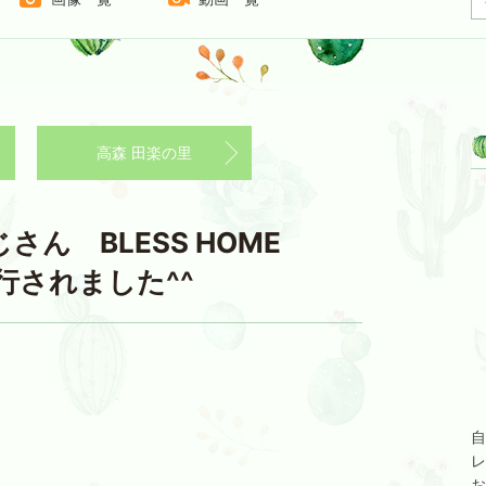
高森 田楽の里
ん BLESS HOME
発行されました^^
自
レ
お