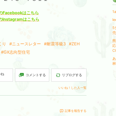
1
Facebookはこちら
nstagramはこちら
l
5
売
熊
くり
#ニュースレター
#耐震等級3
#ZEH
応
C
#GX志向型住宅
あ
林
いね
コメントする
リブログする
いいね！した人一覧
記事を報告する