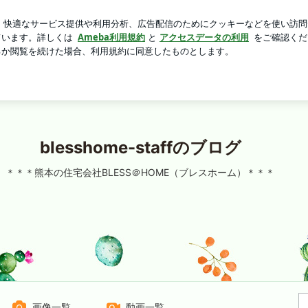
風呂後の習慣
芸能人ブログ
人気ブログ
新規登録
ロ
した^^ | blesshome-staffのブログ
blesshome-staffのブログ
＊＊＊熊本の住宅会社BLESS＠HOME（ブレスホーム）＊＊＊
画像一覧
動画一覧