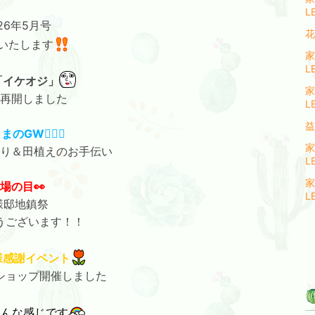
L
26年5月号
花
いたします
家
L
「イケオジ」
家
再開しました
L
益
のGW🏌🏻‍♂️
家
り＆田植えのお手伝い
L
家
場の目👀
L
様邸地鎮祭
うございます！！
様感謝イベント
ショップ開催しました
こんな感じです