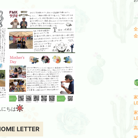
全
会
家
L
んにちは
家
L
高
HOME LETTER
家