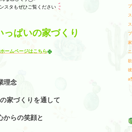
ブ
・インスタも
ぜひご覧ください
ス
ス
 笑顔いっぱいの家づくり
ブ
家
ホームページはこちら
ニ
欲
彼
a型
業理念
質の家づくりを通して
心からの笑顔と