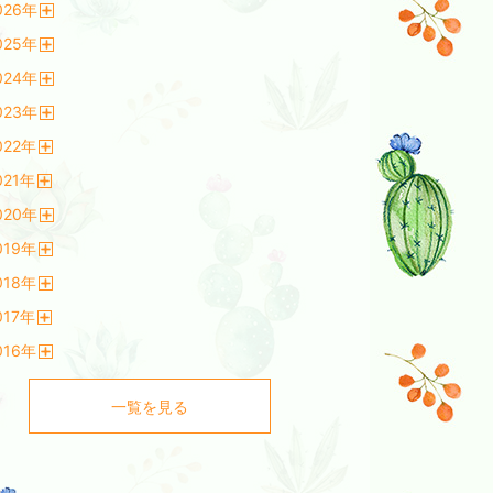
026
年
開
025
年
く
開
024
年
く
開
023
年
く
開
022
年
く
開
021
年
く
開
020
年
く
開
019
年
く
開
018
年
く
開
017
年
く
開
016
年
く
開
く
一覧を見る