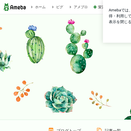
髪質悪化に繋がるお
ホーム
ピグ
アメブロ
家づくり大好きおじさん BLESS HOME LETTER5月号が発行されま
ブログトップ
記事一覧