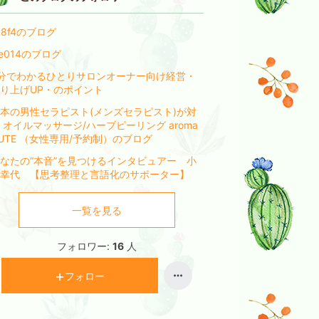
a8f4のブログ
ee014のブログ
分でわかるひとりサロンオーナー向け経営・
り上げUP・のポイント
本の男性セラピスト(メンズセラピスト)が対
 オイルマッサージ/ハーブピーリング aroma
UTE （女性専用/予約制）のブログ
なたの“本音”を見つけるインタビュアー 小
幸代 【思考整理と言語化のサポーター】
一覧を見る
フォロワー:
16
人
フォロー