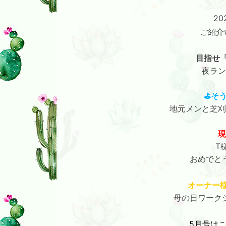
20
ご紹介
目指せ
夜ラン
⛳そうま
地元メンと芝刈
現
T
おめでと
オーナー
母の日ワーク
5月号は