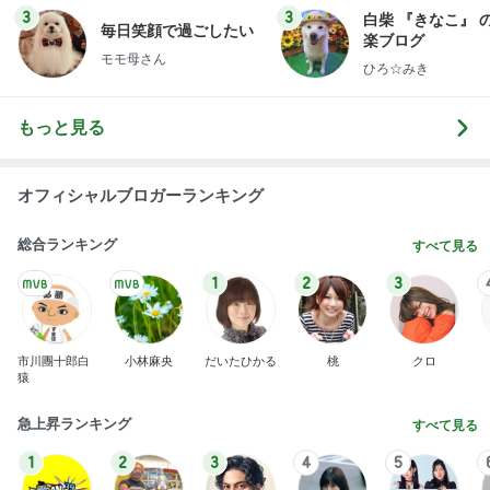
3
3
白柴 『きなこ』 
毎日笑顔で過ごしたい
楽ブログ
モモ母さん
ひろ☆みき
もっと見る
オフィシャルブロガーランキング
総合ランキング
すべて見る
1
2
3
市川團十郎白
小林麻央
だいたひかる
桃
クロ
猿
急上昇ランキング
すべて見る
1
2
3
4
5