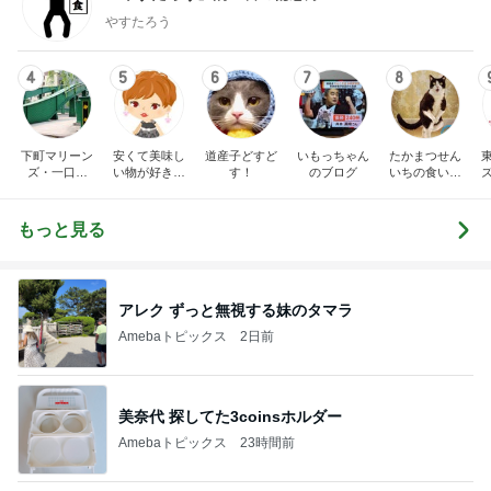
やすたろう
4
5
6
7
8
下町マリーン
安くて美味し
道産子どすど
いもっちゃん
たかまつせん
ズ・一口馬
い物が好き☆
す！
のブログ
いちの食い散
主・立ち飲
彡
らかし日記
み・立ち食い
そば
もっと見る
アレク ずっと無視する妹のタマラ
Amebaトピックス
2日前
美奈代 探してた3coinsホルダー
Amebaトピックス
23時間前