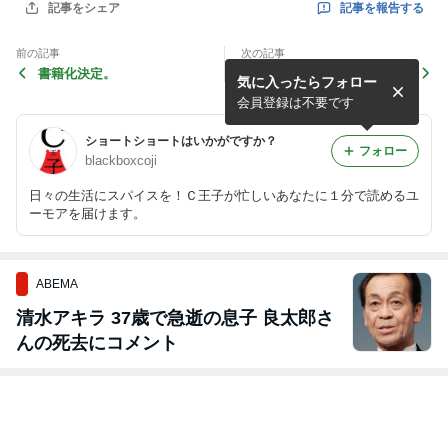
記事を報告する
記事をシェア
前の記事
次の記事
書籍化決定。
ＮＯ ＷＡＲ！
気に入ったらフォロー
会員登録は不要です
ショートショートはいかがですか？
フォロー
blackboxcoji
日々の生活にスパイスを！Ｃ王子が忙しいあなたに１分で読めるユ
ーモアを届けます。
ABEMA
清水アキラ 37歳で急逝の息子 良太郎さ
んの死去にコメント