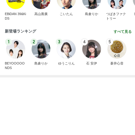
EBiDAN 39&Ki
高山善廣
こいたん
島倉りか
つばきファク
DS
トリー
新登場ランキング
すべて見る
1
2
3
4
5
BEYOOOOO
島倉りか
ゆうこりん
石 安伊
蒼井心音
NDS