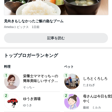
見向きもしなかったご飯の急なブーム
Amebaトピックス
1日前
記事を読む
トップブロガーランキング
料理
ペット
1
1
栄養士ママそっち～の
しろとくろしろ
簡単美味しいサイクル
たまねぎ
献立
そっち～
2
2
母さんは今日も世
ゆうき酒場
やく
ゆうき
藤緒 ミルカ