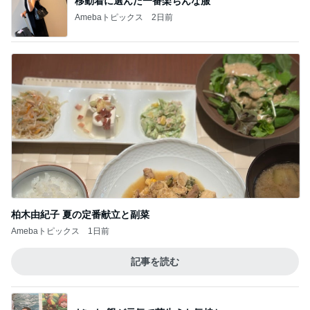
起きた告白件簿：ベルばら 二次創作
5
ばらカフェ ベルサイユのばらの二次創作漫画して
ます
このジャンルの記事をもっと見る
神がかってる掃除機
Amebaトピックス
15時間前
離婚する気はない男の典型的な言い訳
Amebaトピックス
1日前
ブランチから夜食まで食べた一日
Amebaトピックス
1日前