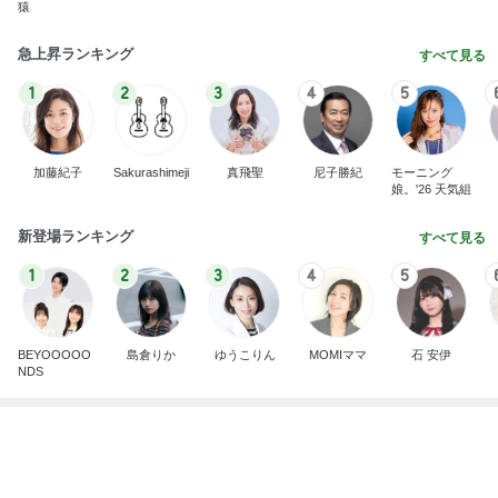
小川菜摘 トマトとピーマンの簡単副菜
Amebaトピックス
1日前
記事を読む
ルミ子 何十年振りに俳優と再会
Amebaトピックス
14時間前
EPSが右肩上がりで増配の期待
Amebaトピックス
1日前
どちらにも言い分があり引き分け
Amebaトピックス
1日前