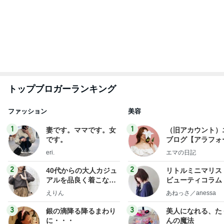
illallan
hiromi
もっと見る
3度目の正直で撮れた集合写真
Amebaトピックス
15時間前
帰宅後焼くだけの鶏皮串焼き
Amebaトピックス
1日前
美奈代 ミニーちゃんのお耳カット
Amebaトピックス
17時間前
レジェンド松下のなんでもプレゼン！