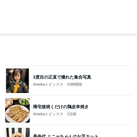
記事を読む
オフィシャルブロガーランキング
総合ランキング
すべて見る
1
2
3
市川團十郎白
小林麻央
だいたひかる
桃
クロ
猿
急上昇ランキング
すべて見る
1
2
3
4
5
加藤紀子
Sakurashimeji
真飛聖
尼子勝紀
モーニング
娘。'26 天気組