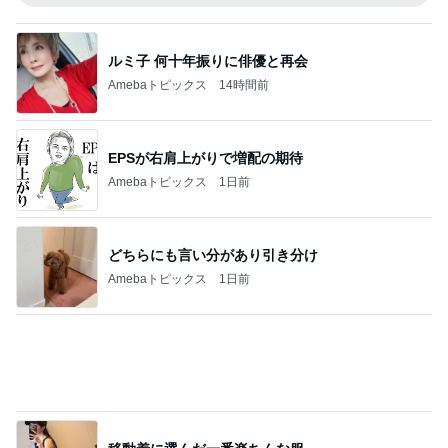
アニメ・マンガレビュー
1-6 影の立役者
1
小説キャンディ♡キャンディファイナルストーリー
二次小説【時の彼方で】
2-1 秘密の一冊
2
小説キャンディ♡キャンディファイナルストーリー
二次小説【時の彼方で】
＃「ドラゴンボール」キャラ診断
3
Ｍガッツのブログ
行きそびれた大ゴッホ展と杉本博司展、江之
浦測候所
4
bleu-vert-et-bleuのブログ
告白したのに＊アンドレの短髪がきっかけで