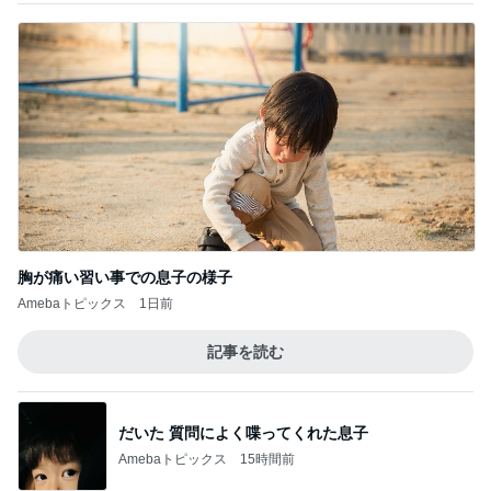
記事を読む
素敵な人が着ていて欲しくなった服
Amebaトピックス
2日前
長男のシャツから出たグレーの汁
Amebaトピックス
2日前
細川直美 夫の友人からの嬉しい中元
Amebaトピックス
19時間前
何軒も回って買えた水ようかん
Amebaトピックス
1日前