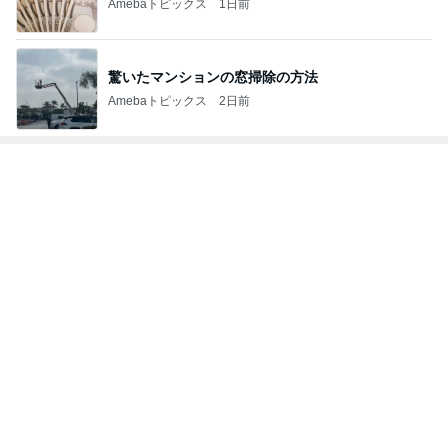
Amebaトピックス
1日前
驚いたマンションの窓掃除の方法
Amebaトピックス
2日前
トップブロガーランキング
ファッション
美容
1
1
妻です。ママです。女
（旧アカウント）
です。
ブログ【アラフォ
社売却セカンドラ
eri.
エマの日記
フ】
2
2
40代からの大人カジュ
リトルミニマリス
アルを品良く着こなす
ビューティコラム 
ファッションブログ
little minimalist'
えりん
あねっさ／anessa
uty colum
3
3
銀の滴降る降るまわり
美人になれる、た
に・・・
んの魔法