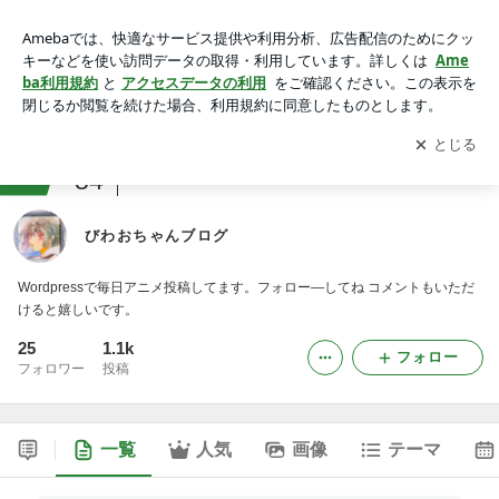
びわおちゃんブログ
アプリをダウンロードして
ブログの更新通知
を受け取りまし
開く
ょう。
ranking
84
アニメ・マンガレビュージャンル
びわおちゃんブログ
Wordpressで毎日アニメ投稿してます。フォロー―してね コメントもいただ
けると嬉しいです。
25
1.1k
フォロー
フォロワー
投稿
一覧
人気
画像
テーマ