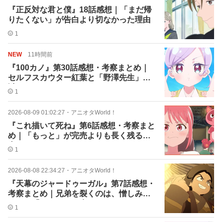
『正反対な君と僕』18話感想｜「まだ帰
りたくない」が告白より切なかった理由
1
NEW
11時間前
『100カノ』第30話感想・考察まとめ｜
セルフスカウター紅葉と「野澤先生」の
謎
1
2026-08-09 01:02:27
・
アニオタWorld！
『これ描いて死ね』第6話感想・考察まと
め｜「もっと」が完売よりも長く残る理
由
1
2026-08-08 22:34:27
・
アニオタWorld！
『天幕のジャードゥーガル』第7話感想・
考察まとめ｜兄弟を裂くのは、憎しみで
はなく「もしも」の声
1