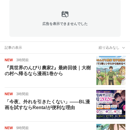
広告を表示できませんでした
記事の表示
絞り込みなし
NEW
3時間前
『異世界のんびり農家2』最終回後｜大樹
の村へ帰るなら漫画1巻から
NEW
3時間前
「今夜、外れを引きたくない」――BL漫
画を試すならRenta!が便利な理由
NEW
9時間前