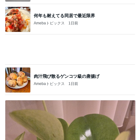
帽子好きの妻が毎年つい手に取る帽子
Amebaトピックス
2日前
熊田 23年お世話になるヘアケア
Amebaトピックス
18時間前
團十郎 難しい踊りを頑張る息子
Amebaトピックス
2日前