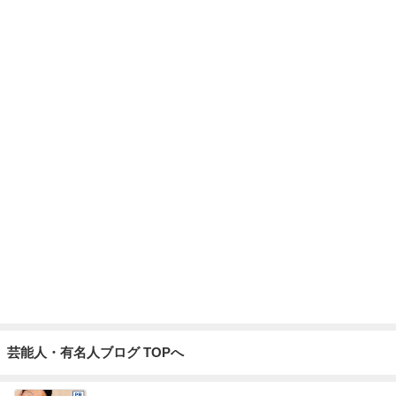
移動着に選んだ一番楽ちんな服
Amebaトピックス
2日前
柏木由紀子 夏の定番献立と副菜
Amebaトピックス
1日前
記事を読む