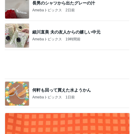
排卵抑制しつつ卵胞を育てる治療
Amebaトピックス
1日前
カロリー1/5の塩レモンクリチ風
Amebaトピックス
1日前
斜めにカットすると増す宝石っぽさ
Amebaトピックス
1日前
堀ちえみ 夫と食べた本番前の朝食
Amebaトピックス
1日前