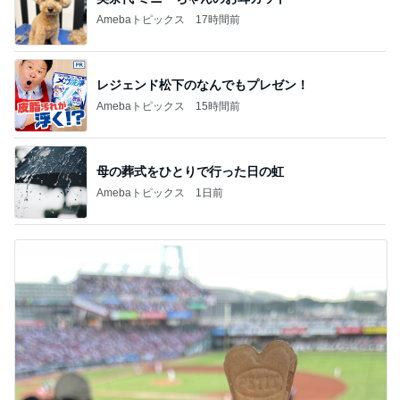
新登場ランキング
すべて見る
1
2
3
4
5
BEYOOOOO
島倉りか
ゆうこりん
MOMIママ
石 安伊
NDS
芸能人・有名人ブログ TOPへ
レジェンド松下のなんでもプレゼン！
Amebaトピックス
15時間前
クロ 来年リベンジしたい誕生日
Amebaトピックス
1日前
母の心をかき乱す娘のクラス選択