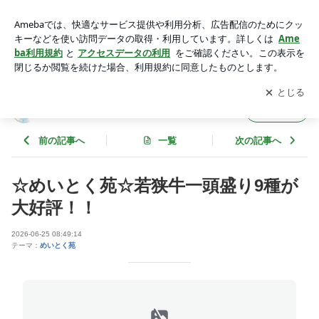
若狭牛一頭買いの店！完全個室！焼肉コースあります！ | ビリ
オンフーズハヤシのブログ
アプリをダウンロードして
ブログの更新通知
を受け取りまし
開く
ょう。
ビリオンフーズハヤシのブログ
フォロー
前の記事へ
一覧
次の記事へ
☆めいとく苑☆若狭牛一頭盛り9種が
大好評！！
2026-06-25 08:49:14
テーマ：
めいとく苑