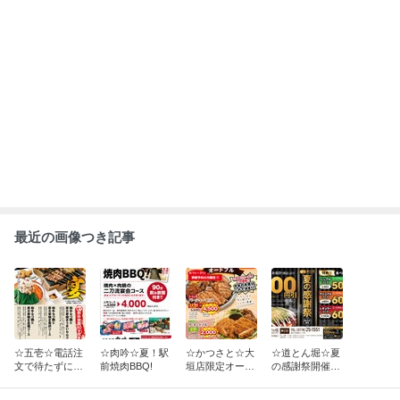
最近の画像つき記事
☆五壱☆電話注
☆肉吟☆夏！駅
☆かつさと☆大
☆道とん堀☆夏
文で待たずにお
前焼肉BBQ!
垣店限定オード
の感謝祭開催中
渡し！五壱の炭
ブルお持ち帰り
～！
火やきとり！
は予約でお得