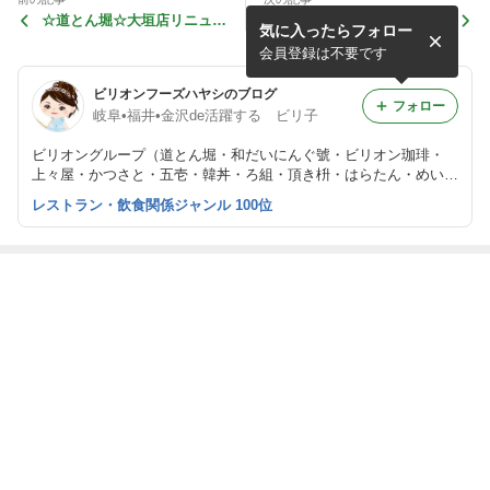
☆道とん堀☆大垣店リニュー
☆頂き枡☆若狭牛サーロイン
気に入ったらフォロー
アルオープン！！
とサクサク天ぷらコースが大
人気！
会員登録は不要です
ビリオンフーズハヤシのブログ
フォロー
岐阜•福井•金沢de活躍する ビリ子
ビリオングループ（道とん堀・和だいにんぐ號・ビリオン珈琲・
上々屋・かつさと・五壱・韓丼・ろ組・頂き枡・はらたん・めいと
く苑・瑞屋）の 新メニュー・イベント・店内の様子などをご紹介
レストラン・飲食関係ジャンル 100位
しています。