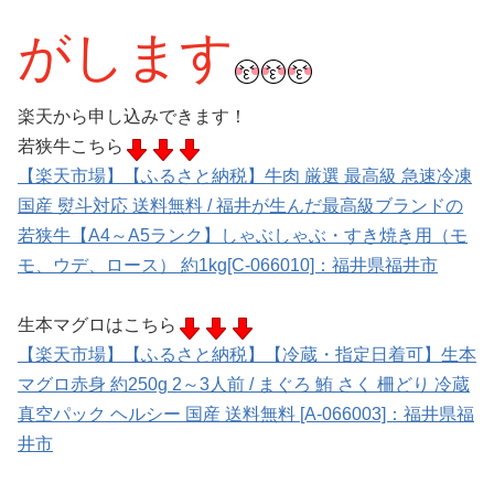
がします
楽天から申し込みできます！
若狭牛こちら
【楽天市場】【ふるさと納税】牛肉 厳選 最高級 急速冷凍
国産 熨斗対応 送料無料 / 福井が生んだ最高級ブランドの
若狭牛【A4～A5ランク】しゃぶしゃぶ・すき焼き用（モ
モ、ウデ、ロース） 約1kg[C-066010]：福井県福井市
生本マグロはこちら
【楽天市場】【ふるさと納税】【冷蔵・指定日着可】生本
マグロ赤身 約250g 2～3人前 / まぐろ 鮪 さく 柵どり 冷蔵
真空パック ヘルシー 国産 送料無料 [A-066003]：福井県福
井市