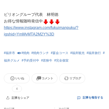
ビリオングループ代表 林明徳
お得な情報随時発信中
https://www.instagram.com/fukuimanpuku/?
igshid=YmMyMTA2M2Y%3D
#
福井市
#
焼肉
#
焼肉ランチ
#
宴会コース
#
福井観光
#
福井旅行
#
福井グルメ
#
予約受付中
#
若狭牛
#
完全個室
いいね
コメント
リブログ
4
記事を報告する
記事をシェア
前の記事
次の記事