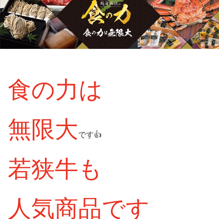
食の力は
無限大
です👍
若狭牛も
人気商品です