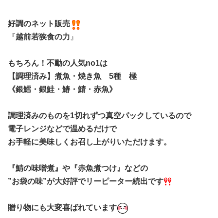
好調のネット販売
『
越前若狭食の力
』
もちろん！不動の人気no1は
【調理済み】煮魚・焼き魚 5種 極
《銀鱈・銀鮭・鰆・鯖・赤魚》
調理済みのものを1切れずつ真空パックしているので
電子レンジなどで温めるだけで
お手軽に美味しくお召し上がりいただけます。
『鯖の味噌煮』や『赤魚煮つけ』などの
”お袋の味”が大好評でリーピーター続出です
贈り物にも大変喜ばれています