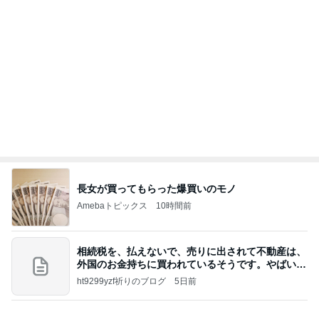
お値段に怯んだスシローのコラボ
Amebaトピックス
1日前
高橋直純のトラブルメーカー第1167回更新しまし
た！
高橋直純オフィシャルブログ「なおずみぶろぐ」
11日前
Powered by Ameba
寂しくて離れない上に乗ってきた猫
Amebaトピックス
10時間前
8月6日「めざましテレビ」林佑香さん着用のウィル
セレクションの小花刺繍タックスリーブカーディガ
ン
れなのブログ
20時間前
カルティエで購入した意外なリング
Amebaトピックス
15時間前