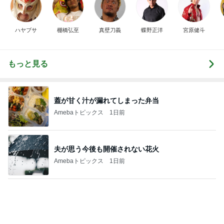
ハヤブサ
棚橋弘至
真壁刀義
蝶野正洋
宮原健斗
もっと見る
蓋が甘く汁が漏れてしまった弁当
Amebaトピックス
1日前
夫が思う今後も開催されない花火
Amebaトピックス
1日前
神がかってる掃除機
Amebaトピックス
4時間前