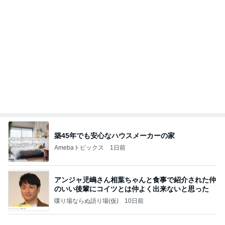
長女の診断名と書いてもらった診断書
Amebaトピックス
2日前
何故トランプ大統領が日本円を支援するのかと聞か
れた時の答え
nokoarikonのブログ
2日前
綺麗に使ってくれた大家さんの言葉
Amebaトピックス
1日前
【ANAプレミアムクラス初体験】雷で50分遅延…
沖縄往復で分かった「余裕を買う」価値
華麗なるスタバマダム
2日前
本当に嬉しかった美味しいお昼ごはん
Amebaトピックス
1日前