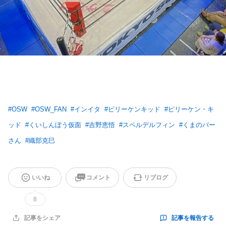
#
OSW
#
OSW_FAN
#
インイタ
#
ピリーケンキッド
#
ピリーケン・キ
ッド
#
くいしんぼう仮面
#
吉野恵悟
#
スペルデルフィン
#
くまのパー
さん
#
織部克巳
いいね
コメント
リブログ
8
記事を報告する
記事をシェア