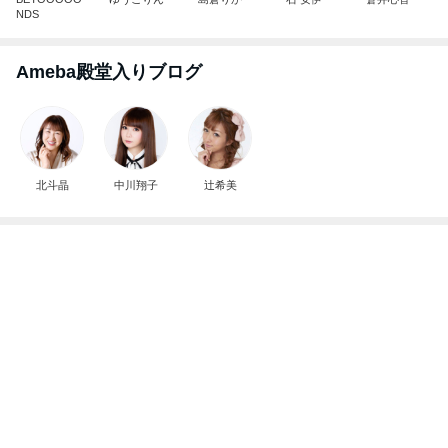
北斗晶
中川翔子
辻希美
築45年でも安心なハウスメーカーの家
Amebaトピックス
1日前
アンジャ児嶋さん相葉ちゃんと食事で紹介された仲
のいい後輩にコイツとは仲よく出来ないと思った
喋り場ならぬ語り場(仮)
10日前