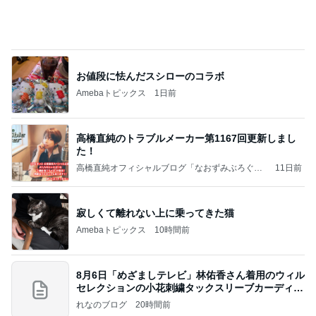
待ってる！
武東由美オフィシャルブログ「MOTOちゃんとの
7時間前
はっぴぃな毎日」Powered by Ameba
家族旅行の帰り道に起きた出来事