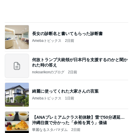
話題のスイカ丸ごとアイス♡
さとみるくのロサンゼルス⇔ハワイ夢日記
7日前