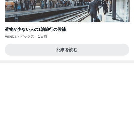
目が慣れず壁にぶつかったカフェ
Amebaトピックス
2日前
ロケ
桂文枝オフィシャルブログ「トビウオの夢」Pow
14日前
ered by Ameba
原田龍二の妻 駅までのお見送り