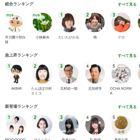
市川團十郎白
小林麻央
だいたひかる
桃
クロ
猿
急上昇ランキング
すべて見る
1
2
3
4
5
AKB48
たんぽぽ川村
北村総一朗
北別府学
OCHA NORM
エミコ
A
新登場ランキング
すべて見る
1
2
3
4
5
BEYOOOOO
ゆうこりん
島倉りか
石 安伊
蒼井心音
NDS
Ameba殿堂入りブログ