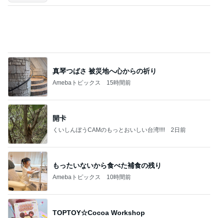
真琴つばさ 被災地へ心からの祈り
Amebaトピックス
15時間前
開卡
くいしんぼうCAMのもっとおいしい台湾!!!!
2日前
もったいないから食べた補食の残り
Amebaトピックス
10時間前
TOPTOY☆Cocoa Workshop
ディズニーファン Dのブログ
8日前
コストコのほぼ辛くない噛み応え