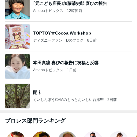
｢元こども店長｣加藤清史郎 喜びの報告
Amebaトピックス
12時間前
TOPTOY☆Cocoa Workshop
ディズニーファン Dのブログ
8日前
本田真凜 喜びの報告に祝福と反響
Amebaトピックス
1日前
開卡
くいしんぼうCAMのもっとおいしい台湾!!!!
2日前
プロレス部門ランキング