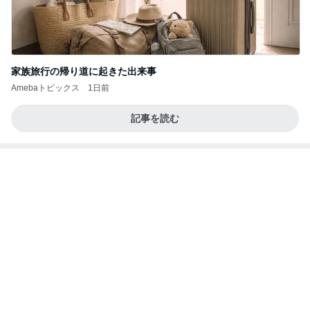
土屋太鳳 広島で迎えた原爆の日
Amebaトピックス
17時間前
ポッキー以来の・・・初ビーナス♪
ＳＲ♡ＬＯＶＥＲの・・・キックでＧＯ♪
11日前
毎年大人気の可愛すぎるおせち