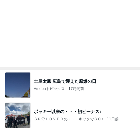
Amebaトピックス
1日前
価値観の違いによる「失敗」に対して感情的に反省
しない 私だけの宗教仮称略称偶然と暗合教教義候
補
ムカシオナガザルのwesternblack brain stool2024
4日前
年（令和6）11月25日以来減酒断煙再開ムカシオナ
ガザル
体の相性まで良すぎる婚約者との事
Amebaトピックス
16時間前
証明写真
美優オフィシャルブログ Powered by Ameba
1日前
川崎希 感謝を込めたポストカード
Amebaトピックス
11時間前