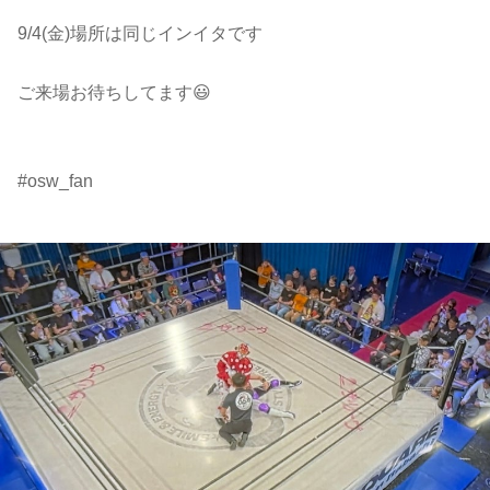
9/4(金)場所は同じインイタです
ご来場お待ちしてます😃
#osw_fan