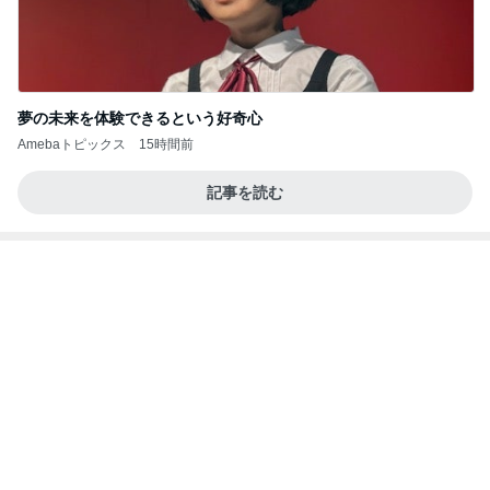
長女が買ってもらった爆買いのモノ
Amebaトピックス
10時間前
相続税を、払えないで、売りに出されて不動産は、
外国のお金持ちに買われているそうです。やばいで
すよ
ht9299yzf祈りのブログ
5日前