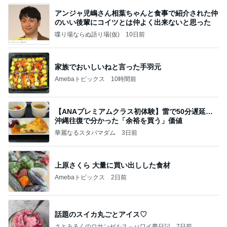
アンジャ児嶋さん相葉ちゃんと食事で紹介された仲
のいい後輩にコイツとは仲よく出来ないと思った
喋り場ならぬ語り場(仮)
10日前
家族でおいしいねと言った手羽元
Amebaトピックス
10時間前
【ANAプレミアムクラス初体験】雷で50分遅延…
沖縄往復で分かった「余裕を買う」価値
華麗なるスタバマダム
3日前
上原さくら 大量に買い出しした食材
Amebaトピックス
2日前
話題のスイカ丸ごとアイス♡
さとみるくのロサンゼルス⇔ハワイ夢日記
7日前