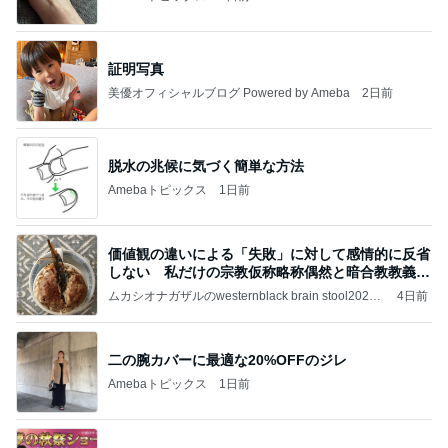
証明写真
美優オフィシャルブログ Powered by Ameba
2日前
脱水の兆候に気づく簡単な方法
Amebaトピックス
1日前
価値観の違いによる「失敗」に対して感情的に反省
しない 私だけの宗教仮称略称偶然と暗合教教義候
補
ムカシオナガザルのwesternblack brain stool2024
4日前
年（令和6）11月25日以来減酒断煙再開ムカシオナ
ガザル
二の腕カバーに最適な20%OFFのジレ
Amebaトピックス
1日前