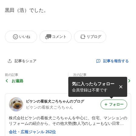
黒田（浩）でした。
いいね
コメント
リブログ
記事を報告する
記事をシェア
前の記事
次の記事
お遍路
誕生日！
気に入ったらフォロー
会員登録は不要です
ビケンの看板犬ごろちゃんのブログ
フォロー
ビケンの看板犬ごろちゃん
株式会社ビケンの看板犬ごろちゃんを中心に、住宅、マンションの
リフォームの紹介から、その他大勢(数人?)のしょーもない日常な
どいろいろなことを発信していこうと思います。 どうか皆様あた
会社・広報ジャンル 262位
たかい目で見てやってください。 ごろm(_ _)m