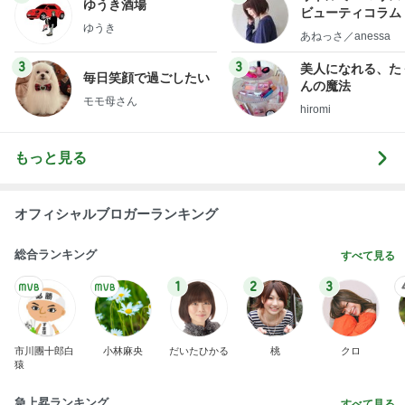
ゆうき酒場
ビューティコラム 
ゆうき
little minimalist'
あねっさ／anessa
uty colum
3
3
美人になれる、た
毎日笑顔で過ごしたい
んの魔法
モモ母さん
hiromi
もっと見る
オフィシャルブロガーランキング
総合ランキング
すべて見る
1
2
3
市川團十郎白
小林麻央
だいたひかる
桃
クロ
猿
急上昇ランキング
すべて見る