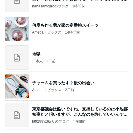
て、男
nanasantojiroのブログ
3時間前
何度も作る我が家の定番桃スイーツ
Amebaトピックス
14時間前
地獄
日本人
2日前
チャームを買ったすぐ後の出会い
Amebaトピックス
2日前
東京都議会は酷いですね。支持しているのは小池都
知事だと想いますが、こんなのを許していいんです
か？
ht9299yzf祈りのブログ
4時間前