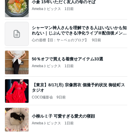
小倉 15年いただく友人の母のそば
Amebaトピックス
1日前
シャーマン神人さんを理解できる人はいないかも知
れない｜じぶんでできる浄化ライブ※配信後メンバ
ー限
心の道標【旧：ヤ～ベェのブログ】
9日前
50％オフで買える着痩せアイテム33選
Amebaトピックス
1日前
【東京】8/17(月) 宗像茜衣 個撮予約状況 御徒町ス
タジオ
COCO撮影会
9日前
小柳ルミ子 可愛すぎる愛犬の寝顔
Amebaトピックス
1日前