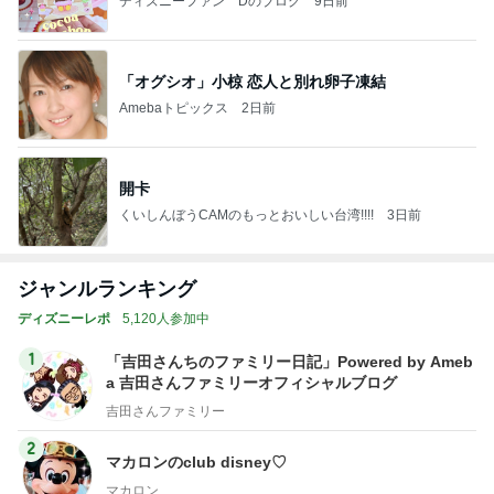
ディズニーファン Dのブログ
9日前
「オグシオ」小椋 恋人と別れ卵子凍結
Amebaトピックス
2日前
開卡
くいしんぼうCAMのもっとおいしい台湾!!!!
3日前
ジャンルランキング
ディズニーレポ
5,120人参加中
1
「吉田さんちのファミリー日記」Powered by Ameb
a 吉田さんファミリーオフィシャルブログ
吉田さんファミリー
2
マカロンのclub disney♡
マカロン