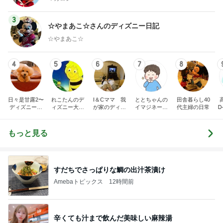
3
☆やまあこ☆さんのディズニー日記
☆やまあこ☆
4
5
6
7
8
日々是甘露2〜
れこたんのデ
I＆Cママ 我
ととちゃんの
田舎暮らし40
ディズニー風
ィズニー大好
が家のディズ
イマジネーシ
代主婦の日常
Ꭰ
味〜
き♡孫4人
ニー♡ブログ
ョンタイム
もっと見る
すだちでさっぱりな鯛の出汁茶漬け
Amebaトピックス
12時間前
辛くても汁まで飲んだ美味しい麻辣湯