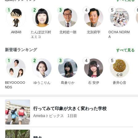
1
2
3
4
5
AKB48
たんぽぽ川村
北村総一朗
北別府学
OCHA NORM
エミコ
A
新登場ランキング
すべて見る
1
2
3
4
5
BEYOOOOO
ゆうこりん
島倉りか
石 安伊
蒼井心音
NDS
行ってみて印象が大きく変わった学校
Amebaトピックス
1日前