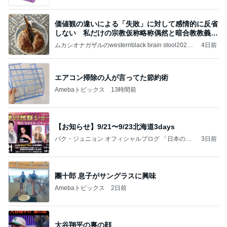
価値観の違いによる「失敗」に対して感情的に反省
しない 私だけの宗教仮称略称偶然と暗合教教義候
補
ムカシオナガザルのwesternblack brain stool2024
4日前
年（令和6）11月25日以来減酒断煙再開ムカシオナ
ガザル
エアコン掃除の人が言ってた節約術
Amebaトピックス
13時間前
【お知らせ】9/21〜9/23北海道3days
パク・ジュニョン オフィシャルブログ 「日本の
3日前
心」 powered by Ameba
團十郎 息子がサングラスに興味
Amebaトピックス
2日前
大谷翔平の裏の顔