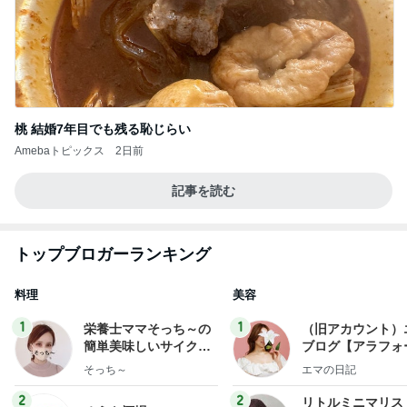
桃 結婚7年目でも残る恥じらい
Amebaトピックス
2日前
記事を読む
トップブロガーランキング
料理
美容
1
1
栄養士ママそっち～の
（旧アカウント）
簡単美味しいサイクル
ブログ【アラフォ
献立
社売却セカンドラ
そっち～
エマの日記
フ】
2
2
リトルミニマリス