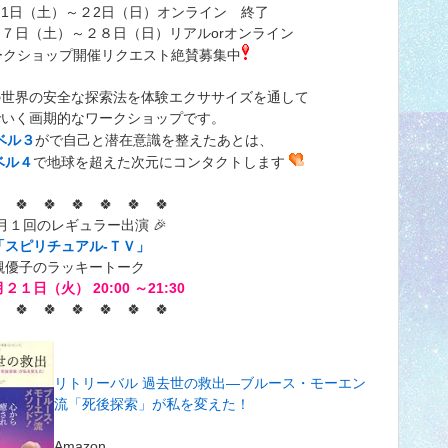
1日（土）～２2日（日）オンライン 終了
７日（土）～２８日（日）リアルorオンライン
ークショップ開催リクエスト絶賛募集中
の世界の安全な探索法を体験エクササイズを通して
でいく画期的なワークショップです。
ベル３
がで自己と潜在意識を整えたあとは、
ベル４
で地球を超えた次元にコンタクトします
 🍀 🍀 🍀 🍀 🍀 🍀
月１回のレギュラー出演 🎉
「スピリチュアル-ＴＶ」
優子のラッキートーク
２１日（火） 20:00 ～21:30
 🍀 🍀 🍀 🍀 🍀 🍀
リトリーバル 過去世の救出―ブルース・モーエン
流「死後探索」が私を変えた！
Amazon