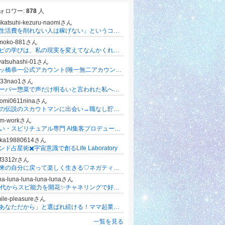
ォロワー:
878
人
ikatsuhi-kezuru-naomiさん
「生活費を削れない人は稼げない」というコンサルの言葉を信じ、娘の夏期講習を断って月4万3千円のコンサル代を払った母
omoko-881さん
スピの学びは、私の現実を変えてなんかくれませんでした。
yatsuhashi-01さん
八ッ橋恭一公式アカウント(唯一無二アカウント)公式ブログ「博麗大世界へようこそ」
033nao1さん
スーパー惣菜で声だけ明るいと言われた私へ。シフト後も廃棄のグラムだけを数えて黙る夜｜nao1
tomi0611ninaさん
あの伝説のスカウトマンに出会い→職なし貯金なしから美道家という美しい人生に好転♡
um-workさん
占い・スピリチュアル専門 AI集客プロデューサーのサム
ska19880614さん
ンド占星術✖️宇宙意識で創るLife Laboratory
vf3312rさん
本来の自分に戻って楽しく生きる♡ネガティブな感情は手放していきましょう！
na-luna-luna-luna-lunaさん
50代からスピ能力を開花✨チャネリングで好きな仕事を始めるブログ✨
ile-pleasureさん
「あなただから」と選ばれ続ける！ママ起業・女性起業
一覧を見る