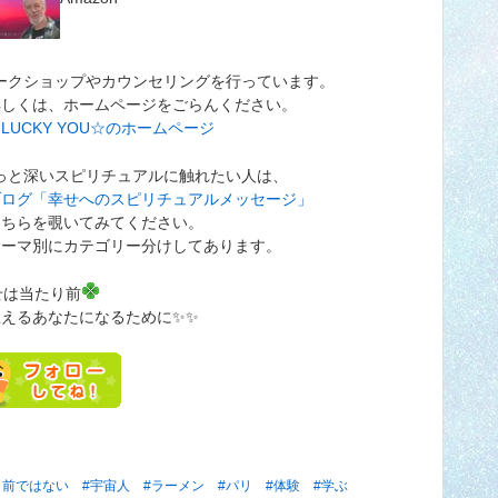
ークショップやカウンセリングを行っています。
くは、ホームページをごらんください。
LUCKY YOU☆のホームページ
っと深いスピリチュアルに触れたい人は、
ブログ「幸せへのスピリチュアルメッセージ」
らを覗いてみてください。
マ別にカテゴリー分けしてあります。
せは当たり前
思えるあなたになるために✨✨
り前ではない
#宇宙人
#ラーメン
#パリ
#体験
#学ぶ