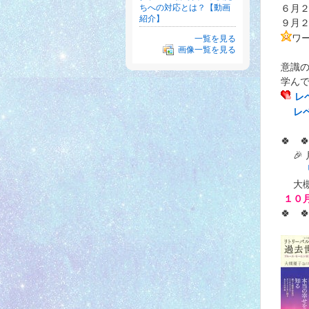
６月２
ちへの対応とは？【動画
紹介】
９月２
ワ
一覧を見る
画像一覧を見る
意識
学ん
レ
レ
🍀 
🎉 
大槻
１０月
🍀 