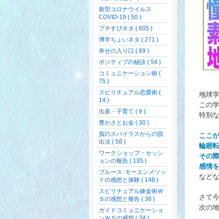
新型コロナウイルス
COVID-19 ( 50 )
プチすぴネタ ( 605 )
博学ちょいネタ ( 271 )
幸せの入り口 ( 89 )
ポジティブの秘訣 ( 54 )
コミュニケーション術 (
75 )
スピリチュアル恋愛術 (
地球
14 )
この
出産・子育て ( 9 )
特別
豊かさとお金 ( 30 )
負のスパイラスからの脱
ここ
出法 ( 58 )
輪廻
ワークショップ・セッシ
その
ョンの報告 ( 135 )
感情
ブルース･モーエンメソッ
など
ドの感想と体験 ( 148 )
スピリチュアル錬金術Ｗ
さて
Ｓの感想と報告 ( 36 )
次の
ガイドコミュニケーショ
ンＷＳの感想 ( 24 )