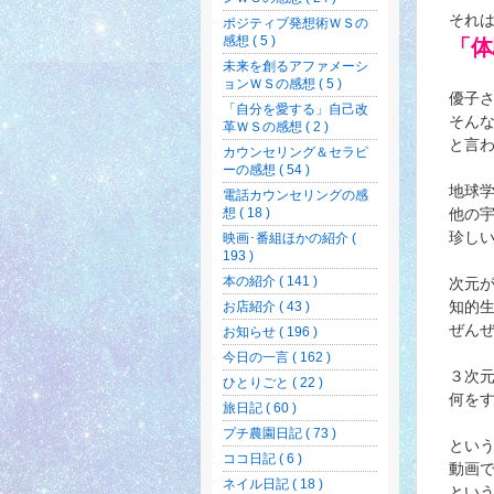
それ
ポジティブ発想術ＷＳの
感想 ( 5 )
「体
未来を創るアファメーシ
ョンＷＳの感想 ( 5 )
優子
「自分を愛する」自己改
そん
革ＷＳの感想 ( 2 )
と言
カウンセリング＆セラピ
ーの感想 ( 54 )
地球
電話カウンセリングの感
他の
想 ( 18 )
珍し
映画･番組ほかの紹介 (
193 )
本の紹介 ( 141 )
次元
知的
お店紹介 ( 43 )
ぜん
お知らせ ( 196 )
今日の一言 ( 162 )
３次
ひとりごと ( 22 )
何を
旅日記 ( 60 )
プチ農園日記 ( 73 )
とい
ココ日記 ( 6 )
動画
ネイル日記 ( 18 )
とい