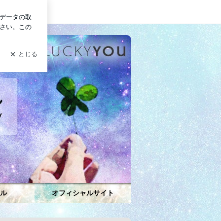
グイン
ュアル』ブルース・モーエンメソッド LUCKY YOU 大槻優
ル
オフィシャルサイト