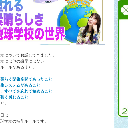
学校についてお話してきました。
学校には他の惑星にはない
なルールがあるよと。
が長らく閉鎖空間であったこと
転生システムがあること
際、すべてを忘れて始めること
を強く感じること
など。
今日は
地球学校の特別ルールです。