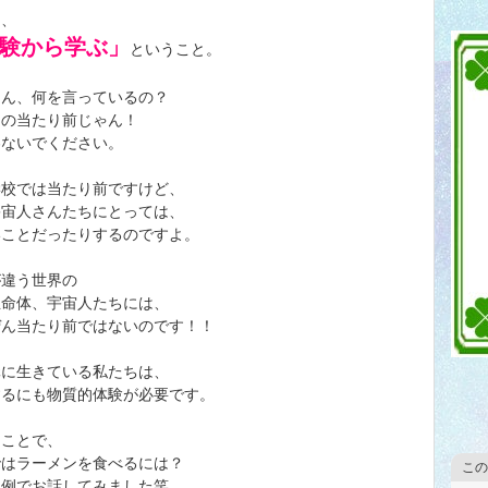
は、
験から学ぶ」
ということ。
さん、何を言っているの？
なの当たり前じゃん！
わないでください。
学校では当たり前ですけど、
宇宙人さんたちにとっては、
いことだったりするのですよ。
が違う世界の
生命体、宇宙人たちには、
ぜん当たり前ではないのです！！
元に生きている私たちは、
するにも物質的体験が必要です。
うことで、
ではラーメンを食べるには？
この
う例でお話してみました笑