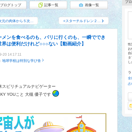
プロ
ブログトップ
記事一覧
画像一覧
次元の肉体から５次…
⭐スターチルドレン２…
ーメンを食べるのも、パリに行くのも、一瞬ででき
世界は便利だけれど○○○ない【動画紹介】
性
お
自
9-20 14:17:11
タ
：
地球学校は特別な学び舎
し
ラ
全
占
来スピリチュアルナビゲーター
KY YOUこと 大槻 優子です