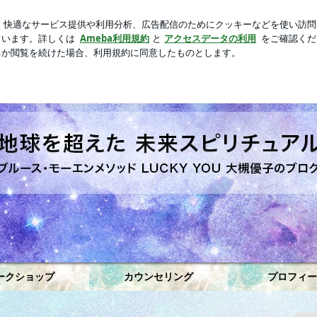
新規登録
ロ
たい妹の主張
芸能人ブログ
人気ブログ
だけれど○○○ない【動画紹介】 | 『地球を超えた未来スピリチ
ークショップ
カウンセリング
プロフィー