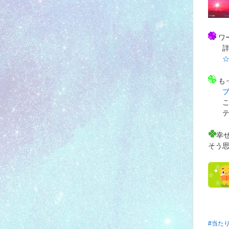
ワ
詳し
☆
も
こち
テー
幸
そう
#当た