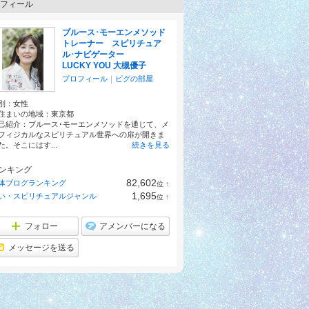
フィール
ブルース･モーエンメソッド
トレーナー スピリチュア
ル･ナビゲーター
LUCKY YOU 大槻優子
プロフィール
｜
ピグの部屋
別：
女性
住まいの地域：
東京都
己紹介：ブルース･モーエンメソッドを通じて、メ
フィジカルなスピリチュアル世界への扉が開きま
た。そこにはす...
続きを見る
ンキング
82,602
体ブログランキング
位
↑
ラ
1,695
い・スピリチュアルジャンル
位
↑
ン
ラ
キ
ン
ン
キ
フォロー
アメンバーになる
グ
ン
上
グ
メッセージを送る
昇
上
昇