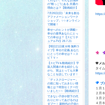
くれない」そんなお悩み
の"根っこ"にある 共通の
理由とは？【動画紹介】
7月26日(日)「未来を創る
https:
アファメーションワーク
ショップ」✨✨オンライン
で開催！
幸せへのヒントが満載✨
幸せの基準あなたにとっ
ての幸せは？【スピリチ
ュアルTV】26.7.21
【明日21日夜８時 無料ラ
イブ】幸せの定義 あなた
にとっての幸せは？＜ス
ピＴＶ＞
💗メ
【スピTV＆動画紹介】宇
宙人関連の本を紹介しな
タイ
がら、実はとっても大事
https
なことを話しています！
「ディスクロージャー」
ブ
の前に知っておきたい情
報とは？特別セミナー行
１月
いました✨✨【動画紹介】
２月
できない子供や部下の代
３月
わりにやってあげるのは
４月
ダブー！ 新時代の子供た