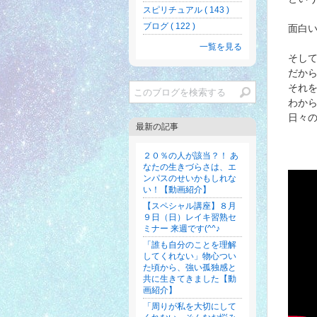
スピリチュアル ( 143 )
ブログ ( 122 )
面白
一覧を見る
そし
だか
それ
わか
日々
最新の記事
２０％の人が該当？！ あ
なたの生きづらさは、エ
ンパスのせいかもしれな
い！【動画紹介】
【スペシャル講座】８月
９日（日）レイキ習熟セ
ミナー 来週です(^^♪
「誰も自分のことを理解
してくれない」物心つい
た頃から、強い孤独感と
共に生きてきました【動
画紹介】
「周りが私を大切にして