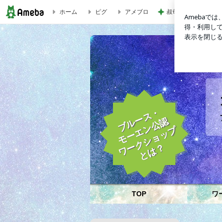
ホーム
ピグ
アメブロ
叔母の死を母に伝え
ラーメンを食べるのも、パリに行くのも、一瞬でできる世界は便利
子のブログ
ブルース・
モーエン公認
ワークショップ
とは？
TOP
ワ