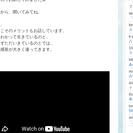
フ
いから、聞いてみてね。
se
て、
t
らこそのメリットもお話しています。
をわかって生きているのと、
k-
らずただいきているのとでは、
1
の感覚が大きく違ってきます。
hi
s
a
イ
0
lu
sm