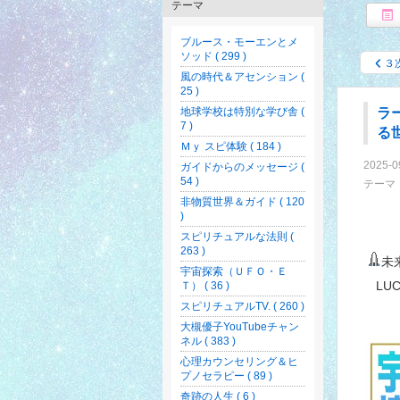
テーマ
ブルース・モーエンとメ
ソッド ( 299 )
３
風の時代＆アセンション (
25 )
地球学校は特別な学び舎 (
ラ
7 )
る
Ｍｙ スピ体験 ( 184 )
2025-0
ガイドからのメッセージ (
54 )
テーマ
非物質世界＆ガイド ( 120
)
スピリチュアルな法則 (
263 )
未
宇宙探索（ＵＦＯ・Ｅ
LUC
Ｔ） ( 36 )
スピリチュアルTV. ( 260 )
大槻優子YouTubeチャン
ネル ( 383 )
心理カウンセリング＆ヒ
プノセラピー ( 89 )
奇跡の人生 ( 6 )