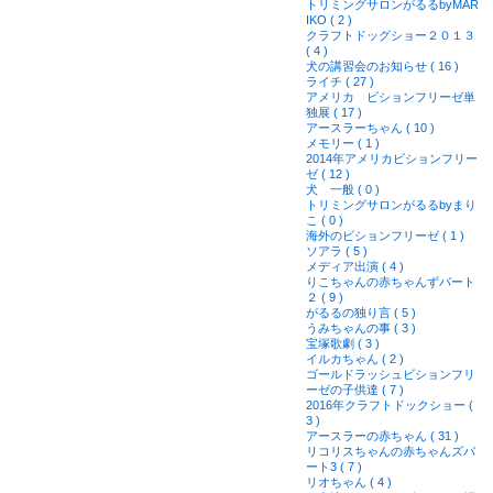
トリミングサロンがるるbyMAR
IKO ( 2 )
クラフトドッグショー２０１３
( 4 )
犬の講習会のお知らせ ( 16 )
ライチ ( 27 )
アメリカ ビションフリーゼ単
独展 ( 17 )
アースラーちゃん ( 10 )
メモリー ( 1 )
2014年アメリカビションフリー
ゼ ( 12 )
犬 一般 ( 0 )
トリミングサロンがるるbyまり
こ ( 0 )
海外のビションフリーゼ ( 1 )
ソアラ ( 5 )
メディア出演 ( 4 )
りこちゃんの赤ちゃんずパート
２ ( 9 )
がるるの独り言 ( 5 )
うみちゃんの事 ( 3 )
宝塚歌劇 ( 3 )
イルカちゃん ( 2 )
ゴールドラッシュビションフリ
ーゼの子供達 ( 7 )
2016年クラフトドックショー (
3 )
アースラーの赤ちゃん ( 31 )
リコリスちゃんの赤ちゃんズパ
ート3 ( 7 )
リオちゃん ( 4 )