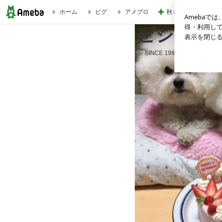
秋ものが好きすぎて
ホーム
ピグ
アメブロ
ドックショー JKCサクラアニュアルドックショーに行ってき
ビション
～ SINCE 1982 ビション