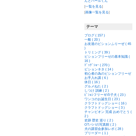
んとパールくん
[
一覧を見る
]
[
画像一覧を見る
]
テーマ
ブログ ( 157 )
一般 ( 20 )
お友達のビションふりーぜ ( 45
)
トリミング ( 39 )
ビションフリーゼの基本知識 (
16 )
ﾄﾞｯｸﾞｼｮｰ ( 270 )
ビションネタ ( 14 )
初心者の為のビションフリーゼ
お手入れ講 ( 6 )
休日 ( 16 )
グルメねた ( 2 )
しつけ 訓練 ( 2 )
ﾋﾞｼｮﾝフリーゼの子犬 ( 23 )
ワンコのお誕生日 ( 23 )
クラフトドッグショー ( 16 )
クラフトドッグショー ( 3 )
チャンピオン 完成 おめでとう (
2 )
史跡 歴史 巡り ( 2 )
OTパパの写真館 ( 2 )
犬の講習会参加レポ ( 28 )
ブリーダー ( 1 )