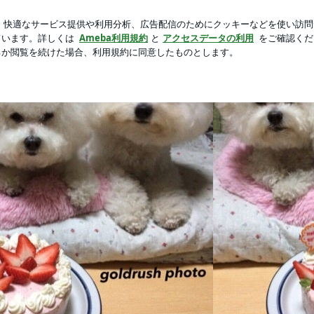
爆発した物欲
新規登録
ロ
芸能人ブログ
人気ブログ
ました | ビション・フリーゼがるるの日記
・フリーゼがるるの日記
を 愛し続けて 42年、9匹のビションに囲まれてます