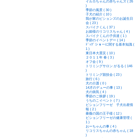
イルカちゃんの赤ちゃんズ ( 26
)
季節の風景 ( 30 )
子犬の紹介 ( 10 )
我が家のビションズのお誕生日
会 ( 23 )
スパイクくん ( 37 )
お姫様のリコリスちゃん ( 4 )
スパイクくんの子供達 ( 1 )
季節のイベントデー ( 14 )
ﾄﾞｯｸﾞショーに関する基本知識 (
1 )
東日本大震災 ( 10 )
２０１１年 春 ( 3 )
オフ会 ( 9 )
トリミングサロン がるる ( 146
)
トリミング競技会 ( 23 )
旅行 ( 6 )
犬の介護 ( 0 )
14才のデューの事 ( 13 )
犬の病気 ( 4 )
季節のご挨拶 ( 19 )
うちのこイベント ( 7 )
ビションフリーゼ 子犬出産情
報 ( 2 )
薔薇の国の王子様 ( 12 )
ビションフリーゼの健康管理 (
1 )
おーちゃんの事 ( 4 )
リコリスちゃんの赤ちゃん ( 18
)