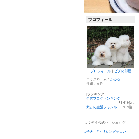
プロフィール
プロフィール
｜
ピグの部屋
ニックネーム：
がるる
性別：
女性
[ランキング]
全体ブログランキング
51,419
位
↓
ラ
犬との生活ジャンル
919
位
↓
ン
ラ
キ
ン
ン
キ
よく使う公式ハッシュタグ
グ
ン
下
グ
#子犬
#トリミングサロン
降
下
降