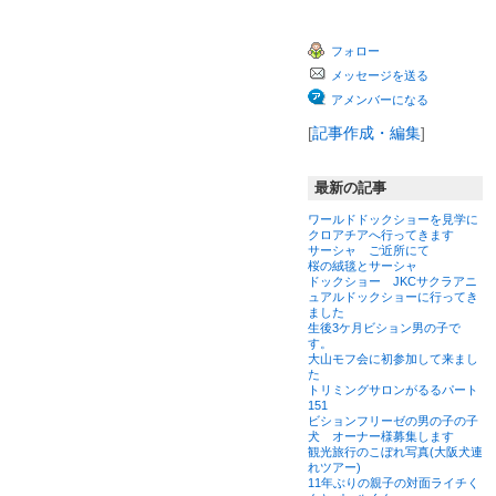
フォロー
メッセージを送る
アメンバーになる
[
記事作成・編集
]
最新の記事
ワールドドックショーを見学に
クロアチアへ行ってきます
サーシャ ご近所にて
桜の絨毯とサーシャ
ドックショー JKCサクラアニ
ュアルドックショーに行ってき
ました
生後3ケ月ビション男の子で
す。
大山モフ会に初参加して来まし
た
トリミングサロンがるるパート
151
ビションフリーゼの男の子の子
犬 オーナー様募集します
観光旅行のこぼれ写真(大阪犬連
れツアー)
11年ぶりの親子の対面ライチく