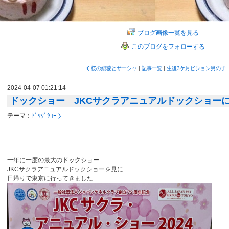
ブログ画像一覧を見る
このブログをフォローする
桜の絨毯とサーシャ
|
記事一覧
|
生後3ケ月ビション
2024-04-07 01:21:14
ドックショー JKCサクラアニュアルドックショー
テーマ：
ﾄﾞｯｸﾞｼｮｰ
一年に一度の最大のドックショー
JKCサクラアニュアルドックショーを見に
日帰りで東京に行ってきました