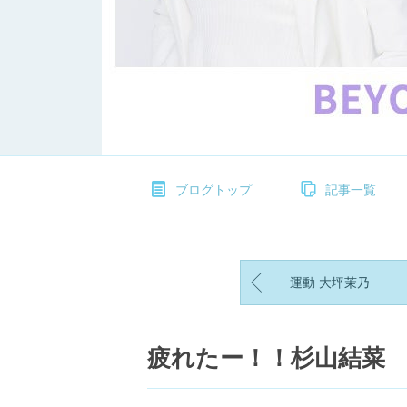
ブログトップ
記事一覧
運動 大坪茉乃
疲れたー！！杉山結菜