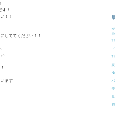
！
です！
さい！！
み
あ
みにしててください！！
7
が、
ド
さい
7
夏
ん！
N
ざいます！！
パ
美
見
脚