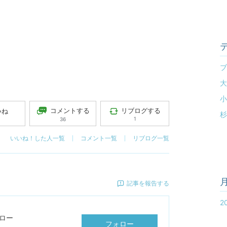
ブ
大
小
コメントする
リブログする
いね
杉
1
36
いいね！した人一覧
コメント一覧
リブログ一覧
記事を報告する
2
ロー
フォロー