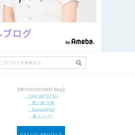
【BEYOOOOONDS Blog】
・CHICA#TETSU
・雨ノ森 川海
・SeasoningS
・新メンバー