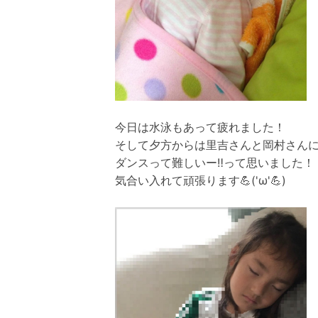
今日は水泳もあって疲れました！
そして夕方からは里吉さんと岡村さん
ダンスって難しいー‼️って思いました！
気合い入れて頑張ります💪('ω'💪)