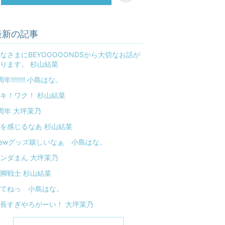
最新の記事
なさまにBEYOOOOONDSから大切なお話が
ります。 杉山結菜
周年!!!!!!! 小島はな。
キ！ワク！ 杉山結菜
周年 大坪茉乃
を感じるなあ 杉山結菜
ewグッズ嬉しいなぁ 小島はな。
ンダまん 大坪茉乃
脚戦士 杉山結菜
てねっ 小島はな。
長すぎやろがーい！ 大坪茉乃