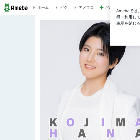
だいた 父の昼食に
ホーム
ピグ
アメブロ
疲れたー！！杉山結菜 | BEYOOOOONDSオフィシャルブログ Pow