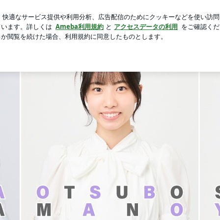
また冷やし中華
芸能人ブログ
人気ブログ
新規登録
ロ
ered by Ameba