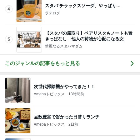
スタバ チラックスソーダ、やっぱり…
4
ラテログ
【スタバの席取り】ベアリスタもノートも置
きっぱなし…他人の荷物が心配になる女
5
華麗なるスタバマダム
このジャンルの記事をもっと見る
次世代掃除機がやってきた！！
Amebaトピックス
13時間前
品数豊富で旨かった日替りランチ
Amebaトピックス
2日前