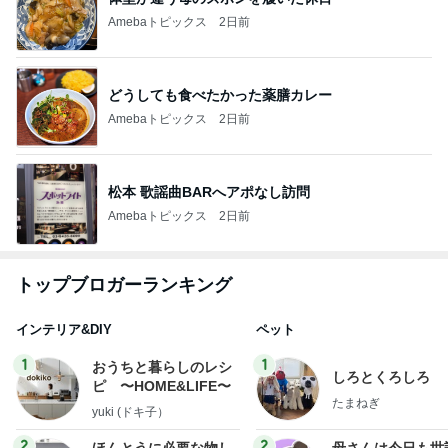
Amebaトピックス
2日前
どうしても食べたかった薬膳カレー
Amebaトピックス
2日前
松本 歌謡曲BARへアポなし訪問
Amebaトピックス
2日前
トップブロガーランキング
インテリア&DIY
ペット
1
1
おうちと暮らしのレシ
しろとくろしろ
ピ 〜HOME&LIFE〜
たまねぎ
yuki (ドキ子）
2
2
ほんとうに必要な物し
母さんは今日も世