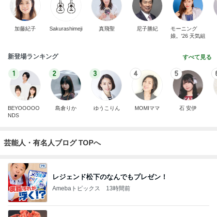
加藤紀子
Sakurashimeji
真飛聖
尼子勝紀
モーニング
娘。'26 天気組
新登場ランキング
すべて見る
1
2
3
4
5
BEYOOOOO
島倉りか
ゆうこりん
MOMIママ
石 安伊
NDS
芸能人・有名人ブログ TOPへ
レジェンド松下のなんでもプレゼン！
Amebaトピックス
13時間前