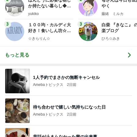
か持たない暮らし◆Ke
やく
ep Life Simple◆〜イ
yukiko
藤緒 ミルカ
ンテリアのきろく〜
3
3
１００均・カルディ大
白柴 『きなこ』 
好き！食いしん坊☆き
楽ブログ
らりん☆のブログ
☆きらりん☆
ひろ☆みき
もっと見る
1人予約でまさかの無断キャンセル
Amebaトピックス
2日前
待ち合わせで嬉しい気持ちになった日
Amebaトピックス
2日前
昔話が止まらなかった寮の出来事