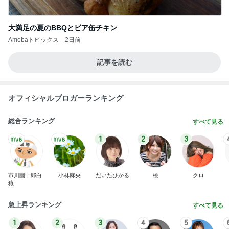
大満足の夏のBBQとビア缶チキン
Amebaトピックス
2日前
記事を読む
オフィシャルブロガーランキング
総合ランキング
すべて見る
1
2
3
市川團十郎白
小林麻央
だいたひかる
桃
クロ
猿
急上昇ランキング
すべて見る
1
2
3
4
5