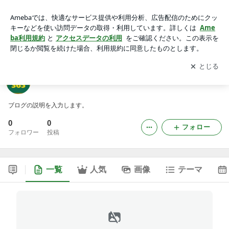
bet365ainfoのブログ
アプリをダウンロードして
ブログの更新通知
を受け取りまし
開く
ょう。
bet365ainfoのブログ
ブログの説明を入力します。
0
0
フォロー
フォロワー
投稿
一覧
人気
画像
テーマ