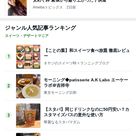
Amebaトピックス
2日前
ジャンル人気記事ランキング
スイーツ・デザートマニア
【ことの葉】和スイーツ食べ放題 徹底レビュ
ー
1
オヤジのスイーツ時々ランニングブログ
モーニング◆patisserie A.K Labo エーケー
ラボ＠吉祥寺
2
東京モーニング日和
【スタバ】同じドリンクなのに50円安い？カ
スタマイズパスの意外な使い方
3
華麗なるスタバマダム