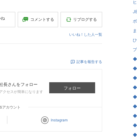
ヒ
J
いね
コメントする
リブログする
ボ
ま
いいね！した人一覧
ひ
プ
◆
記事を報告する
◆
◆
女社長
さんをフォロー
◆
フォロー
アクセスが簡単になります
◆
◆
NSアカウント
◆
Instagram
◆
◆