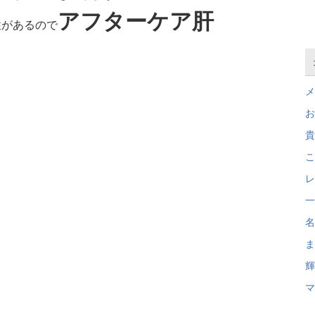
アフターケア肝
性があるので
メ
お
貴
こ
レ
一
名
ま
輝
マ