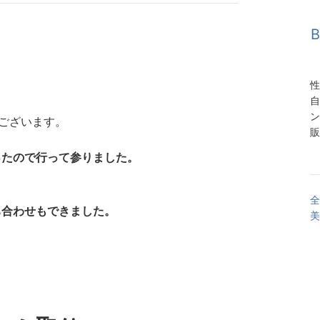
性
自
ン
ございます。
販
ったので行って参りました。
。
全
ち合わせもできました。
美