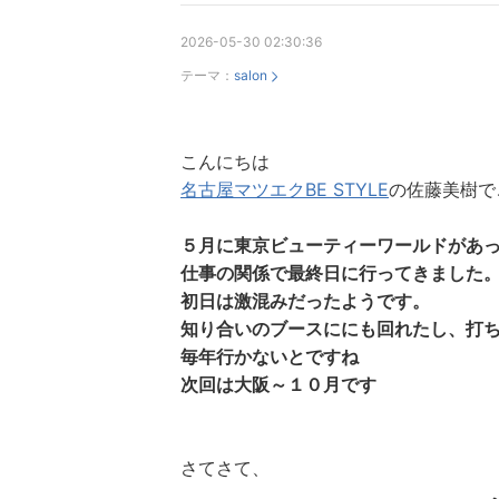
2026-05-30 02:30:36
テーマ：
salon
こんにちは
名古屋マツエクBE STYLE
の佐藤美樹で
５月に東京ビューティーワールドがあ
仕事の関係で最終日に行ってきました
初日は激混みだったようです。
知り合いのブースににも回れたし、打
毎年行かないとですね
次回は大阪～１０月です
さてさて、