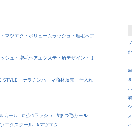
マ・マツエク・ボリュームラッシュ・増毛ヘア
ブ
お
ラッシュ・増毛ヘアエクステ・眉デザイン・ま
コ
sa
ま
 STYLE・ケラチンパーマ商材販売・仕入れ・
ボ
眉
シ
イルカール
#ビバラッシュ
#まつ毛カール
ス
マツエクスクール
#マツエク
イ