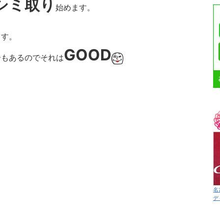
シミ取り
始めます。
ます。
GOOD
合もあるのでそれは
名
デ