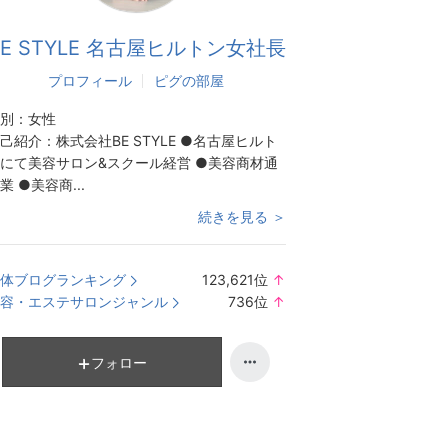
BE STYLE 名古屋ヒルトン女社長
プロフィール
ピグの部屋
別：
女性
己紹介：
株式会社BE STYLE ●名古屋ヒルト
にて美容サロン&スクール経営 ●美容商材通
業 ●美容商...
続きを見る ＞
体ブログランキング
123,621
位
↑
ラ
容・エステサロンジャンル
736
位
↑
ン
ラ
キ
ン
ン
キ
フォロー
グ
ン
上
グ
昇
上