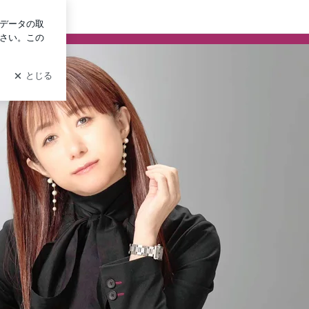
グイン
STYLE owners blog