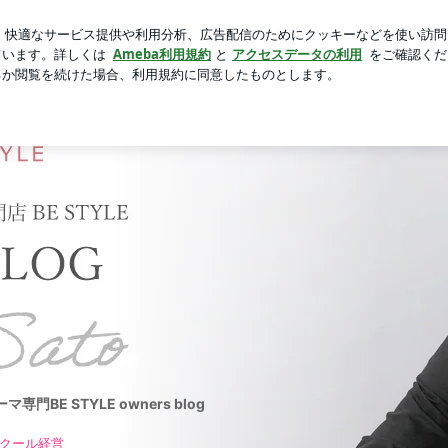
喜ぶ平和な人
芸能人ブログ
人気ブログ
新規登録
ロ
TYLE beauty | 名古屋まつげエクステ・まつげパーマ専門BE 
E STYLE owners blog
スクール経営