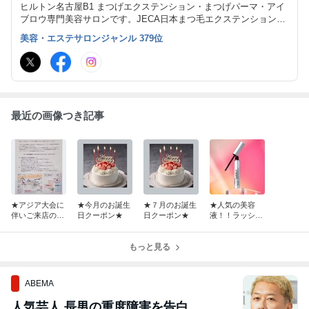
ヒルトン名古屋B1 まつげエクステンション・まつげパーマ・アイ
ブロウ専門美容サロンです。JECA日本まつ毛エクステンション認
定サロンです。 各種スクールも開講中です！！
美容・エステサロンジャンル 379位
最近の画像つき記事
★アジア大会に
★今月のお誕生
★７月のお誕生
★人気の美容
伴いご来店のお
日クーポン★
日クーポン★
液！！ラッシュ
客様へ★
アディクト★
もっと見る
ABEMA
人気芸人 長男の重度障害を告白