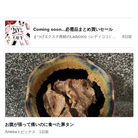
8ミリ〜15ミリまでご用意
Beautysalon cocoraのブログ
24日前
高橋英樹 美しいトルコキキョウ
Amebaトピックス
1日前
記事を読む