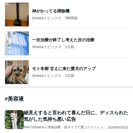
神がかってる掃除機
Amebaトピックス
5時間前
一次治療が終了し考えた次の治療
Amebaトピックス
1日前
モト冬樹 甘えに来た愛犬のアップ
Amebaトピックス
2日前
#
美容液
細見えすると言われて喜んだ日に、ディスられた
気がした気持ち悪い広告
NAO'sStyleUp☆骨格診断・顔タイプで選ぶファッション
2026年8月6日
コーデ