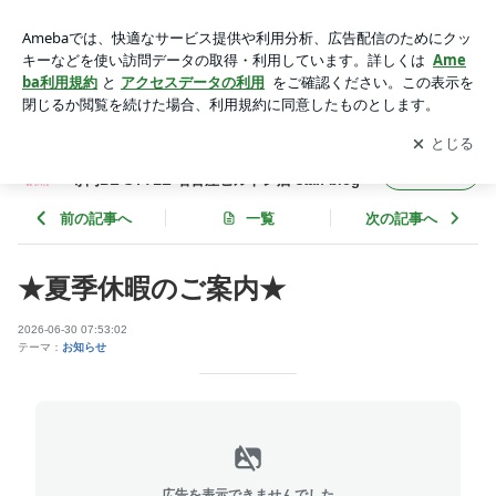
まつ毛パーマ まつ毛 眉wax 眉カット まつ毛エクステ
眉カラー 眉毛 名古屋伏見 ハリウッド | まつげエクステ・
アプリをダウンロードして
ブログの更新通知
を受け取りまし
開く
まつげパーマ・アイブロウ専門BE STYLE 名古屋ヒルトン店 s
ょう。
taff blog
まつげエクステ・まつげパーマ・アイブロウ
フォロー
専門BE STYLE 名古屋ヒルトン店 staff blog
前の記事へ
一覧
次の記事へ
★夏季休暇のご案内★
2026-06-30 07:53:02
テーマ：
お知らせ
広告を表示できませんでした