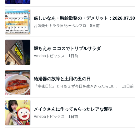
東っくすの平凡人生論
10日前
220円で用途別に使えるまな板
Amebaトピックス
1日前
夏季休暇・一足早く・休んでも：2026.08.04
お気楽セキララ日記〜ベルブロ
3日前
交通費3万円の受け取りを断る父
Amebaトピックス
19時間前