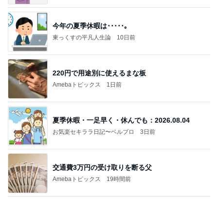
大阪市福島区 お香と日本産精油で健やかな人生
19日前
と楽しく社会貢献 日本お香アロマインストラク
ター協会
堀ちえみの夫 納豆喜多方ラーメン
Amebaトピックス
2日前
伸びすぎてヤバいまつ毛美容液
３児のギャルママ★心育児研究家 日菜あこオフィ
4日前
シャルブログ 心でする育児 Powered by Ameba
3000円購入で貰える500円分のもの
Amebaトピックス
2日前