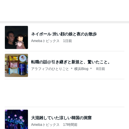
平野ノラ ポイントで得したカフェラテ
Amebaトピックス
20時間前
まつげ→整体→歯医者な日
桃オフィシャルブログ Powered by Ameba
1日前
長引く咳で勧められたCT検査
Amebaトピックス
1日前
今年の夏季休暇は･････｡