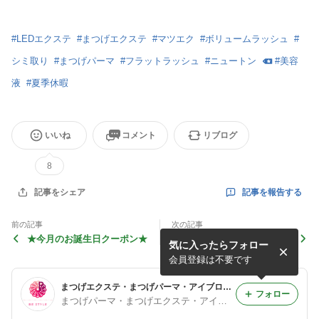
#
LEDエクステ
#
まつげエクステ
#
マツエク
#
ボリュームラッシュ
#
シミ取り
#
まつげパーマ
#
フラットラッシュ
#
ニュートン
#
美容
液
#
夏季休暇
いいね
コメント
リブログ
8
記事を報告する
記事をシェア
前の記事
次の記事
★今月のお誕生日クーポン★
★７月のお誕生日クーポン★
気に入ったらフォロー
会員登録は不要です
まつげエクステ・まつげパーマ・アイブロウ専門BE STYLE 名古屋ヒルトン店 staff blog
フォロー
まつげパーマ・まつげエクステ・アイブロウ BE STYLE