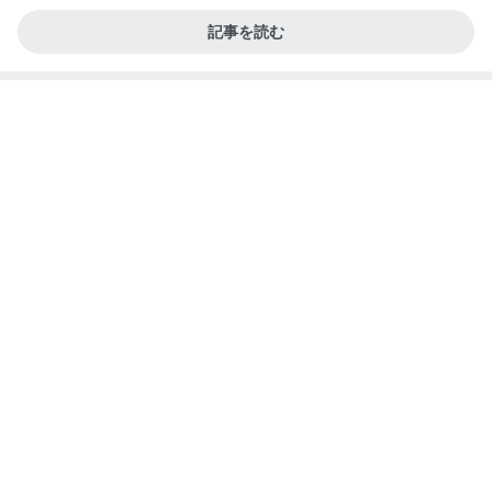
Coming soon...必需品まとめ買いセール
まつげエクステ商材のLadycoco（レディココ）公
8日前
式ブログ
お腹が張って痛いのに食べた豚タン
Amebaトピックス
1日前
記事を読む