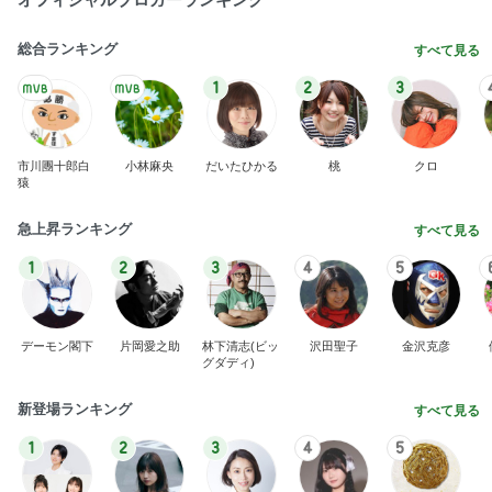
急上昇ランキング
すべて見る
1
2
3
4
5
デーモン閣下
片岡愛之助
林下清志(ビッ
沢田聖子
金沢克彦
グダディ)
新登場ランキング
すべて見る
1
2
3
4
5
BEYOOOOO
島倉りか
ゆうこりん
石 安伊
蒼井心音
NDS
アグネス 達成感いっぱいの1日
Amebaトピックス
1日前