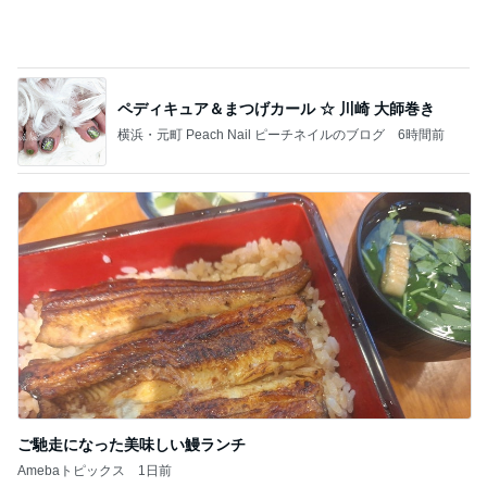
厳しいなあ・時給勤務の・デメリット：2026.07.30
お気楽セキララ日記〜ベルブロ
8日前
堀ちえみ ココスでトリプルサラダ
Amebaトピックス
1日前
給湯器の故障と土用の丑の日
『幸魂日記』とりあえず今日を生ききったら100
13日前
点満点
メイクさんに作ってもらったレアな髪型
Amebaトピックス
1日前