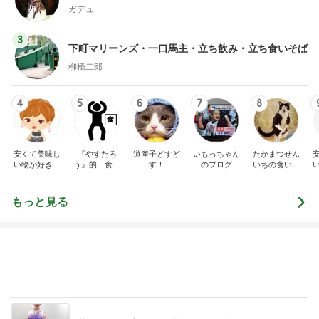
ガデュ
3
下町マリーンズ・一口馬主・立ち飲み・立ち食いそば
柳橋二郎
4
5
6
7
8
安くて美味し
『やすたろ
道産子どすど
いもっちゃん
たかまつせん
い物が好き☆
う』的 食の
す！
のブログ
いちの食い散
彡
備忘録
らかし日記
もっと見る
藤あや子 最高だった津田屋の弁当
Amebaトピックス
1日前