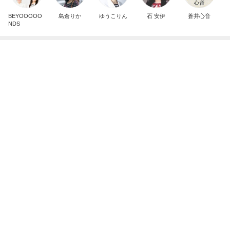
夏季休業のお知らせ
まつげエクステ商材のLadycoco（レディココ）公
2日前
式ブログ
沢山もらった服を片付けた押入れ
Amebaトピックス
2日前
貴方のシミはどのタイプ？
名古屋まつげエクステ・まつげパーマ専門BE STYL
9日前
E owners blog
解雇され謝罪なくヘラヘラな上司
Amebaトピックス
1日前
帯状疱疹ワクチン２回目…接種後3日目〜夏期休暇
③
さいこんたんのブログ
3日前