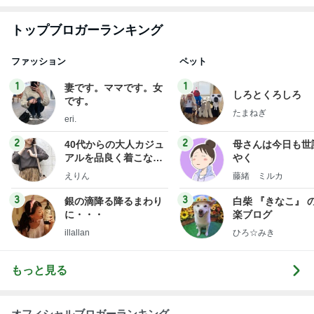
2
2
40代からの大人カジュ
母さんは今日も世
アルを品良く着こなす
やく
ファッションブログ
えりん
藤緒 ミルカ
3
3
銀の滴降る降るまわり
白柴 『きなこ』 
に・・・
楽ブログ
illallan
ひろ☆みき
もっと見る
オフィシャルブロガーランキング
総合ランキング
すべて見る
1
2
3
市川團十郎白
小林麻央
だいたひかる
桃
クロ
猿