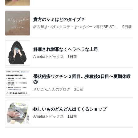
ご馳走になった美味しい鰻ランチ
Amebaトピックス
1日前
記事を読む
ネイボール 渋い顔の娘と夜のお散歩
Amebaトピックス
1日前
転職の話@引き継ぎと新規と、驚いたこと。
アラフィフのひとりごと ＊ 横浜Blog ＊
8日前
大混雑していた涼しい韓国の洞窟
Amebaトピックス
17時間前