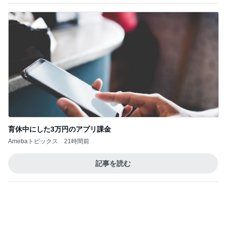
育休中にした3万円のアプリ課金
Amebaトピックス
21時間前
記事を読む
トップブロガーランキング
ファッション
ペット
1
1
妻です。ママです。女
しろとくろしろ
です。
たまねぎ
eri.