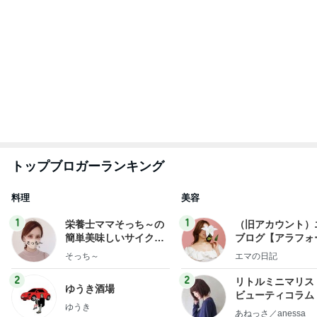
1
2
3
4
5
BEYOOOOO
島倉りか
ゆうこりん
石 安伊
蒼井心音
NDS