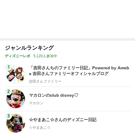
トップブロガーランキング
料理
美容
1
1
栄養士ママそっち～の
（旧アカウント）
簡単美味しいサイクル
ブログ【アラフォ
献立
社売却セカンドラ
そっち～
エマの日記
フ】
2
2
リトルミニマリス
ゆうき酒場
ビューティコラム 
ゆうき
little minimalist'
あねっさ／anessa
uty colum
3
3
美人になれる、た
毎日笑顔で過ごしたい
んの魔法
モモ母さん
hiromi