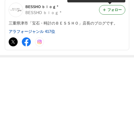
BESSHO ｂｌｏｇ *
フォロー
BESSHO ｂｌｏｇ *
三重県津市「宝石・時計のＢＥＳＳＨＯ」店長のブログです。
アラフォージャンル 417位
最近の画像つき記事
サングラス各種
久々にディープ
平成の大合併か
やめられませ
入荷中！
大門。って話。
ら20年。って
ん。って話。
話。
もっと見る