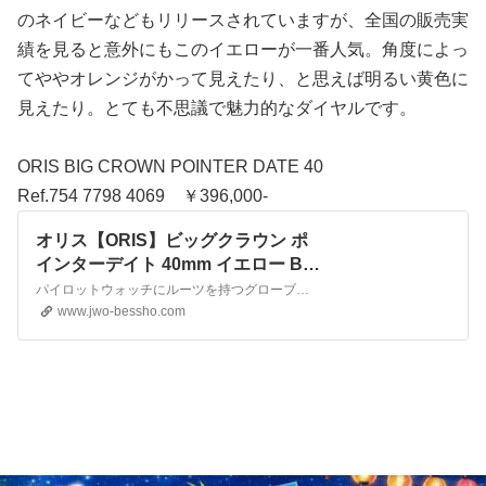
のネイビーなどもリリースされていますが、全国の販売実
績を見ると意外にもこのイエローが一番人気。角度によっ
てややオレンジがかって見えたり、と思えば明るい黄色に
見えたり。とても不思議で魅力的なダイヤルです。
ORIS BIG CROWN POINTER DATE 40
Ref.754 7798 4069 ￥396,000-
オリス【ORIS】ビッグクラウン ポ
インターデイト 40mm イエロー BIG
CROWN POINTER DATE 正規輸入
パイロットウォッチにルーツを持つグローブをした手でも操作しやすい大きなリューズ（ビッグクラウン）、小窓ではなく針で日付を表示するポインターデイト機構。オリスの代名詞とも言えるロングセラーシリーズ「ビッグクラウン ポインターデイト」。400系キャリバーのモデルに先行して採用されていた新しいデザインが、リーズナブルな700系キャリバーでも登場です。ポリッシュベゼ…
品 754 7798 4069 | BESSHO
www.jwo-bessho.com