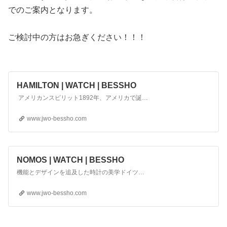
でのご案内となります。
ご検討中の方はお急ぎください！！！
HAMILTON | WATCH | BESSHO
アメリカンスピリット1892年、アメリカで誕生したハミルトン。鉄道会社の公式時計として母国の産業と発展を共にしてきました。50年代には世界初のエレクトリックウォッチ「ベンチュラ」、70年代には世界初のデジタルウォッチ「パルサー」を発表。時計としての機能もさることながら、社外デザイナーを起用した近未来的なフォルムでも注目を集めます。そんな伝統に縛られる事のな…
www.jwo-bessho.com
NOMOS | WATCH | BESSHO
機能とデザインを追及した時計の美学ドイツの造形学校「バウハウス」の精神に基づき、コストにも配慮した実用性のある芸術的な時計。単に見た目に美しいというだけでなく、視認性の高さなど、機能的にも優れています。一方、マニュファクチュールとしてネジ１本からの自社生産にこだわるその姿勢は、時計の聖地グラスヒュッテの精神そのものであるといえます。NOMOSについてノモスは…
www.jwo-bessho.com