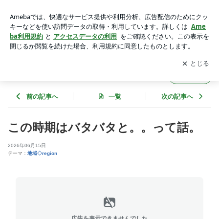
この時期はバタバタと。。って話。 | BESSHO ｂｌｏｇ *
アプリをダウンロードして
ブログの更新通知
を受け取りまし
開く
ょう。
BESSHO ｂｌｏｇ *
フォロー
前の記事へ
一覧
次の記事へ
この時期はバタバタと。。って話。
2026年06月15日
テーマ：
地域◇region
広告を表示できませんでした