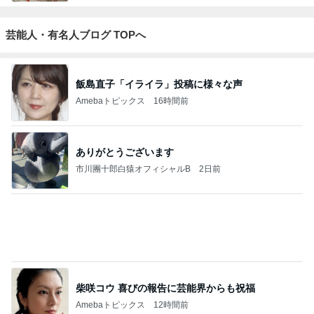
ジャンルランキング
ディズニーレポ
5,120人参加中
1
「吉田さんちのファミリー日記」Powered by Ameb
a 吉田さんファミリーオフィシャルブログ
吉田さんファミリー
2
マカロンのclub disney♡
マカロン
3
☆やまあこ☆さんのディズニー日記
☆やまあこ☆
4
5
6
7
8
日々是甘露2〜
れこたんのデ
I＆Cママ 我
ととちゃんの
田舎暮らし40
ディズニー風
ィズニー大好
が家のディズ
イマジネーシ
代主婦の日常
Ꭰ