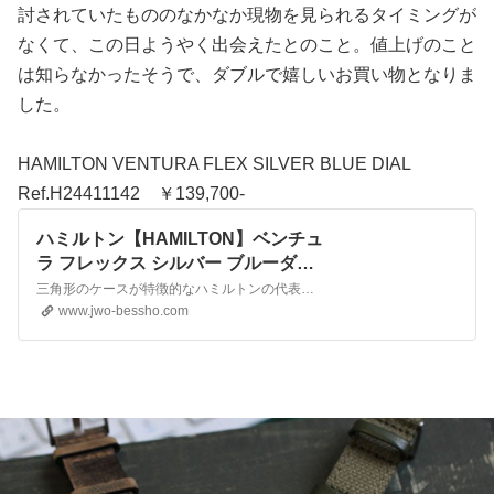
討されていたもののなかなか現物を見られるタイミングが
なくて、この日ようやく出会えたとのこと。値上げのこと
は知らなかったそうで、ダブルで嬉しいお買い物となりま
した。
HAMILTON VENTURA FLEX SILVER BLUE DIAL
Ref.H24411142 ￥139,700-
ハミルトン【HAMILTON】ベンチュ
ラ フレックス シルバー ブルーダイ
ヤル VENTURA FLEX BLUE
三角形のケースが特徴的なハミルトンの代表作ベンチュラ。フレックスブレス（蛇腹バンド）仕様に新色のブルーが登場です。1956年にエルヴィス・プレスリーがカバーしたカール・パーキンスの曲「Blue Suede Shoes（ブルースエードシューズ）」にインスピレーションを受けて生まれたカラー。サンレイ仕様のメタリックなブルーは角度によって色合いを変え、様々な表情を…
H24411142 | BESSHO
www.jwo-bessho.com