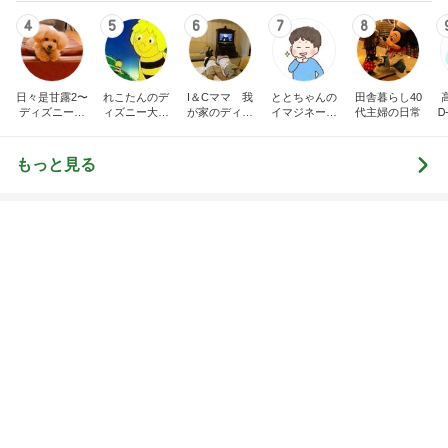
もっと見る
オフィシャルブロガーランキング
総合ランキング
すべて見る
1
2
3
市川團十郎白
小林麻央
だいたひかる
桃
クロ
猿
急上昇ランキング
すべて見る
1
2
3
4
5
デーモン閣下
片岡愛之助
林下清志(ビッ
沢田聖子
金沢克彦
グダディ)
新登場ランキング
すべて見る