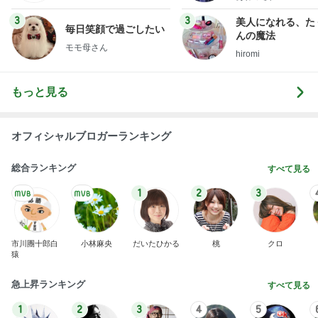
小倉優子 息子達とくら寿司昼食
Amebaトピックス
10時間前
同じ夢
四コマ戦士 パパ戦記
10日前