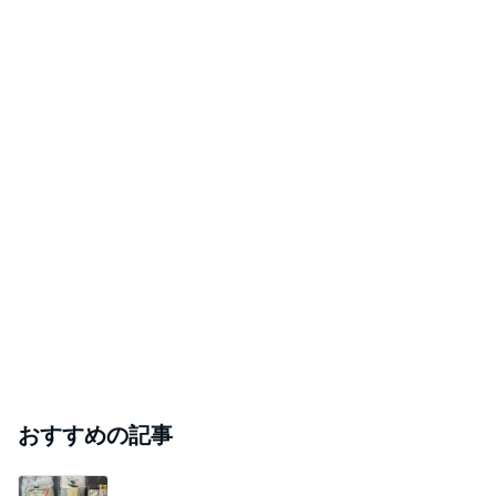
Amebaトピックス
16時間前
ありがとうございます
市川團十郎白猿オフィシャルB
2日前
柴咲コウ 喜びの報告に芸能界からも祝福
Amebaトピックス
12時間前
斎藤元彦がぶらぶら動画のアップを止めた
Bank of Dreamの公営競技はどこへ行く
9日前