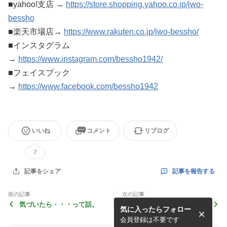
■yahoo!支店 →
https://store.shopping.yahoo.co.jp/jwo-
bessho
■楽天市場店→
https://www.rakuten.co.jp/jwo-bessho/
■インスタグラム
→
https://www.instagram.com/bessho1942/
■フェイスブック
→
https://www.facebook.com/bessho1942
いいね
コメント
リブログ
7
記事を報告する
記事をシェア
前の記事
次の記事
気づいたら・・・って話。
ハミルトン カーキ フィール
気に入ったらフォロー
ド メカ 36mm ジャパン エ
ディション入荷！
会員登録は不要です