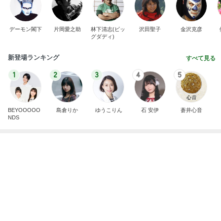
高橋英樹 蓼科の心地よい山の風
Amebaトピックス
10時間前
７人待ち
沢田聖子オフィシャルブログ「In My Heartな旅日
2日前
記」by Ameba
原田龍二の妻 今回は辛めの味玉
Amebaトピックス
10時間前
夫とファミレスで晩ごはん
武東由美オフィシャルブログ「MOTOちゃんとのは
1日前
っぴぃな毎日」Powered by Ameba
南明奈 飛行機好きの息子が大喜び