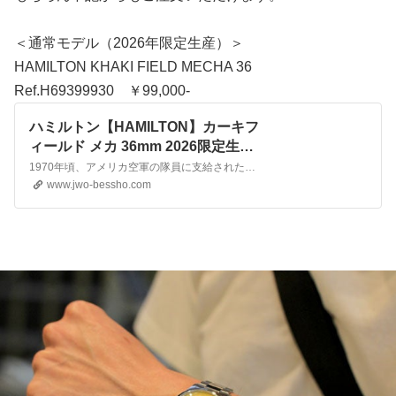
＜通常モデル（2026年限定生産）＞
HAMILTON KHAKI FIELD MECHA 36
Ref.H69399930 ￥99,000-
ハミルトン【HAMILTON】カーキフ
ィールド メカ 36mm 2026限定生産
モデル KHAKI FIELD MECHA
1970年頃、アメリカ空軍の隊員に支給されたナビゲーターズウォッチ「ハミルトン FAPD 5101」に着想を得た復刻モデル。真のミリタリーツールだけが持つ堅牢かつシンプルな魅力が現代の技術で蘇りました。アクリル製のボックス型風防や、オリジナルの風合いを再現したコットン製NATOストラップ、そしてバネ棒ではない固定式バーの採用など、サイズ感だけではなく細部にま…
H69399930 | BESSHO
www.jwo-bessho.com