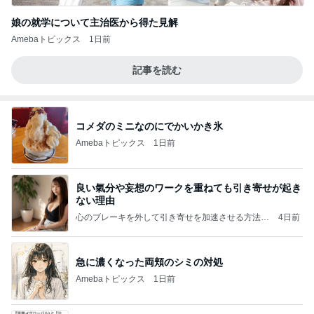
娘の就学について主治医から得た見解
Amebaトピックス
1日前
記事を読む
コメダのミニなのにでかいかき氷
Amebaトピックス
1日前
良い氣分や妄想のワークを重ねても引き寄せが起き
ない理由
心のブレーキを外して引き寄せを加速させる方法：
4日前
引き寄せ研究所
急に濃くなった両頬のシミの対処
Amebaトピックス
1日前