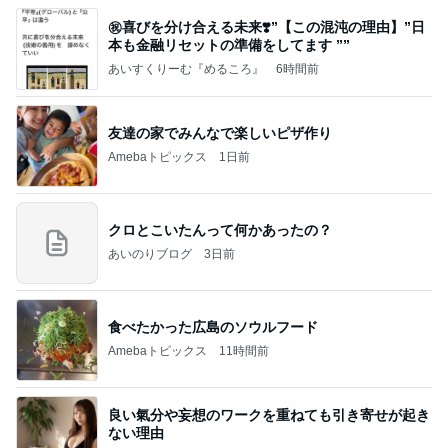
㊗️喜びを分け合える未来❣️”【この混沌の理由】”⽇
本も⾦融リセットの準備をしてます ””
あいすくりーむ『めるころ』
6時間前
友達の家でみんなで楽しいピザ作り
Amebaトピックス
1日前
クロとこいたんって何かあったの？
あいのりブログ
3日前
食べたかった広島のソウルフード
Amebaトピックス
11時間前
良い氣分や妄想のワークを重ねても引き寄せが起き
ない理由