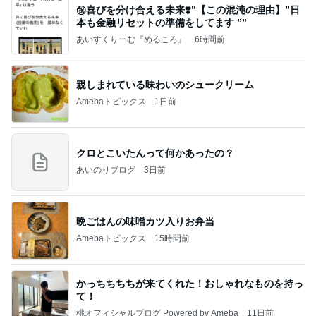
㊗️喜びを分け合える未来❣️”【この混沌の理由】”⽇
本も⾦融リセットの準備をしてます ””
あいすくりーむ『めるころ』
6時間前
親しまれている味わいのシュークリーム
Amebaトピックス
1日前
クロとこいたんって何かあったの？
あいのりブログ
3日前
晩ごはんの味噌カツ入りお弁当
Amebaトピックス
15時間前
かっちちちちが来てくれた！おしゃれなものを持っ
て！
桃オフィシャルブログ Powered by Ameba
11日前