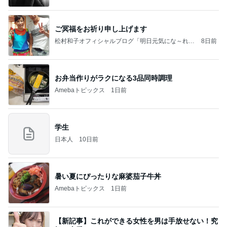
ご冥福をお祈り申し上げます
松村和子オフィシャルブログ「明日元気にな～れ」
8日前
Powered by Ameba
お弁当作りがラクになる3品同時調理
Amebaトピックス
1日前
学生
日本人
10日前
暑い夏にぴったりな麻婆茄子牛丼
Amebaトピックス
1日前
【新記事】これができる女性を男は手放せない！究