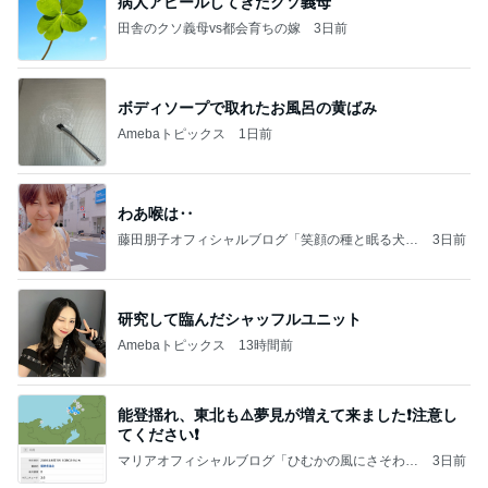
病人アピールしてきたクソ義母
田舎のクソ義母vs都会育ちの嫁
3日前
ボディソープで取れたお風呂の黄ばみ
Amebaトピックス
1日前
わあ喉は‥
藤田朋子オフィシャルブログ「笑顔の種と眠る犬」
3日前
Powered by Ameba
研究して臨んだシャッフルユニット
Amebaトピックス
13時間前
能登揺れ、東北も⚠️夢見が増えて来ました❗️注意し
てください❗️
マリアオフィシャルブログ「ひむかの風にさそわれ
3日前
て」Powered by Ameba