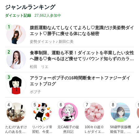
ジャンルランキング
ダイエット記録
27,662人参加中
1
腹筋運動なんてしなくてよろし♡意識だけ美姿勢ダイ
エット♡勝手に痩せる体になる秘密
姿勢ダイエット♪ 新田仁美
2
食事制限、運動も不要！ダイエットを卒業したい女性
へ贈る♡食べるほど痩せてリバウンド知らずのカラダ
を手に入れる！
松田 リエ
3
アラフォーボブ子の16時間断食オートファジーダイ
エットブログ
ボブ子
4
5
6
7
8
たむの“あすけ
リバウンド常
元CA桜子の徒
100キロ超Ｏ
58歳甲状腺機
んのある生活♪
習犯、今度こ
然日記
Ｌがダイエッ
能低下症、維
カフェでブラ
そ本気（たぶ
トで-50キロ以
持期9年目です