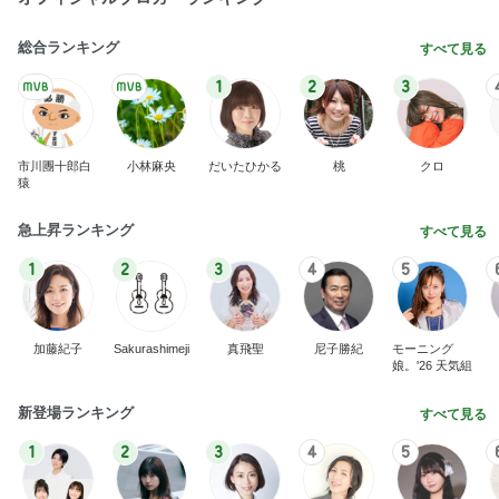
総合ランキング
すべて見る
1
2
3
市川團十郎白
小林麻央
だいたひかる
桃
クロ
猿
急上昇ランキング
すべて見る
1
2
3
4
5
加藤紀子
Sakurashimeji
真飛聖
尼子勝紀
モーニング
娘。'26 天気組
新登場ランキング
すべて見る
1
2
3
4
5