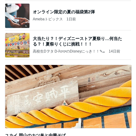
オンライン限定の夏の福袋第2弾
Amebaトピックス
1日前
大当たり？！ディズニーストア夏祭り…何当た
る？！夏祭りくじに挑戦！！！
高校生Dヲタ Ꭰ-ᎮꭵꭹꭴのDisneyにっき！！✎ܚ
14日前
ユカイ 岡山のカツ丼と中華そば