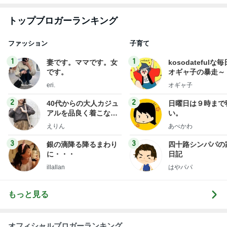
トップブロガーランキング
ファッション
子育て
1
1
妻です。ママです。女
kosodatefulな毎
です。
オギャ子の暴走～
eri.
オギャ子
2
2
40代からの大人カジュ
日曜日は９時まで
アルを品良く着こなす
い。
ファッションブログ
えりん
あべかわ
3
3
銀の滴降る降るまわり
四十路シンパパの
に・・・
日記
illallan
はやパパ
もっと見る
オフィシャルブロガーランキング