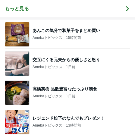
ンチ”低身長3
ん）
上達成したBef
年で-15kg！で
ore After【雑
もっと見る
も冬は、5kg
な日々の暮ら
増し⁇-たむと
し】
チョンとモー
ル(と、ぬ
い？)時間
あんこの気分で和菓子をまとめ買い
Amebaトピックス
15時間前
交互にくる元夫からの優しさと怒り
Amebaトピックス
1日前
高橋英樹 品数豊富なたっぷり朝食
Amebaトピックス
1日前
レジェンド松下のなんでもプレゼン！
Amebaトピックス
13時間前