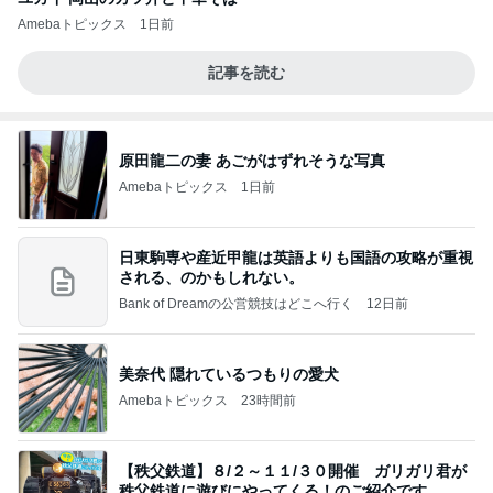
Amebaトピックス
1日前
記事を読む
原田龍二の妻 あごがはずれそうな写真
Amebaトピックス
1日前
日東駒専や産近甲龍は英語よりも国語の攻略が重視
される、のかもしれない。
Bank of Dreamの公営競技はどこへ行く
12日前
美奈代 隠れているつもりの愛犬
Amebaトピックス
23時間前
【秩父鉄道】８/２～１１/３０開催 ガリガリ君が
秩父鉄道に遊びにやってくる！のご紹介です