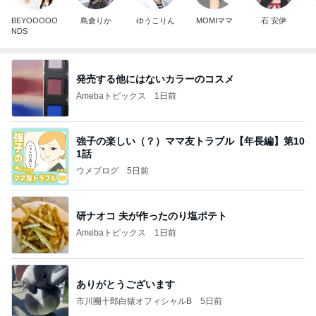
BEYOOOOO
島倉りか
ゆうこりん
MOMIママ
石 安伊
NDS
発売する他にはないカラーのコスメ
Amebaトピックス
1日前
強子の楽しい（？）ママ友トラブル【年長編】第10
1話
ウメブログ
5日前
研ナオコ 夫が作ったのり塩ポテト
Amebaトピックス
1日前
ありがとうございます
市川團十郎白猿オフィシャルB
5日前