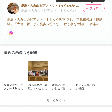
綱島・大倉山 ピアノ・リトミックひびき 〜0歳からシニアまでいきいき輝ける教室〜
フォロー
綱島・大倉山「ピアノ・リトミックひびき」 〜丁寧な指導で子どもからシニアまでいきいき輝ける教室〜
綱島・大倉山のピアノ・リトミック教室です。 東急東横線「綱島
駅」「大倉山駅」から徒歩12分です。 歌う事を大切に、音楽の基
礎から指導しています。 リトミックは1クラス４組までの少人数
制、ピアノ教室は3歳から大人の方まで指導しております。
最近の画像つき記事
発表会後のレッ
2026年発表会皆
音楽の原点、こ
ピアノを弾く時
スンが大切な理
輝いていまし
の曲は「歌」？
の呼吸
由
た！
それとも「踊
り」？
もっと見る