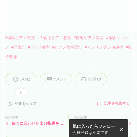
#
綱島ピアノ教室
#
大倉山ピアノ教室
#
樽町ピアノ教室
#
体験レッス
ン
#
発表会
#
ピアノ教室
#
ピアノ教室選び
#
アンサンブル
#
連弾
#
親
子連弾
いいね
コメント
リブログ
8
記事を報告する
記事をシェア
前の記事
次の記事
個々に合わせた楽典指導を行
新年度の教材が出来上がりま
気に入ったらフォロー
っています
した！
会員登録は不要です