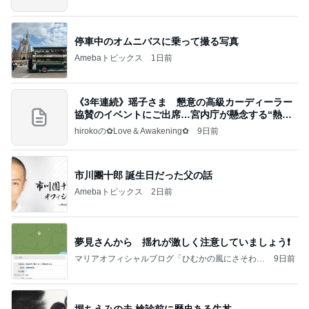
停車中のオムニバスに乗って撮る写真
Amebaトピックス
1日前
《3年連続》瑶子さま 懇意の高級カーディーラー
協賛のイベントにご出席…宮内庁が懸念する“熱心
すぎ
hirokoの✿Love＆Awakening✿
9日前
市川團十郎 誕生日だった父の話
Amebaトピックス
2日前
夢見さんから 揺れが激しく注意していましょう❗️
マリアオフィシャルブログ「ひむかの風にさそわれ
9日前
て」Powered by Ameba