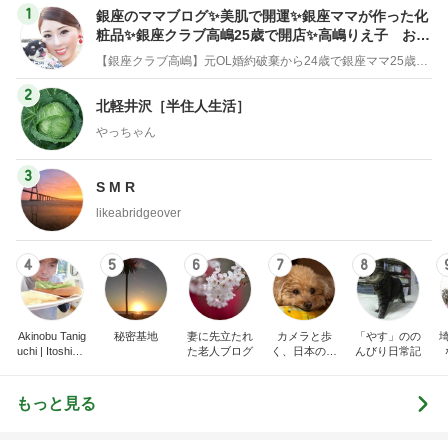
1
銀座のママブログ✨美肌で開運✨銀座ママが作った化
粧品✨銀座クラブ高嶋25歳で開店✨高嶋りえ子 お着
物でエルメス バーキン コーデ
【銀座クラブ高嶋】元OL婚約破棄から24歳で銀座ママ25歳でオーナーママ銀座 美肌で開運♡パワースポット巡り高嶋りえ子ブログ
2
北軽井沢［半住人生活］
やっちゃん
3
S M R
likeabridgeover
4
5
6
7
8
Akinobu Tanig
秘密基地
妻に先立たれ
カメラと歩
「やす」のの
uchi | Itoshima
た老人ブログ
く、日本の風
んびり日常記
Landscape Ph
景スナップ紀
otographer
行
もっと見る