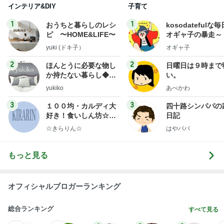
インテリア&DIY
子育て
1
1
おうちと暮らしのレシ
kosodatefulな毎
ピ 〜HOME&LIFE〜
オギャ子の暴走～
yuki (ドキ子）
オギャ子
2
2
ほんとうに必要な物し
日曜日は９時まで
か持たない暮らし◆Ke
い。
ep Life Simple◆〜イ
yukiko
あべかわ
ンテリアのきろく〜
3
3
１００均・カルディ大
四十路シンパパの
好き！食いしん坊☆き
日記
らりん☆のブログ
☆きらりん☆
はやパパ
もっと見る
オフィシャルブロガーランキング
総合ランキング
すべて見る