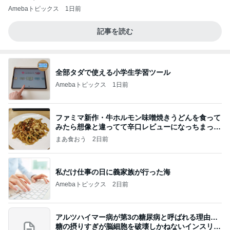
Amebaトピックス
1日前
記事を読む
全部タダで使える小学生学習ツール
Amebaトピックス
1日前
ファミマ新作・牛ホルモン味噌焼きうどんを食って
みたら想像と違ってて辛口レビューになっちまった
話
まあ食おう
2日前
私だけ仕事の日に義家族が行った海
Amebaトピックス
2日前
アルツハイマー病が第3の糖尿病と呼ばれる理由…
糖の摂りすぎが脳細胞を破壊しかねないインスリン