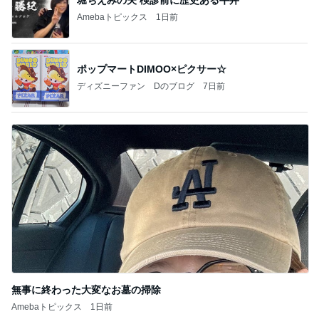
堀ちえみの夫 検診前に歴史ある牛丼
Amebaトピックス
1日前
ポップマートDIMOO×ピクサー☆
ディズニーファン Dのブログ
7日前
無事に終わった大変なお墓の掃除
Amebaトピックス
1日前