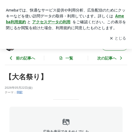
【大名祭り】 | belle diary 未来の経営者達
アプリをダウンロードして
ブログの更新通知
を受け取りまし
開く
ょう。
belle diary 未来の経営者達
フォロー
前の記事へ
一覧
次の記事へ
【大名祭り】
2026年05月22日(金)
テーマ：
日記
広告を表示できませんでした