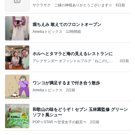
の恐
サクラサク ご縁の神様ありがとうございます☆
6日前
堀ちえみ 敢えてのフロントオープン
Amebaトピックス
12時間前
ホルヘとタマラと海の見えるレストランに
アレクサンダー オフィシャルブログ「ねこのしっ
3日前
ぽ欲しいな」Powered by Ameba
ワンコが満足するまで付き合う散歩
Amebaトピックス
2日前
和歌山の味をどうぞ！セブン 玉林園監修 グリーン
ソフト風シュー
POP☆STAR 〜甘党女子の戯言〜
2日前