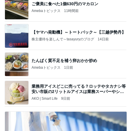
ご褒美に食べた1個630円のマカロン
Amebaトピックス
11時間前
【ヤマハ発動機】～トートバック～【三越伊勢丹】
株主優待を楽しんで～tasayuryのブログ
14日前
たんぱく質不足を補う卵おかか炒め
Amebaトピックス
1日前
業務用アイスどこに売ってる？ロッテやタカナシ等
安い市販の2リットルアイスは業務スーパーやシャ
トレ
AKO | Smart Life
9日前