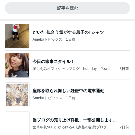
記事を読む
だいた 似合う気がする息子のTシャツ
Amebaトピックス
1日前
今日の家事スタイル！
堀ちえみオフィシャルブログ「hori-day」Powered
3日前
by Ameba
座席を取られ悔しい妊娠中の電車通勤
Amebaトピックス
1日前
当ブログの売り上げ件数、一部公開します…
世帯年収500万 ゆるゆる4人家族の節約ブログ 〜
2日前
ケチ旦那と金銭感覚マヒ嫁の日々〜