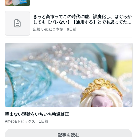
きっと高市ってこの時代に嘘、誤魔化し、はぐらか
しても【バレない】【通用する】とでも思ってたん
だろ
広報 いぬねこ本舗
9日前
望まない現状をいちいち軌道修正
Amebaトピックス
1日前
記事を読む