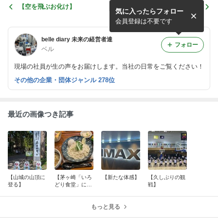
【空を飛ぶお化け】
【森林浴】
気に入ったらフォロー
会員登録は不要です
belle diary 未来の経営者達
フォロー
ベル
現場の社員が生の声をお届けします。当社の日常をご覧ください！
その他の企業・団体ジャンル 278位
最近の画像つき記事
【山城の山頂に
【茅ヶ崎「いろ
【新たな体感】
【久しぶりの観
登る】
どり食堂」に行
戦】
ってきました】
もっと見る