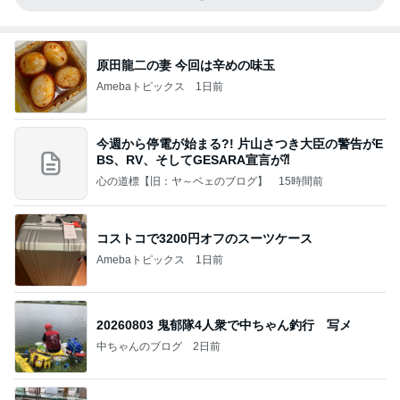
原田龍二の妻 今回は辛めの味玉
Amebaトピックス
1日前
今週から停電が始まる?! 片山さつき大臣の警告がE
BS、RV、そしてGESARA宣言が⁈
心の道標【旧：ヤ～ベェのブログ】
15時間前
コストコで3200円オフのスーツケース
Amebaトピックス
1日前
20260803 鬼郁隊4人衆で中ちゃん釣行 写メ
中ちゃんのブログ
2日前