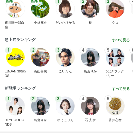
1
2
3
市川團十郎白
小林麻央
だいたひかる
桃
クロ
猿
急上昇ランキング
すべて見る
1
2
3
4
5
EBiDAN 39&Ki
高山善廣
こいたん
島倉りか
つばきファク
DS
トリー
新登場ランキング
すべて見る
1
2
3
4
5
BEYOOOOO
島倉りか
ゆうこりん
石 安伊
蒼井心音
NDS