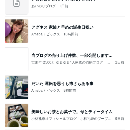
あいのりブログ
1日前
アグネス 家族と早めの誕生日祝い
Amebaトピックス
10時間前
当ブログの売り上げ件数、一部公開します…
世帯年収500万 ゆるゆる4人家族の節約ブログ 〜
2日前
ケチ旦那と金銭感覚マヒ嫁の日々〜
だいた 運転を思うも怖さもある事
Amebaトピックス
9時間前
美味しいお茶とお菓子で。母とティータイム
小林礼奈オフィシャルブログ「小林礼奈のブーブー
9日前
ブログ」Powered by Ameba