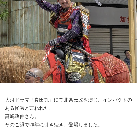
大河ドラマ「真田丸」にて北条氏政を演じ、インパクトの
ある怪演と言われた、
髙嶋政伸さん。
そのご縁で昨年に引き続き、登場しました。