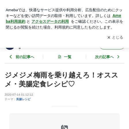
ジメジメ梅雨を乗り越えろ！オススメ・美腸定食レシピ♡ | 九
州初！美腸リンパサロン【belle luna】 blog
アプリをダウンロードして
ブログの更新通知
を受け取りまし
開く
ょう。
九州初！美腸リンパサロン【belle luna】 blo
フォロー
g
前の記事へ
一覧
次の記事へ
ジメジメ梅雨を乗り越えろ！オスス
メ・美腸定食レシピ♡
2020-07-14 01:12:12
テーマ：
美腸レシピ