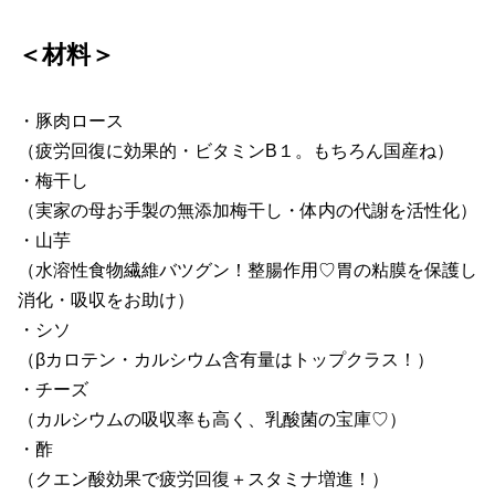
＜材料＞
・豚肉ロース
（疲労回復に効果的・ビタミンB１。もちろん国産ね）
・梅干し
（実家の母お手製の無添加梅干し・体内の代謝を活性化）
・山芋
（水溶性食物繊維バツグン！整腸作用♡胃の粘膜を保護し
消化・吸収をお助け）
・シソ
（βカロテン・カルシウム含有量はトップクラス！）
・チーズ
（カルシウムの吸収率も高く、乳酸菌の宝庫♡）
・酢
（クエン酸効果で疲労回復＋スタミナ増進！）