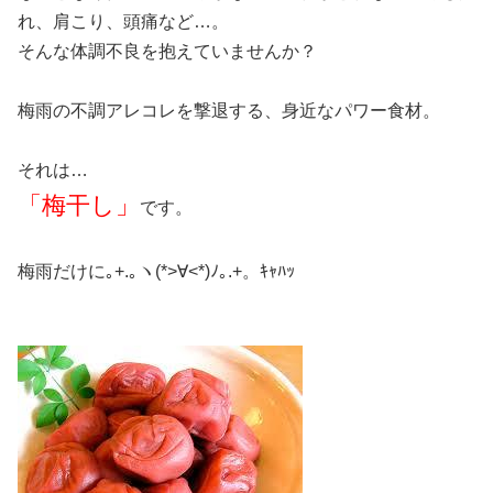
れ、肩こり、頭痛など…。
そんな体調不良を抱えていませんか？
梅雨の不調アレコレを撃退する、身近なパワー食材。
それは…
「梅干し」
です。
梅雨だけに｡+.｡ヽ(*>∀<*)ﾉ｡.+。ｷｬﾊｯ