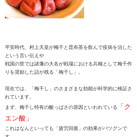
平安時代、村上天皇が梅干と昆布茶を飲んで疫病を治した
という言い伝えや
戦国の世では諸藩の大名が戦場における兵糧として梅干作
りを奨励した話が残る「梅干し」。
現在では、「梅干し」のさまざまな効能が科学的に検証さ
れています。
「ク
まず、梅干し特有の酸っぱさの原因といわれている
エン酸」
これはなんといっても「疲労回復」の効果がバツグンで
す。