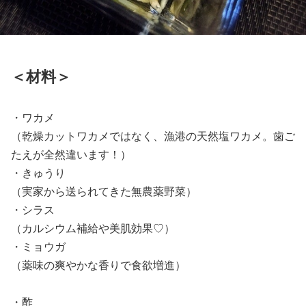
＜材料＞
・ワカメ
（乾燥カットワカメではなく、漁港の天然塩ワカメ。歯ご
たえが全然違います！）
・きゅうり
（実家から送られてきた無農薬野菜）
・シラス
（カルシウム補給や美肌効果♡）
・ミョウガ
（薬味の爽やかな香りで食欲増進）
・酢