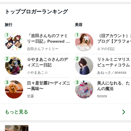
トップブロガーランキング
旅行
美容
1
1
「吉田さんちのファミ
（旧アカウント）
リー日記」Powered b
ブログ【アラフォ
y Ameba 吉田さんファ
社売却セカンドラ
吉田さんファミリー
エマの日記
ミリーオフィシャルブ
フ】
ログ
2
2
☆やまあこ☆さんのデ
リトルミニマリス
ィズニー日記
ビューティコラム 
little minimalist'
☆やまあこ☆
あねっさ／anessa
uty colum
3
3
日々是甘露2〜ディズニ
美人になれる、た
ー風味〜
んの魔法
甘露
hiromi
もっと見る