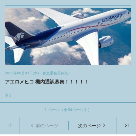
2023年08月03日(木)
・
客室乗務員募集！
アエロメヒコ 機内通訳募集！！！！！
3
1
ページ（全
64
ページ中）
前のページ
次のページ