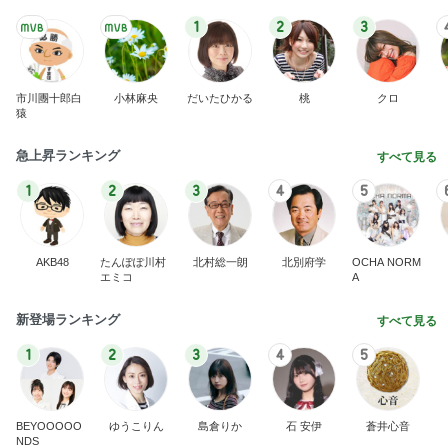
1
2
3
市川團十郎白
小林麻央
だいたひかる
桃
クロ
猿
急上昇ランキング
すべて見る
1
2
3
4
5
AKB48
たんぽぽ川村
北村総一朗
北別府学
OCHA NORM
エミコ
A
新登場ランキング
すべて見る
1
2
3
4
5
BEYOOOOO
ゆうこりん
島倉りか
石 安伊
蒼井心音
NDS