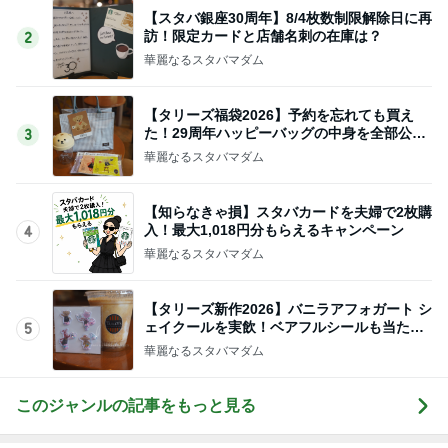
【スタバ銀座30周年】8/4枚数制限解除日に再
訪！限定カードと店舗名刺の在庫は？
2
華麗なるスタバマダム
【タリーズ福袋2026】予約を忘れても買え
た！29周年ハッピーバッグの中身を全部公開
3
8/5～
華麗なるスタバマダム
【知らなきゃ損】スタバカードを夫婦で2枚購
入！最大1,018円分もらえるキャンペーン
4
華麗なるスタバマダム
【タリーズ新作2026】バニラアフォガート シ
ェイクールを実飲！ベアフルシールも当たっ
5
た！
華麗なるスタバマダム
このジャンルの記事をもっと見る