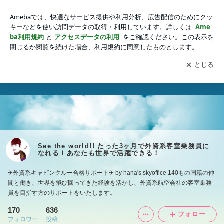
See the world!! たった3ヶ月で外資系客室乗務員になれる！あ
なたも世界で活躍できる！
アプリをダウンロードして
ブログの更新通知
を受け取りまし
開く
ょう。
See the world!! たった3ヶ月で外資系客室乗務員に
なれる！あなたも世界で活躍できる！
✈︎外資系キャビンクルー合格サポート✈︎ by hana's skyoffice 140もの国籍の仲
間と働き、世界を飛び回ってきた経験を活かし、外資系航空会社の客室乗務
員を目指す方のサポートをいたします。
170
636
フォロー
フォロワー
投稿