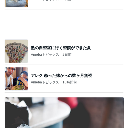
炎上した作品の方が罪深い理由
Amebaトピックス
2日前
記事を読む
リハで泣き目が腫れた発表会当日
Amebaトピックス
2日前
クロ あどけないツインテール姿の娘
Amebaトピックス
2日前