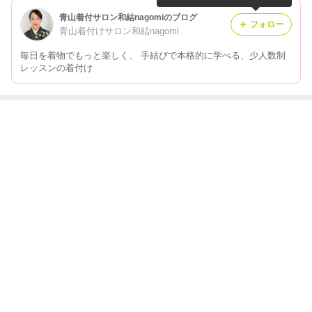
青山着付サロン和結nagomiのブログ
フォロー
青山着付けサロン和結nagomi
毎日を着物でもっと楽しく、 手結びで本格的に学べる、少人数制
レッスンの着付け
最近の画像つき記事
まだ間に合う秋
インスタライブ
浴衣で楽しむた
今年は浴衣でど
の浴衣時間☆浴
と素敵な浴衣の
めのポイント
こ行こう
衣着付けイベン
贈り物
ト第三弾
もっと見る
ABEMA
清水アキラ 37歳で急逝の息子 良太郎さ