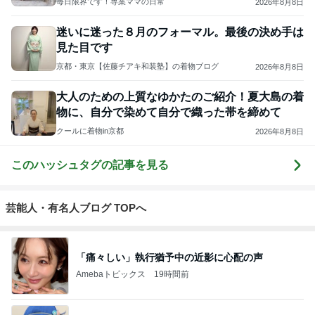
ＮＰＯ法人ねこけん
3
まだらダラダラ猫
まきこ
4
5
6
7
8
猫マンガ 米
社)アニマルエ
ファーブル家
うちの魔王さ
NPO法人 府中
子さん
イド 事務局＆
のブログ
ま。
猫の会（ちゅ
みんなの日記
ー猫）
もっと見る
先走ってしまったボーナスキャンペーン
Amebaトピックス
1日前