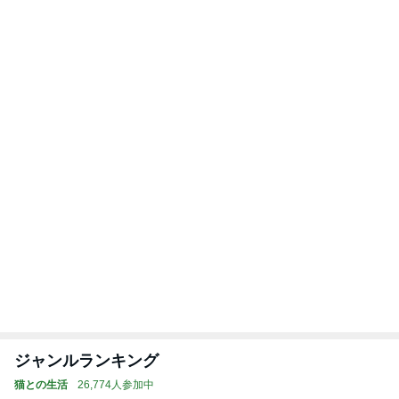
株主優待の新設と廃止のお知らせ
Amebaトピックス
1日前
記事を読む
トップブロガーランキング
旅行
料理