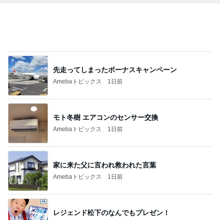
月一で楽しみな美味しいクレープ
Amebaトピックス
1日前
横浜SOGOうまいもの大会
nanaオフィシャルブログ Powered by Ameba
12日前
指差した先はまさかの骨壷の上
Amebaトピックス
1日前
2026/07/28(K) 4本
何でかな？何でだろ？
11日前