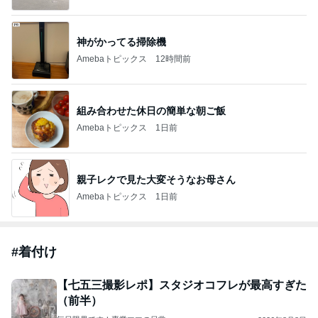
クロオフィシャルブログPowered by Ameba
2日前
島袋寛子「幸せ者」芸能界からも祝福
Amebaトピックス
1日前
2026/07/28(K) 4本
何でかな？何でだろ？
11日前
ジャンルランキング
猫との生活
26,774人参加中
1
母さんは今日も世話をやく
藤緒 ミルカ
2
ＮＰＯ法人ねこけん Official Blog