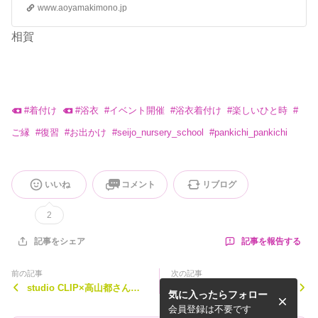
www.aoyamakimono.jp
相賀
#
着付け
#
浴衣
#
イベント開催
#
浴衣着付け
#
楽しいひと時
#
ご縁
#
復習
#
お出かけ
#
seijo_nursery_school
#
pankichi_pankichi
いいね
コメント
リブログ
2
記事を報告する
記事をシェア
前の記事
次の記事
studio CLIP×高山都さん浴
大切な1日☆ブライダル着付
気に入ったらフォロー
衣ライブ
け
会員登録は不要です