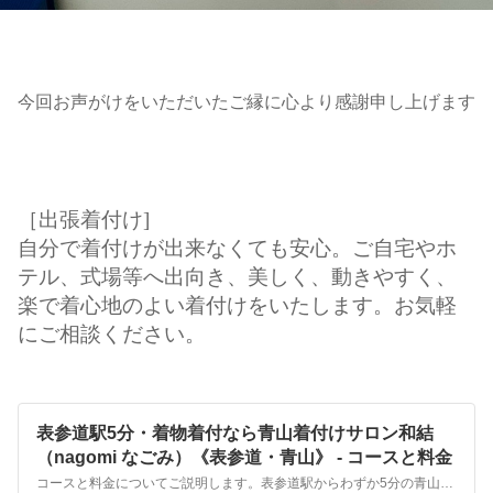
今回お声がけをいただいたご縁に心より感謝申し上げます
［出張着付け]
自分で着付けが出来なくても安心。ご自宅やホ
テル、式場等へ出向き、美しく、動きやすく、
楽で着心地のよい着付けをいたします。お気軽
にご相談ください。
表参道駅5分・着物着付なら青山着付けサロン和結
（nagomi なごみ）《表参道・青山》 - コースと料金
コースと料金についてご説明します。表参道駅からわずか5分の青山着付けサロン和結（nagomi なごみ）。着物購入不要なので初心者でもお安く手結びの着付を学べます。少人数・マンツーマン指導の着付教室。