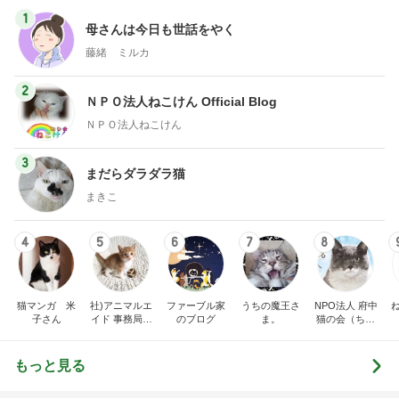
1
1
「吉田さんちのファミ
栄養士ママそっち
リー日記」Powered b
簡単美味しいサイ
y Ameba 吉田さんファ
献立
吉田さんファミリー
そっち～
ミリーオフィシャルブ
ログ
2
2
☆やまあこ☆さんのデ
ゆうき酒場
ィズニー日記
ゆうき
☆やまあこ☆
3
3
日々是甘露2〜ディズニ
毎日笑顔で過ごし
ー風味〜
モモ母さん
甘露
もっと見る
オフィシャルブロガーランキング
総合ランキング
すべて見る
1
2
3