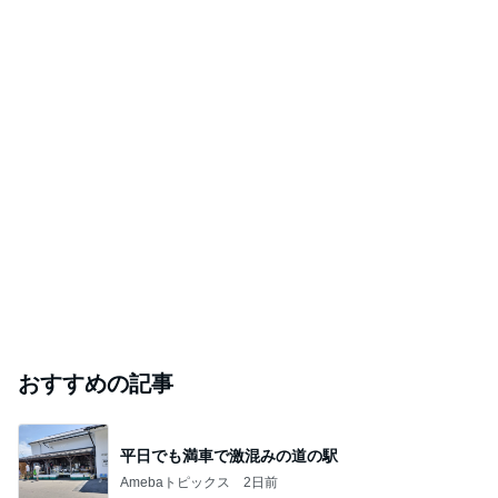
迷いに迷った８月のフォーマル。最後の決め手は
見た目です
京都・東京【佐藤チアキ和装塾】の着物ブログ
2026年8月8日
大人のための上質なゆかたのご紹介！夏大島の着
物に、自分で染めて自分で織った帯を締めて
クールに着物in京都
2026年8月8日
このハッシュタグの記事を見る
芸能人・有名人ブログ TOPへ
「痛々しい」執行猶予中の近影に心配の声
Amebaトピックス
19時間前
悲しすぎて立ち直れない。