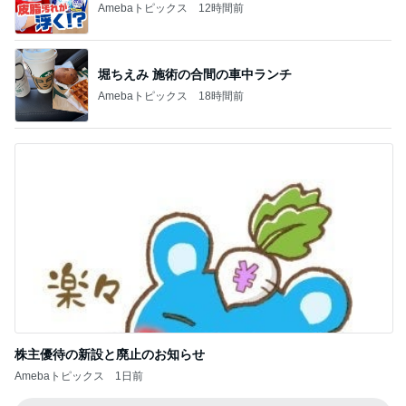
ホテル泊の楽しみに目覚めた夫
Amebaトピックス
1日前
悲しすぎて立ち直れない。
クロオフィシャルブログPowered by Ameba
2日前
Dior店頭で予約できない衝撃の品
Amebaトピックス
14時間前
明日は1人で