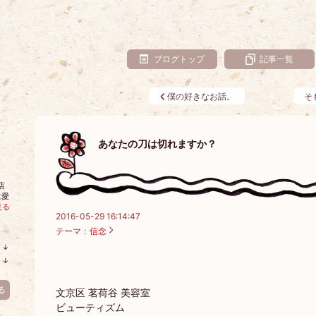
ブログトップ
記事一覧
僕の好きなお話。
そ
あなたの刀は切れますか？
店
に愛
見る
2016-05-29 16:14:47
テーマ：
信念
↓
ラ
↓
ン
ラ
キ
ン
ン
キ
る
文京区 茗荷谷 美容室
グ
ン
下
ビューティズム
グ
降