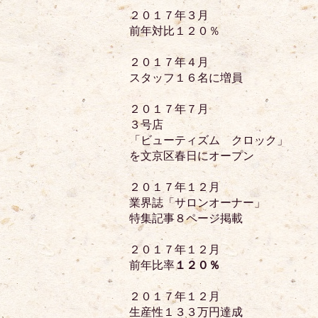
２０１７年３月
前年対比１２０％
２０１７年４月
スタッフ１６名に増員
２０１７年７月
３号店
「ビューティズム クロック」
を文京区春日にオープン
２０１７年１２月
業界誌「サロンオーナー」
特集記事８ページ掲載
２０１７年１２月
前年比率
１２０％
２０１７年１２月
生産性１３３万円達成