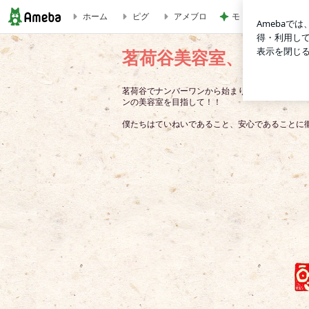
ホーム
ピグ
アメブロ
モト冬樹 エアコン
あなたの刀は切れますか？ | 茗荷谷美容室、オーナーのブログ
茗荷谷美容室、オーナ
茗荷谷でナンバーワンから始まり、文京区でナン
ンの美容室を目指して！！
僕たちはていねいであること、安心であることに