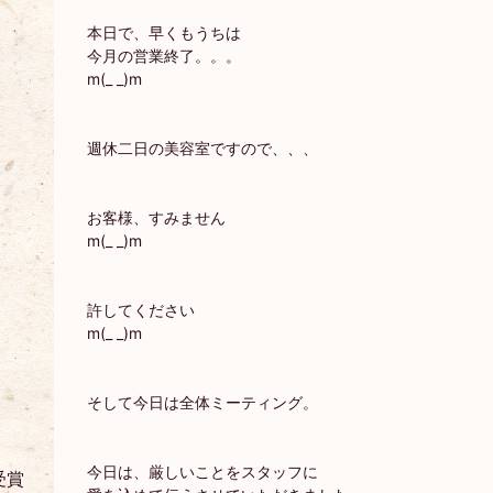
下
降
本日で、早くもうちは
今月の営業終了。。。
m(_ _)m
週休二日の美容室ですので、、、
お客様、すみません
m(_ _)m
許してください
m(_ _)m
そして今日は全体ミーティング。
今日は、厳しいことをスタッフに
受賞