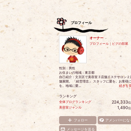
プロフィール
オーナー
プロフィール
｜
ピグの部屋
性別：
男性
お住まいの地域：
東京都
自己紹介：文京区で美容室３店舗エステサロン２
舗展開。 「経営理念」 スタッフに愛を。お客様
を。地域に愛...
続きを
ランキング
224,333
全体ブログランキング
位
1,490
美容室ジャンル
位
フォロー
アメンバーにな
メッセージを送る