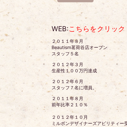
WEB:
こちらをクリック
２０１１年８月
Beautism茗荷谷店オープン
スタッフ５名
２０１２年３月
生産性１００万円達成
２０１２年６月
スタッフ７名に増員。
２０１１年８月
前年比率２１０％
２０１２年１０月
ミルボンデザイナーズアビリティー