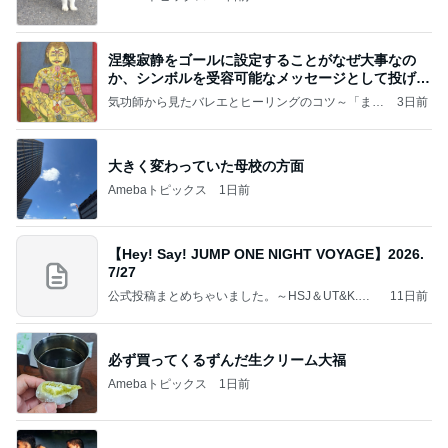
涅槃寂静をゴールに設定することがなぜ大事なの
か、シンボルを受容可能なメッセージとして投げる
ことが
気功師から見たバレエとヒーリングのコツ～「まと
3日前
いのば」ブログ
大きく変わっていた母校の方面
Amebaトピックス
1日前
【Hey! Say! JUMP ONE NIGHT VOYAGE】2026.
7/27
公式投稿まとめちゃいました。～HSJ＆UT&K.O.
11日前
～
必ず買ってくるずんだ生クリーム大福
Amebaトピックス
1日前