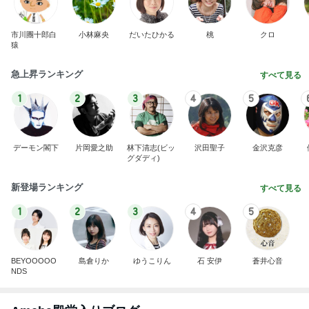
市川團十郎白
小林麻央
だいたひかる
桃
クロ
猿
急上昇ランキング
すべて見る
1
2
3
4
5
デーモン閣下
片岡愛之助
林下清志(ビッ
沢田聖子
金沢克彦
グダディ)
新登場ランキング
すべて見る
1
2
3
4
5
BEYOOOOO
島倉りか
ゆうこりん
石 安伊
蒼井心音
NDS