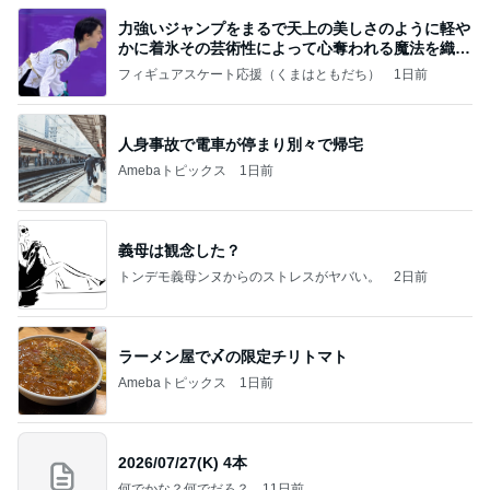
力強いジャンプをまるで天上の美しさのように軽や
かに着氷その芸術性によって心奪われる魔法を織り
なす
フィギュアスケート応援（くまはともだち）
1日前
人身事故で電車が停まり別々で帰宅
Amebaトピックス
1日前
義母は観念した？
トンデモ義母ンヌからのストレスがヤバい。
2日前
ラーメン屋で〆の限定チリトマト
Amebaトピックス
1日前
2026/07/27(K) 4本
何でかな？何でだろ？
11日前