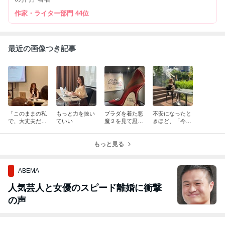
作家・ライター部門 44位
最近の画像つき記事
「このままの私
もっと力を抜い
プラダを着た悪
不安になったと
で、大丈夫だ」
ていい
魔２を見て思っ
きほど、「今」
と心から安心す
たこと♡
に戻ろう
ると世界が変わ
る
もっと見る
ABEMA
人気芸人と女優のスピード離婚に衝撃
の声