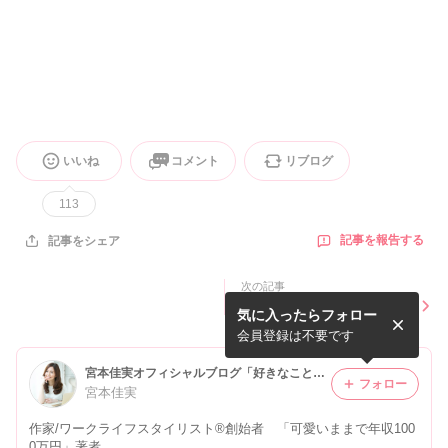
いいね
コメント
リブログ
113
記事を報告する
記事をシェア
次の記事
「このままの私で、大丈夫
気に入ったらフォロー
だ」と心から安心すると世界
が変わる
会員登録は不要です
宮本佳実オフィシャルブログ「好きなことを好きな時に好きな場所で好きなだけ♡」Powered by Ameba
フォロー
宮本佳実
作家/ワークライフスタイリスト®︎創始者 「可愛いままで年収100
0万円」著者