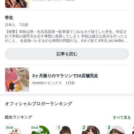
学生
日本人
7日前
【衝撃】和歌山県・生石高原第一駐車場でごみをポイ捨てした学生、特定さ
れて学校が謝罪文を出す事態に発展してしまう 学校は厳正な処分を行ったと
のこと。 全員身バレするのも時間の問題だな。#ポイ捨て #学生 pic.twitter.co
m/hA3uqxrzm0 https://t.co/JTfnG57kay— 爆サイ.com【公式】ツイッター (@
bakusai_x) 2026年6月18日
記事を読む
3ヶ月振りのマラソンで10店舗完走
Amebaトピックス
1日前
オフィシャルブロガーランキング
総合ランキング
すべて見る
1
2
3