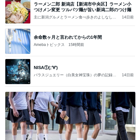
ラーメン二郎 新潟店【新潟市中央区】ラーメン小
つけメン変更 ツルパツ麺が旨い新潟二郎のつけ麺
主に新潟グルメとラーメン食べ歩きのよしなしご
14日前
と
余命数ヶ月と言われてからの1年間
Amebaトピックス
15時間前
NISA①(;'∀')
パラスジュエリー（白美女神宝珠）の夢の記録
14日前
（続編）