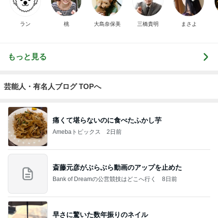
ラン
桃
大島奈保美
三橋貴明
まさよ
もっと見る
芸能人・有名人ブログ TOPへ
痛くて堪らないのに食べたふかし芋
Amebaトピックス
2日前
斎藤元彦がぶらぶら動画のアップを止めた
Bank of Dreamの公営競技はどこへ行く
8日前
早さに驚いた数年振りのネイル