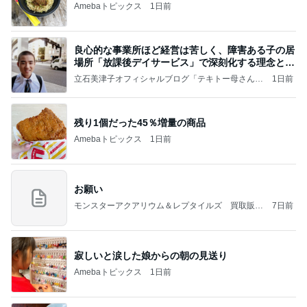
Amebaトピックス
1日前
良心的な事業所ほど経営は苦しく、障害ある子の居
場所「放課後デイサービス」で深刻化する理念と現
実の
立石美津子オフィシャルブログ「テキトー母さんの
1日前
すすめ」Powered by Ameba
残り1個だった45％増量の商品
Amebaトピックス
1日前
お願い
モンスターアクアリウム＆レプタイルズ 買取販売
7日前
情報
寂しいと涙した娘からの朝の見送り
Amebaトピックス
1日前