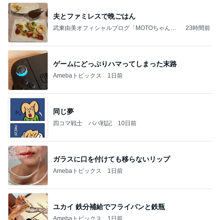
夫とファミレスで晩ごはん
武東由美オフィシャルブログ「MOTOちゃんと
23時間前
のはっぴぃな毎日」Powered by Ameba
ゲームにどっぷりハマってしまった末路
Amebaトピックス
1日前
同じ夢
四コマ戦士 パパ戦記
10日前
ガラスに口を付けても移らないリップ
Amebaトピックス
1日前
ユカイ 鉄分補給でフライパンと鉄瓶
Amebaトピックス
1日前