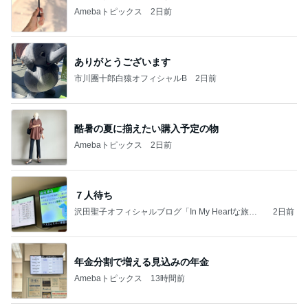
Amebaトピックス
2日前
ありがとうございます
市川團十郎白猿オフィシャルB
2日前
酷暑の夏に揃えたい購入予定の物
Amebaトピックス
2日前
７人待ち
沢田聖子オフィシャルブログ「In My Heartな旅日
2日前
記」by Ameba
年金分割で増える見込みの年金
Amebaトピックス
13時間前