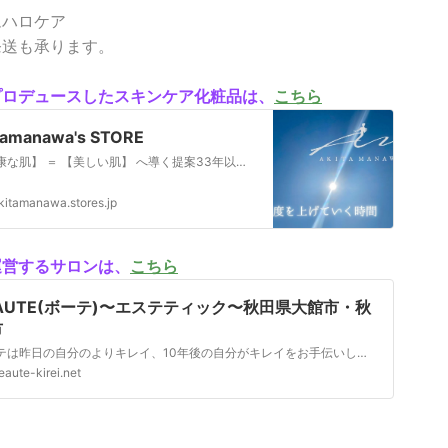
ムハロケア
発送も承ります。
プロデュースしたスキンケア化粧品は、
こちら
tamanawa's STORE
【健康な肌】 ＝ 【美しい肌】 へ導く提案33年以上、約2万人のケアをしてきた現役のエステティシャンがプロデュースした経験値から生まれたチーム化粧品です。試作に３年かかり、構想には６年かけました。チーム商品になるまで待望の約９年で、皆様にお届けできるようになりました。33年間の長きに渡り、様々な肌の悩みを抱えた方々とお会いして、直接、肌に触れ…
kitamanawa.stores.jp
運営するサロンは、
こちら
AUTE(ボーテ)〜エステティック〜秋田県大館市・秋
市
ボーテは昨日の自分のよりキレイ、10年後の自分がキレイをお手伝いします。時間も料金も無理なく通え、入会金制度、契約などの強い営業は行っておりません。どうぞ安心してお越しください
eaute-kirei.net
こ