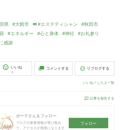
秋田県
#大館市
#エステティシャン
#秋田市
容
#エネルギー
#心と身体
#神社
#お礼参り
に感謝
いいね
コメントする
リブログする
3
いいね！した人一覧
記事を報告する
ボーテ
さんをフォロー
ブログの更新情報が受け取れ
フォロー
て、アクセスが簡単になります