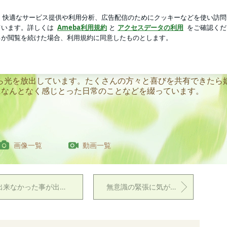
なフロアタイル
芸能人ブログ
人気ブログ
新規登録
テとアキタマナワの代表ブログ
ステサロンのボーテとアキタマナワ
ら光を放出しています。たくさんの方々と喜びを共有できたら
になんとなく感じとった日常のことなどを綴っています。
画像一覧
動画一覧
来なかった事が出来るようになる♪
無意識の緊張に気がつこう♪