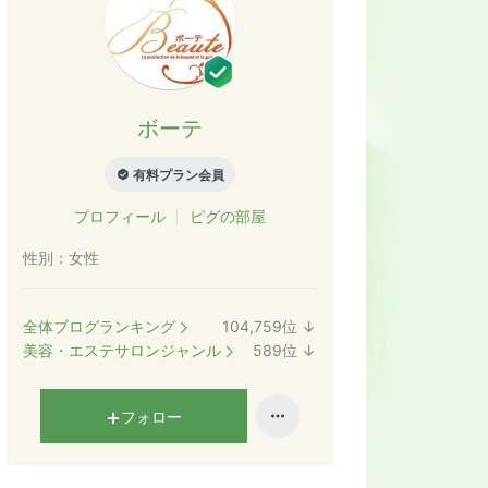
ボーテ
有料プラン会員
プロフィール
ピグの部屋
性別：
女性
全体ブログランキング
104,759
位
↓
ラ
美容・エステサロンジャンル
589
位
↓
ン
ラ
キ
ン
ン
キ
フォロー
グ
ン
下
グ
降
下