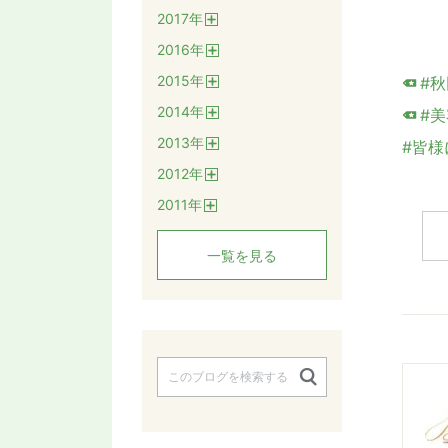
開
2017
年
く
開
2016
年
く
開
2015
年
#
く
開
2014
年
く
#美
開
2013
年
く
#皆様
開
2012
年
く
開
2011
年
く
開
く
一覧を見る