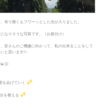
で、有り難くもフワーッとした光が入りました。
りになりそうな写真です。（お裾分け）
も、皆さんのご機嫌に向かって、私の出来ることをして
いと思います!✨
💫😊
度をあげていく
分を整える