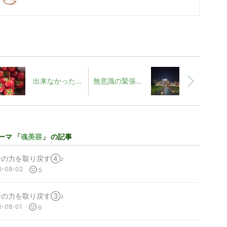
出来なかった事が出来るようになる♪
無意識の緊張に気がつこう♪
ーマ 「
魂美容
」 の記事
分の力を取り戻す④♪
6-08-02
5
分の力を取り戻す③♪
6-08-01
6