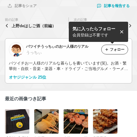
記事を報告する
記事をシェア
前の記事
次の記事
上野deはしご酒（前編）
新宿deはしご酒2022（生バ
気に入ったらフォロー
ンドと唐揚げな夜）
会員登録は不要です
バツイチうっちぃのお一人様のリアル
フォロー
うっちぃ
バツイチお一人様のリアルな暮らしを書いています(笑)。お酒・繁
華街・自炊・音楽・楽器・車・ドライブ・ご当地グルメ・ラーメ
ン・出張・旅行・映画・小説・ゲーム・漫画・アニメの話など。唯
オヤジジャンル 25位
一の自慢は今まで日本全国47都道府県すべてに行ったことがある
こと。
最近の画像つき記事