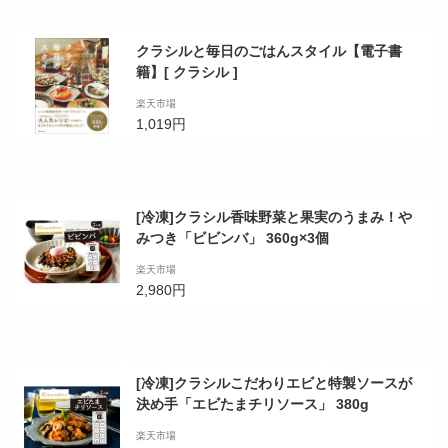
クラシルと毎日のごはんスタイル【電子書
籍】[ クラシル ]
楽天市場
1,019円
[冷凍]クラシル香味野菜と果実のうまみ！や
みつき「ビビンバ」 360g×3個
楽天市場
2,980円
[冷凍]クラシルこだわりエビと特製ソースが
決め手「エビたまチリソース」 380g
楽天市場