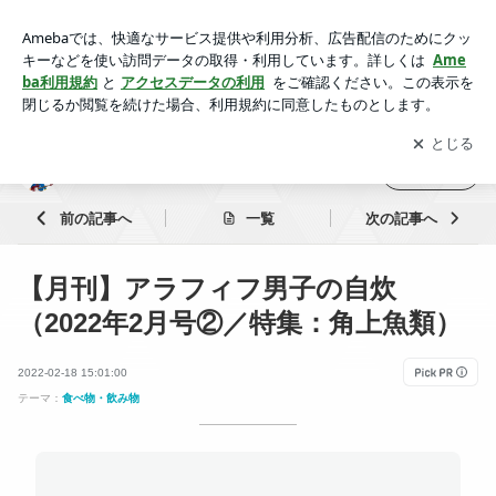
【月刊】アラフィフ男子の自炊（2022年2月号②／特集：角上
魚類） | バツイチうっちぃのお一人様のリアル
アプリをダウンロードして
ブログの更新通知
を受け取りまし
開く
ょう。
バツイチうっちぃのお一人様のリアル
フォロー
前の記事へ
一覧
次の記事へ
【月刊】アラフィフ男子の自炊
（2022年2月号②／特集：角上魚類）
2022-02-18 15:01:00
テーマ：
食べ物・飲み物