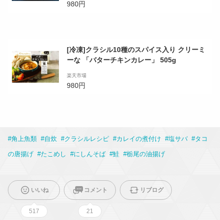
980円
[冷凍]クラシル10種のスパイス入り クリーミ
ーな 「バターチキンカレー」 505g
楽天市場
980円
#
角上魚類
#
自炊
#
クラシルレシピ
#
カレイの煮付け
#
塩サバ
#
タコ
の唐揚げ
#
たこめし
#
にしんそば
#
鮭
#
栃尾の油揚げ
いいね
コメント
リブログ
517
21