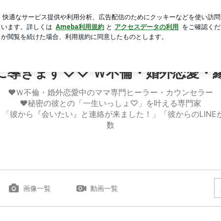
続けた塾通い
芸能人ブログ
人気ブログ
新規登録
ロ
存在に導きます♡♡ Ｗ不倫・婚外恋愛・縁結びヒーラー｜奥寺 
に導きます♡♡ Ｗ不倫・婚外恋愛・縁
❤︎Ｗ不倫・婚外恋愛中のママ専門ヒーラー・カウンセラー
❤︎秘密の彼との「一生いっしょ♡」を叶える専門家
」「彼から『会いたい』と連絡が来ました！」「彼からのLINE
数
画像一覧
動画一覧