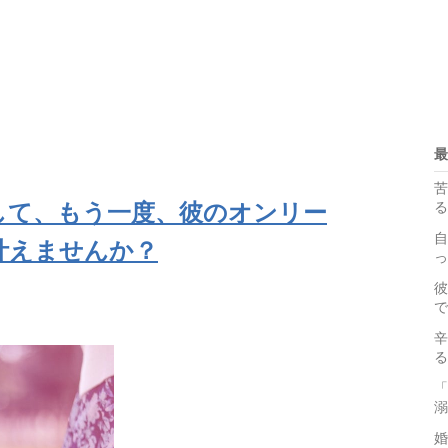
最
苦
して、もう一度、彼のオンリー
る
自
叶えませんか？
っ
彼
で
辛
る
「
溺
婚