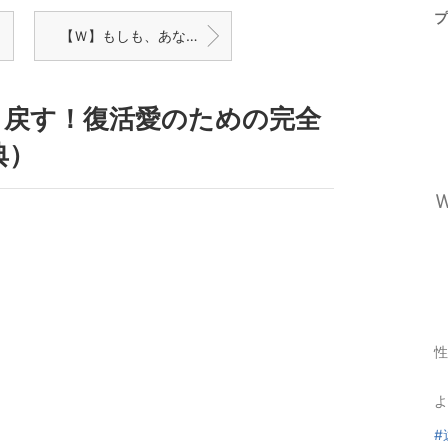
プ
【Ｗ】もしも、あなたが男だったら…「ぶっ壊す女」を選びますか？
り戻す！復活愛のための完全
典）
性
よ
#