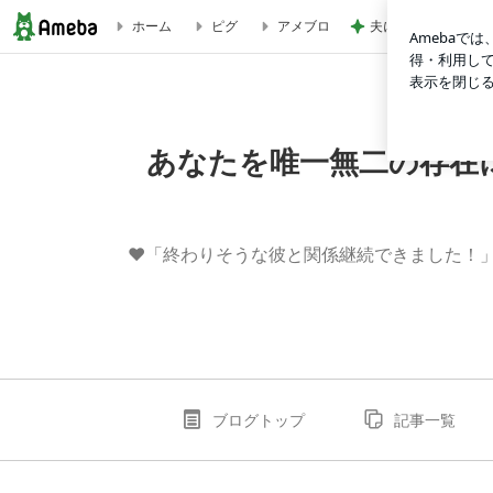
夫に隠れてこっそり
ホーム
ピグ
アメブロ
【無料】復活愛のための完全メソッド | あなたを唯一無二の
あなたを唯一無二の存在
❤︎「終わりそうな彼と関係継続できました！
ブログトップ
記事一覧