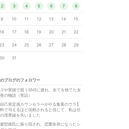
2
3
4
5
6
7
8
9
10
11
12
13
14
15
16
17
18
19
20
21
22
23
24
25
26
27
28
29
30
31
のブログのフォロワー
ズや実績で競うSNSに疲れ、全てを捨てた女
長の物語（実話）
自己肯定感カウンセラーがやる集客のウラ】
料で与えるほど信頼されると信じて、私は仕
の境界線を失いました
避型彼氏に振り回され、恋愛依存になったシ