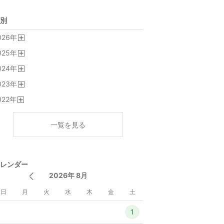
別
026
年
開
025
年
く
開
024
年
く
開
023
年
く
開
022
年
く
開
く
一覧を見る
レンダー
2026年 8月
日
月
火
水
木
金
土
1