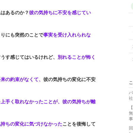
思はあるのか？
彼の気持ちに不安を感じてい
まりにも突然のことで
事実を受け入れられな
すうす感じてはいるけれど、
別れることが怖く
将来の約束がなくて、
彼の気持ちの変化に不安
こ
バ
社
を上手く取れなかったことが、彼の気持ちが離
【
無
事
気持ちの変化に気づけなかった
ことを後悔して
回