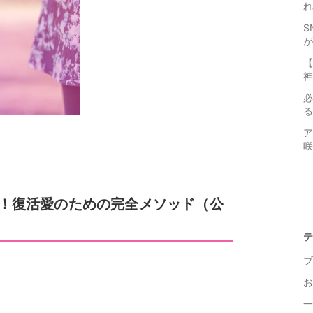
れ
S
が
【
神
必
る
ア
咲
！復活愛のための完全メソッド（公
テ
ブ
お
一