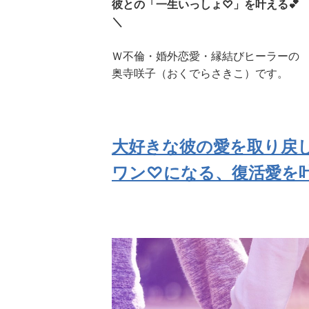
彼との「一生いっしょ♡」を叶える💕
＼
Ｗ不倫・婚外恋愛・縁結びヒーラーの
奥寺咲子（おくでらさきこ）です。
大好きな彼の愛を取り戻
ワン♡になる、復活愛を