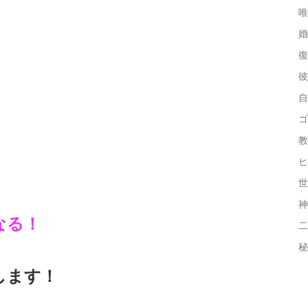
」
唯
婚
復
彼
自
ゴ
教
ヒ
世
神
なる！
二
秘
します！