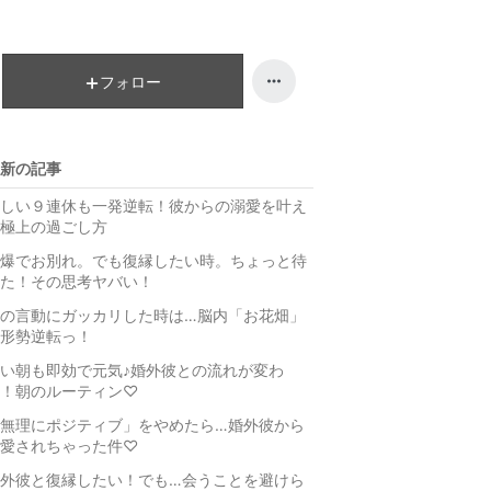
フォロー
新の記事
しい９連休も一発逆転！彼からの溺愛を叶え
極上の過ごし方
爆でお別れ。でも復縁したい時。ちょっと待
た！その思考ヤバい！
の言動にガッカリした時は…脳内「お花畑」
形勢逆転っ！
い朝も即効で元気♪婚外彼との流れが変わ
！朝のルーティン♡
無理にポジティブ」をやめたら…婚外彼から
愛されちゃった件♡
外彼と復縁したい！でも…会うことを避けら