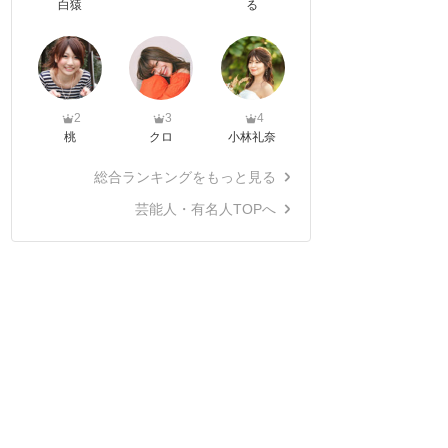
白猿
る
2
3
4
桃
クロ
小林礼奈
総合ランキングをもっと見る
芸能人・有名人TOPへ