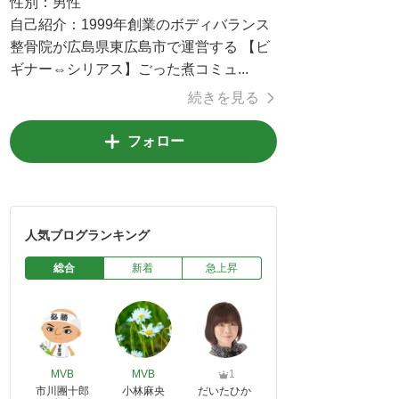
性別：
男性
自己紹介：
1999年創業のボディバランス
整骨院が広島県東広島市で運営する 【ビ
ギナー⇔シリアス】ごった煮コミュ...
続きを見る
フォロー
人気ブログランキング
総合
新着
急上昇
MVB
MVB
1
市川團十郎
小林麻央
だいたひか