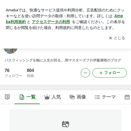
YASUBLOG!
アプリをダウンロードして
ブログの更新通知
を受け取りまし
開く
ょう。
YASUBLOG!
バスフィッシングを軸に人生が回る、JBマスターズプロ伊藤康晴のブログ
76
804
フォロー
フォロワー
投稿
一覧
人気
画像
テーマ