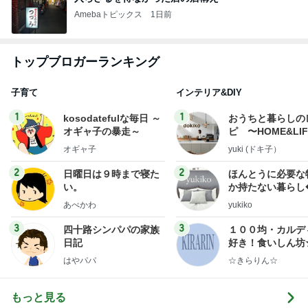
Amebaトピックス
1日前
トップブロガーランキング
子育て
インテリア&DIY
1
1
kosodatefulな毎日 ～
おうちと暮らしの
オギャ子の暴走～
ピ 〜HOME&LI
オギャ子
yuki (ドキ子）
2
2
日曜日は９時まで寝た
ほんとうに必要な
い。
か持たない暮らし
ep Life Simple
あべかわ
yukiko
ンテリアのきろく
3
3
四十路シンパパの家族
１００均・カルデ
日記
好き！食いしん坊
らりん☆のブログ
はやパパ
☆きらりん☆
もっと見る