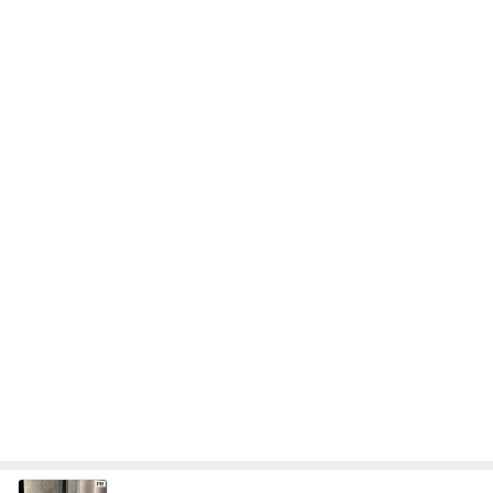
次世代掃除機がやってきた！！
Amebaトピックス
18時間前
クタクタで帰りに寄ったほっともっと
Amebaトピックス
1日前
お寿司屋さんでの10人での食事会
Amebaトピックス
2日前
涼しい朝に行った満開のひまわり畑
Amebaトピックス
1日前