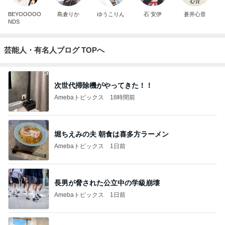
BEYOOOOO
島倉りか
ゆうこりん
石 安伊
蒼井心音
NDS
芸能人・有名人ブログ TOPへ
次世代掃除機がやってきた！！
Amebaトピックス
18時間前
堀ちえみの夫 朝食は喜多方ラーメン
Amebaトピックス
1日前
長男が脅された公立中の学級崩壊
Amebaトピックス
1日前