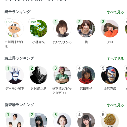
総合ランキング
すべて見る
1
2
3
市川團十郎白
小林麻央
だいたひかる
桃
クロ
猿
急上昇ランキング
すべて見る
1
2
3
4
5
デーモン閣下
片岡愛之助
林下清志(ビッ
沢田聖子
金沢克彦
グダディ)
新登場ランキング
すべて見る
1
2
3
4
5