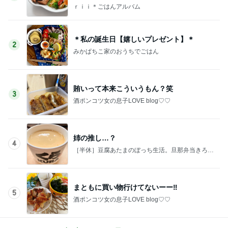
ｒｉｉ＊ごはんアルバム
＊私の誕生日【嬉しいプレゼント】＊
2
みかぱちこ家のおうちでごはん
賄いって本来こういうもん？笑
3
酒ポンコツ女の息子LOVE blog♡♡
姉の推し…？
4
［半休］豆腐あたまのぼっち生活。旦那弁当きろく
はお休み中
まともに買い物行けてないーー‼︎
5
酒ポンコツ女の息子LOVE blog♡♡