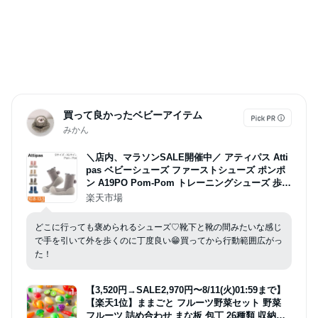
買って良かったベビーアイテム
みかん
＼店内、マラソンSALE開催中／ アティパス Atti
pas ベビーシューズ ファーストシューズ ポンポ
ン A19PO Pom-Pom トレーニングシューズ 歩育
シューズ 赤ちゃん 靴 ベビー
楽天市場
どこに行っても褒められるシューズ♡靴下と靴の間みたいな感じ
で手を引いて外を歩くのに丁度良い😁買ってから行動範囲広がっ
た！
【3,520円→SALE2,970円〜8/11(火)01:59まで】
【楽天1位】ままごと フルーツ野菜セット 野菜
フルーツ 詰め合わせ まな板 包丁 26種類 収納バ