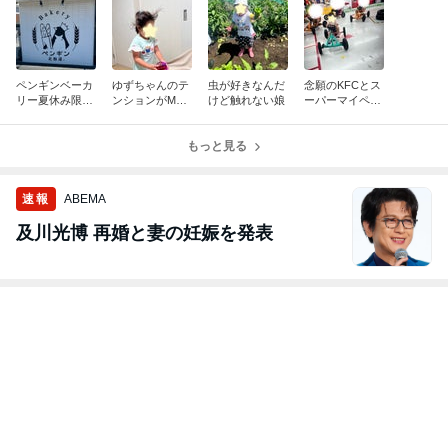
ペンギンベーカ
ゆずちゃんのテ
虫が好きなんだ
念願のKFCとス
リー夏休み限定
ンションがMAX
けど触れない娘
ーパーマイペー
パン
上がったおもち
ス
ゃ
もっと見る
速報
ABEMA
及川光博 再婚と妻の妊娠を発表