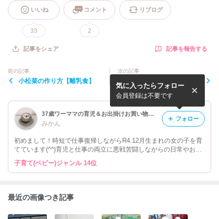
いいね
コメント
リブログ
33
2
記事を報告する
記事をシェア
前の記事
次の記事
小松菜の作り方【離乳食】
《9m23d》ちょっと目を離
気に入ったらフォロー
した隙に
会員登録は不要です
37歳ワーママの育児＆お出掛けお買い物ブログ
フォロー
みかん
初めまして！時短で仕事復帰しながらR4.12月生まれの女の子を育
てています(^^)育児と仕事の両立に悪戦苦闘しながらの日常やお出
掛け記録やお買い物記録を公開してます！気軽にフォローいいね、
子育て(ベビー)ジャンル 14位
コメントお待ちしてます⭐︎
最近の画像つき記事