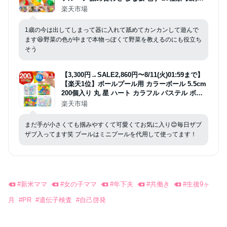
ッグ付き おままごと ままごとセット 切れる ナイ
楽天市場
フ ほうちょう おもちゃ 知育玩具 インテリア ★
[送料無料]
1歳の今は出してしまって器に入れて舐めてカンカンして遊んで
ます😆野菜の色が中まで本物っぽくて野菜を教えるのにも役立ち
そう
【3,300円→SALE2,860円〜8/11(火)01:59まで】
【楽天1位】ボールプール用 カラーボール 5.5cm
200個入り 丸 星 ハート カラフル パステル ボー
ルプール おもちゃ ボール 玩具 ボールハウス 水
楽天市場
遊び プール ボウル プ-ル オモチャ ボ-ル ソ ★[送
料無料]
まだ手が小さくても掴みやすくて可愛くてお気に入り😊毎日ザブ
ザブ入ってます笑 プールはミニプールを代用して使ってます！
#
新米ママ
#
女の子ママ
#
年下夫
#
共働き
#
生後9ヶ
月
#
PR
#
遺伝子検査
#
自己啓発