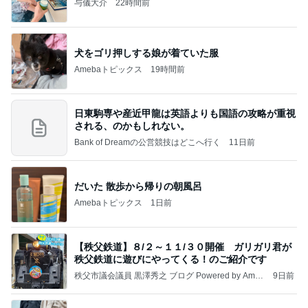
与儀大介
22時間前
犬をゴリ押しする娘が着ていた服
Amebaトピックス
19時間前
日東駒専や産近甲龍は英語よりも国語の攻略が重視
される、のかもしれない。
Bank of Dreamの公営競技はどこへ行く
11日前
だいた 散歩から帰りの朝風呂
Amebaトピックス
1日前
【秩父鉄道】８/２～１１/３０開催 ガリガリ君が
秩父鉄道に遊びにやってくる！のご紹介です
秩父市議会議員 黒澤秀之 ブログ Powered by Ameb
9日前
a