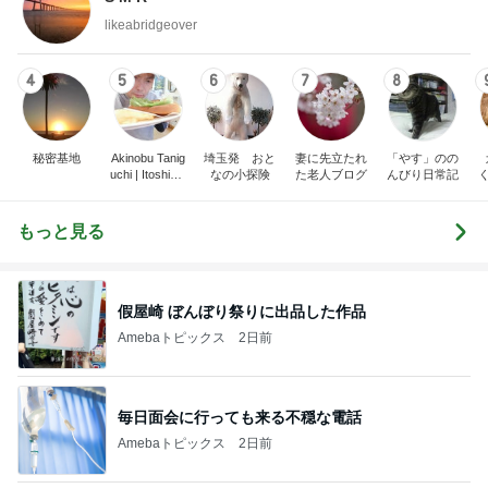
likeabridgeover
4
5
6
7
8
秘密基地
Akinobu Tanig
埼玉発 おと
妻に先立たれ
「やす」のの
uchi | Itoshima
なの小探険
た老人ブログ
んびり日常記
Landscape Ph
otographer
もっと見る
假屋崎 ぼんぼり祭りに出品した作品
Amebaトピックス
2日前
毎日面会に行っても来る不穏な電話
Amebaトピックス
2日前