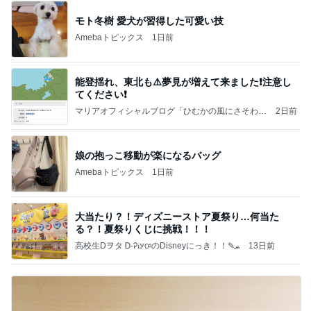
モト冬樹 愛犬が習得した可愛い技
Amebaトピックス
1日前
能登揺れ、東北も⚠️夢見が増えて来ました❗️注意し
てください❗️
マリアオフィシャルブログ「ひむかの風にさそわれ
2日前
て」Powered by Ameba
娘の抱っこ移動が楽になるバッグ
Amebaトピックス
1日前
大当たり？！ディズニーストア夏祭り…何当た
る？！夏祭りくじに挑戦！！！
高校生Dヲタ Ꭰ-ᎮꭵꭹꭴのDisneyにっき！！✎ܚ
13日前