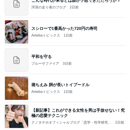
こんな時代が来るとは誰が予想できただろうか？
浮浪の走り者のブログ
2日前
スシローで1番高かった720円の寿司
Amebaトピックス
1日前
平和を守る
ブルーサファイア
3日前
堀ちえみ 胴が長いトイプードル
Amebaトピックス
1日前
【新記事】これができる女性を男は手放せない！究
極の恋愛テクニック
クノタチホオフィシャルブログ「恋学・性学研究
2日前
室」Powered by Ameba