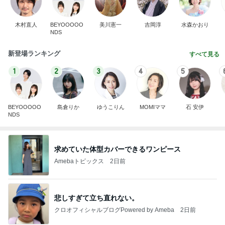
木村直人
BEYOOOOO
美川憲一
吉岡淳
水森かおり
NDS
新登場ランキング
すべて見る
1
2
3
4
5
BEYOOOOO
島倉りか
ゆうこりん
MOMIママ
石 安伊
NDS
求めていた体型カバーできるワンピース
Amebaトピックス
2日前
悲しすぎて立ち直れない。
クロオフィシャルブログPowered by Ameba
2日前