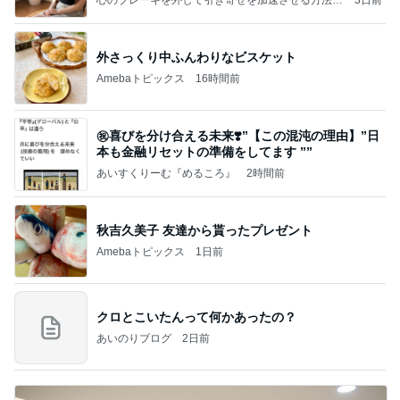
引き寄せ研究所
外さっくり中ふんわりなビスケット
Amebaトピックス
16時間前
㊗️喜びを分け合える未来❣️”【この混沌の理由】”⽇
本も⾦融リセットの準備をしてます ””
あいすくりーむ『めるころ』
2時間前
秋吉久美子 友達から貰ったプレゼント
Amebaトピックス
1日前
クロとこいたんって何かあったの？
あいのりブログ
2日前