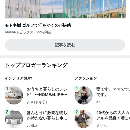
モト冬樹 ゴルフで汗をかくのが快感
Amebaトピックス
22時間前
記事を読む
トップブロガーランキング
インテリア&DIY
ファッション
1
1
おうちと暮らしのレシ
妻です。ママです
ピ 〜HOME&LIFE〜
です。
yuki (ドキ子）
eri.
2
2
ほんとうに必要な物し
40代からの大人
か持たない暮らし◆Ke
アルを品良く着こ
ep Life Simple◆〜イ
ファッションブロ
yukiko
えりん
ンテリアのきろく〜