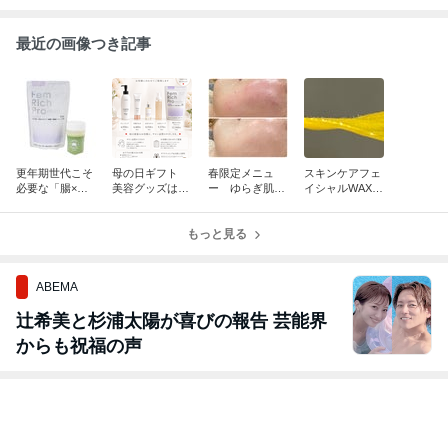
最近の画像つき記事
更年期世代こそ
母の日ギフト
春限定メニュ
スキンケアフェ
必要な「腸×フ
美容グッズは喜
ー ゆらぎ肌フ
イシャルWAX＋
ェムケア」とい
ばれる！
ェイシャル
HARI
う選択 〜腸活も
できるプロテイ
もっと見る
ンという新習
慣〜
ABEMA
辻希美と杉浦太陽が喜びの報告 芸能界
からも祝福の声