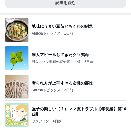
記事を読む
地味にうまい豆苗とちくわの副菜
Amebaトピックス
1日前
病人アピールしてきたクソ義母
田舎のクソ義母vs都会育ちの嫁
2日前
奢られ方が上手すぎる女性の裏技
Amebaトピックス
2日前
強子の楽しい（？）ママ友トラブル【年長編】第10
1話
ウメブログ
4日前