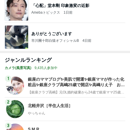
「心配」堂本剛 印象激変の近影
Amebaトピックス
1日前
ありがとうございます
市川團十郎白猿オフィシャルB
4日前
ジャンルランキング
カメラ(風景写真)
9,435人参加中
1
銀座のママブログ✨美肌で開運✨銀座ママが作った化
粧品✨銀座クラブ高嶋25歳で開店✨高嶋りえ子 お着
物でエルメス バーキン コーデ
【銀座クラブ高嶋】元OL婚約破棄から24歳で銀座ママ25歳でオーナーママ銀座 美肌で開運♡パワースポット巡り高嶋りえ子ブログ
2
北軽井沢［半住人生活］
やっちゃん
3
S M R