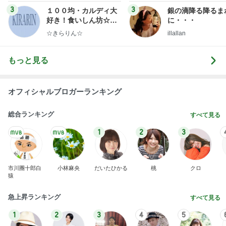
3
3
１００均・カルディ大
銀の滴降る降るま
好き！食いしん坊☆き
に・・・
らりん☆のブログ
☆きらりん☆
illallan
もっと見る
オフィシャルブロガーランキング
総合ランキング
すべて見る
1
2
3
市川團十郎白
小林麻央
だいたひかる
桃
クロ
猿
急上昇ランキング
すべて見る
1
2
3
4
5