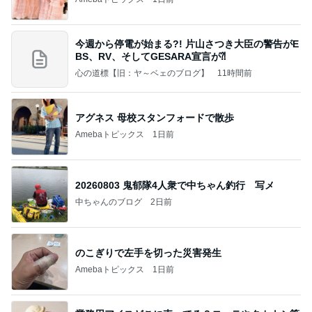
今週から停電が始まる?! 片山さつき大臣の警告がE
BS、RV、そしてGESARA宣言が⁈
心の道標【旧：ヤ～ベェのブログ】
11時間前
アグネス 母校スタンフォードで散歩
Amebaトピックス
1日前
20260803 鬼郁隊4人衆で中ちゃん釣行 写メ
中ちゃんのブログ
2日前
のこぎりで左手を切った災害発生
Amebaトピックス
1日前