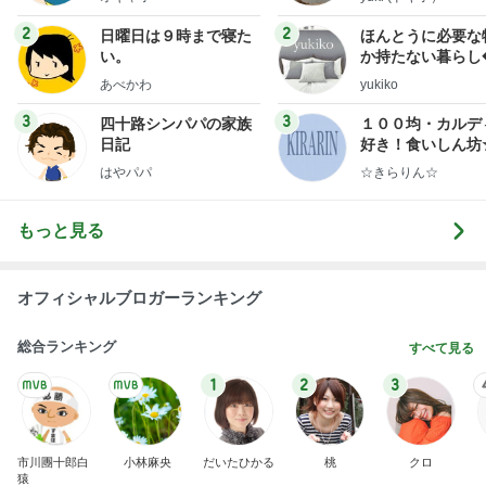
2
2
日曜日は９時まで寝た
ほんとうに必要な
い。
か持たない暮らし
ep Life Simple
あべかわ
yukiko
ンテリアのきろく
3
3
四十路シンパパの家族
１００均・カルデ
日記
好き！食いしん坊
らりん☆のブログ
はやパパ
☆きらりん☆
もっと見る
オフィシャルブロガーランキング
総合ランキング
すべて見る
1
2
3
市川團十郎白
小林麻央
だいたひかる
桃
クロ
猿