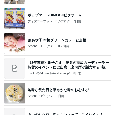
ポップマートDIMOO×ピクサー☆
ディズニーファン Dのブログ
7日前
藤あや子 本格グリーンカレーと唐揚
Amebaトピックス
10時間前
《3年連続》瑶子さま 懇意の高級カーディーラー
協賛のイベントにご出席…宮内庁が懸念する“熱心
すぎ
hirokoの✿Love＆Awakening✿
8日前
地味な見た目と華やかな味のおむすび
Amebaトピックス
1日前
あいのりクロ 図々しい人って、こういう人？