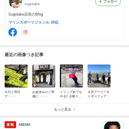
フォロー
sugotake
Sugotake店長のBlog
マリンスポーツジャンル 20位
最近の画像つき記事
今日と明日
お盆休みのご準
トリップ前でも
８月アーリーオ
で・・・
備に・・・
やる‼️ 火曜スケ
ーダーフェアー
トレレッス
のお知らせで
ン・・・
す・・・
もっと見る
速報
ABEMA