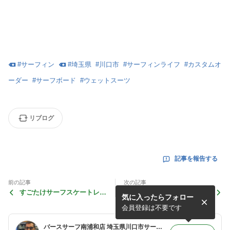
#
サーフィン
#
埼玉県
#
川口市
#
サーフィンライフ
#
カスタムオ
ーダー
#
サーフボード
#
ウェットスーツ
リブログ
記事を報告する
前の記事
次の記事
すごたけサーフスケートレッ
そうとうなコンディションで
気に入ったらフォロー
スンDay・・・
したが・・・汗
会員登録は不要です
バースサーフ南浦和店 埼玉県川口市サーフショップ