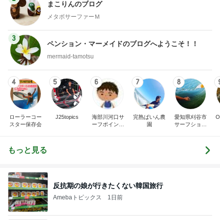
まこりんのブログ
メタボサーファーＭ
3
ペンション・マーメイドのブログへようこそ！！
mermaid-tamotsu
4
5
6
7
8
ローラーコー
J25topics
海部川河口サ
完熟ぱいん農
愛知県刈谷市
O
スター保存会
ーフポイント
園
サーフショッ
＆近辺のポイ
プ｢ノーレッジ
ント、その他
ボードチョイ
モロモロ
ス｣菊地”SHI
もっと見る
N”信次
反抗期の娘が行きたくない韓国旅行
Amebaトピックス
1日前