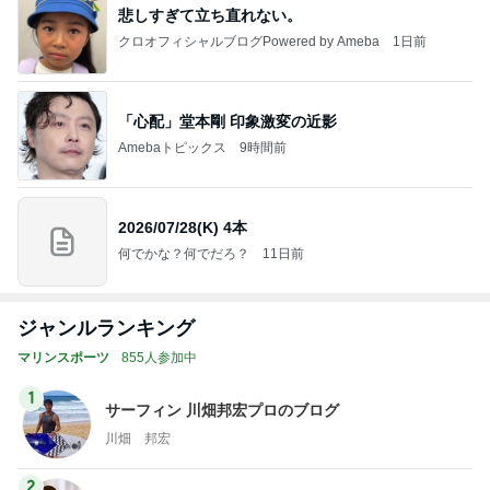
悲しすぎて立ち直れない。
クロオフィシャルブログPowered by Ameba
1日前
「心配」堂本剛 印象激変の近影
Amebaトピックス
9時間前
2026/07/28(K) 4本
何でかな？何でだろ？
11日前
ジャンルランキング
マリンスポーツ
855人参加中
1
サーフィン 川畑邦宏プロのブログ
川畑 邦宏
2