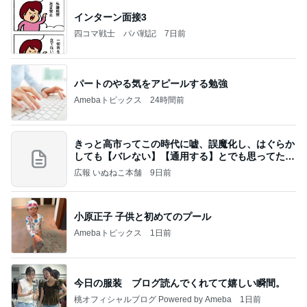
インターン面接3
四コマ戦士 パパ戦記
7日前
パートのやる気をアピールする勉強
Amebaトピックス
24時間前
きっと高市ってこの時代に嘘、誤魔化し、はぐらか
しても【バレない】【通用する】とでも思ってたん
だろ
広報 いぬねこ本舗
9日前
小原正子 子供と初めてのプール
Amebaトピックス
1日前
今日の服装 ブログ読んでくれてて嬉しい瞬間。
桃オフィシャルブログ Powered by Ameba
1日前