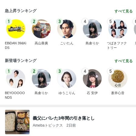
急上昇ランキング
すべて見る
1
2
3
4
5
EBiDAN 39&Ki
高山善廣
こいたん
島倉りか
つばきファク
DS
トリー
新登場ランキング
すべて見る
1
2
3
4
5
BEYOOOOO
島倉りか
ゆうこりん
石 安伊
蒼井心音
NDS
義父にバレた3年間の引き落とし
Amebaトピックス
2日前