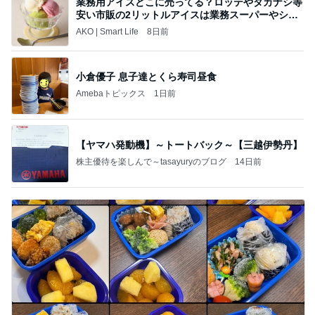
業務用アイスどこに売ってる？ロッテやタカナシ等
安い市販の2リットルアイスは業務スーパーやシャ
トレ
AKO | Smart Life
8日前
小倉優子 息子達とくら寿司昼食
Amebaトピックス
1日前
【ヤマハ発動機】～トートバック～【三越伊勢丹】
株主優待を楽しんで～tasayuryのブログ
14日前