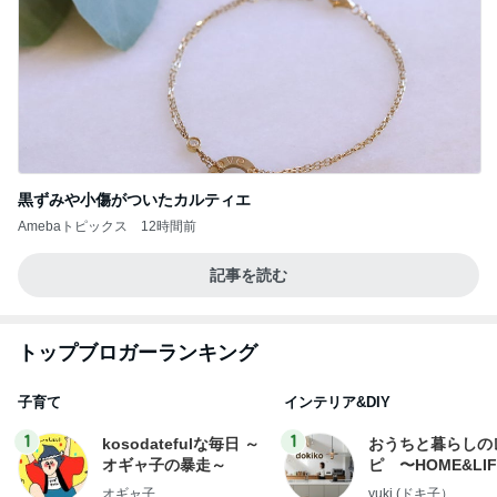
黒ずみや小傷がついたカルティエ
Amebaトピックス
12時間前
記事を読む
トップブロガーランキング
子育て
インテリア&DIY
1
1
kosodatefulな毎日 ～
おうちと暮らしの
オギャ子の暴走～
ピ 〜HOME&LI
オギャ子
yuki (ドキ子）