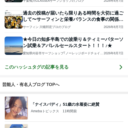
千葉鴨川GLASSEAサーフショップのブログ
2026年8月7日
過去の投稿が届いたら限りある時間を大切に過ご
して〜サーフィンと栄養バランスの食事の関係が
大切〜♪
サーフィン 川畑邦宏プロのブログ
2026年8月7日
★今日の知多半島での波乗り＆ティミーパターソ
ン試乗＆アパレルセールスタート！！！♪★
愛知県刈谷市サーフショップ｢ノーレッジボードチョイ
2026年8月7日
ス｣菊地”SHIN”信次
このハッシュタグの記事を見る
芸能人・有名人ブログ TOPへ
「ナイスバディ」51歳の水着姿に絶賛
Amebaトピックス
11時間前