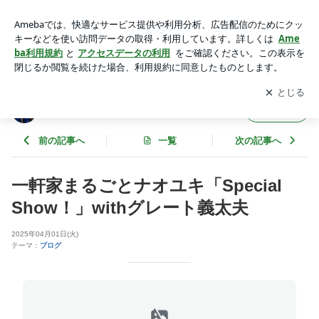
一軒家まるごとナオユキ「Special Show！」withグレート義太
夫 | ギャラリービブリオ店番日記 ～蕃茄庵日録～
アプリをダウンロードして
ブログの更新通知
を受け取りまし
開く
ょう。
ギャラリービブリオ店番日記 ～蕃茄庵日録
フォロー
～
前の記事へ
一覧
次の記事へ
一軒家まるごとナオユキ「Special
Show！」withグレート義太夫
2025年04月01日(火)
テーマ：
ブログ