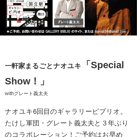
「Special
一軒家まるごとナオユキ
Show！」
withグレート義太夫
ナオユキ6回目のギャラリービブリオ。
たけし軍団・グレート義太夫と３年ぶり
のコラボレーション！
ご予約はお早め