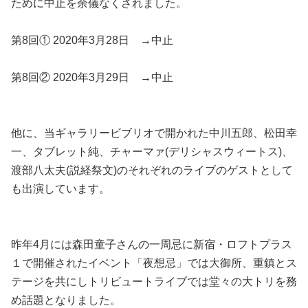
ために中止を余儀なくされました。
第8回① 2020年3月28日 →中止
第8回② 2020年3月29日 →中止
他に、当ギャラリービブリオで開かれた中川五郎、松田幸
一、タブレット純、チャーマァ(デリシャスウィートス)、
渡部八太夫(説経祭文)のそれぞれのライブのゲストとして
も出演しています。
昨年4月には森田童子さんの一周忌に新宿・ロフトプラス
１で開催されたイベント「夜想忌」では大御所、重鎮とス
テージを共にしトリビュートライブでは堂々の大トリを務
め話題となりました。