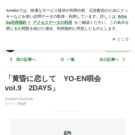
「黄昏に恋して YO-EN唄会 vol.9 2DAYS」 | ギャラリー
ビブリオ店番日記 ～蕃茄庵日録～
アプリをダウンロードして
ブログの更新通知
を受け取りまし
開く
ょう。
ギャラリービブリオ店番日記 ～蕃茄庵日録
フォロー
～
前の記事へ
一覧
次の記事へ
「黄昏に恋して YO-EN唄会
vol.9 2DAYS」
2020年07月02日(木)
テーマ：
ブログ