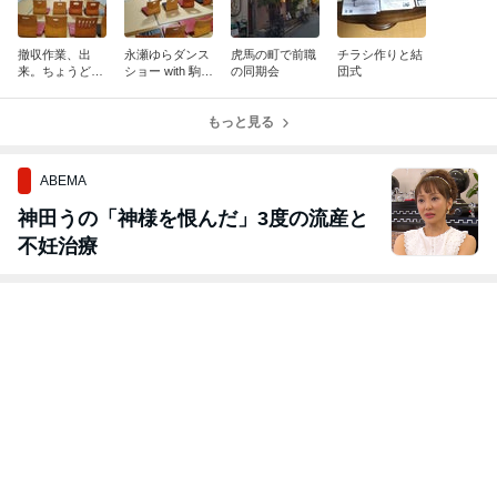
撤収作業、出
永瀬ゆらダンス
虎馬の町で前職
チラシ作りと結
来。ちょうど時
ショー with 駒沢
の同期会
団式
間となりまし
裕城＆末森英
た。
機、無事終了
もっと見る
ABEMA
神田うの「神様を恨んだ」3度の流産と
不妊治療