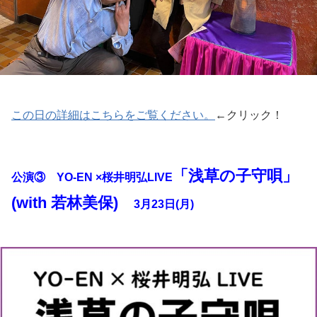
この日の詳細はこちらをご覧ください。
←クリック！
「浅草の子守唄」
公演③ YO-EN ×桜井明弘LIVE
(with 若林美保)
3月23日(月)