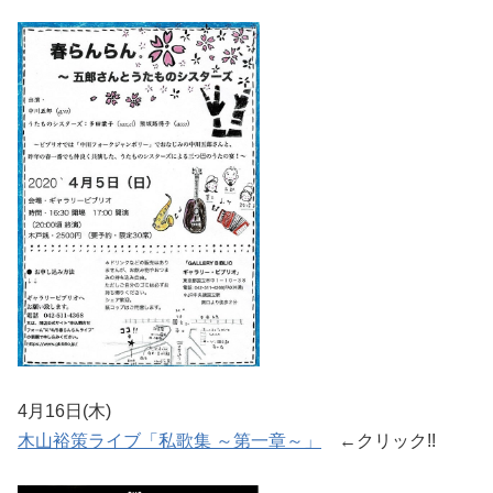
4月16日(木)
木山裕策ライブ「私歌集 ～第一章～」
←クリック!!