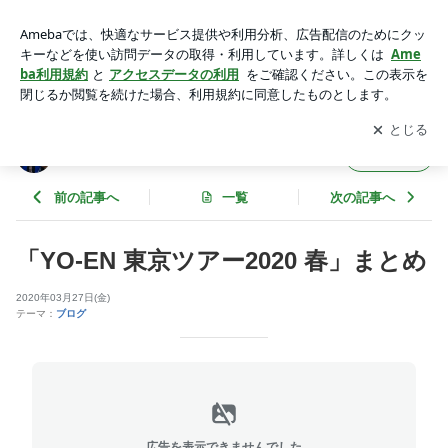
「YO-EN 東京ツアー2020 春」まとめ | ギャラリービブリオ店
番日記 ～蕃茄庵日録～
アプリをダウンロードして
ブログの更新通知
を受け取りまし
開く
ょう。
ギャラリービブリオ店番日記 ～蕃茄庵日録
フォロー
～
前の記事へ
一覧
次の記事へ
「YO-EN 東京ツアー2020 春」まとめ
2020年03月27日(金)
テーマ：
ブログ
広告を表示できませんでした