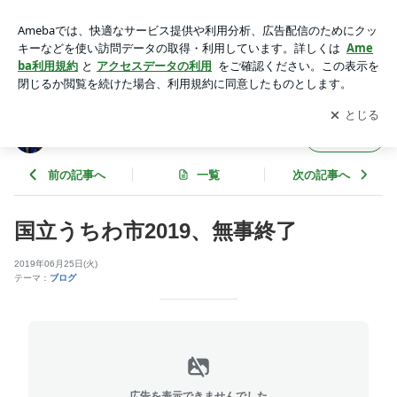
国立うちわ市2019、無事終了 | ギャラリービブリオ店番日記
～蕃茄庵日録～
アプリをダウンロードして
ブログの更新通知
を受け取りまし
開く
ょう。
ギャラリービブリオ店番日記 ～蕃茄庵日録
フォロー
～
前の記事へ
一覧
次の記事へ
国立うちわ市2019、無事終了
2019年06月25日(火)
テーマ：
ブログ
広告を表示できませんでした