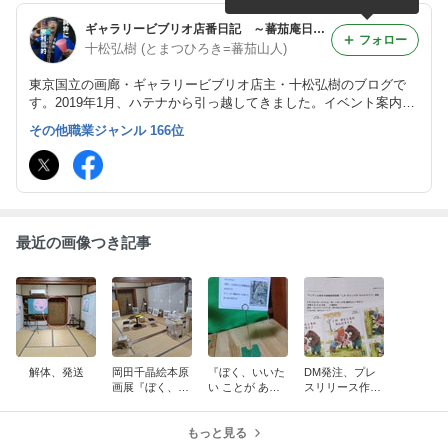
ギャラリービブリオ店番日記 ～蕃茄庵日録～
フォロー
十松弘樹 (とまつひろき=蕃茄山人)
東京国立の画廊・ギャラリービブリオ店主・十松弘樹のブログで
す。2019年1月、ハテナから引っ越してきました。イベント案内や
日々の暮らしのことなどをゆるゆると。
その他職業ジャンル 166位
最近の画像つき記事
解体、発送
岡田千晶絵本原
『ぼく、いいた
DM発注、プレ
画展『ぼく、い
い ことが ある
スリリース作製
いたい ことが
の』はいよいよ
発信
あるの』、無事
明日まで。岡田
終了しました。
もっと見る
千晶さんは11時
～17時、在廊で