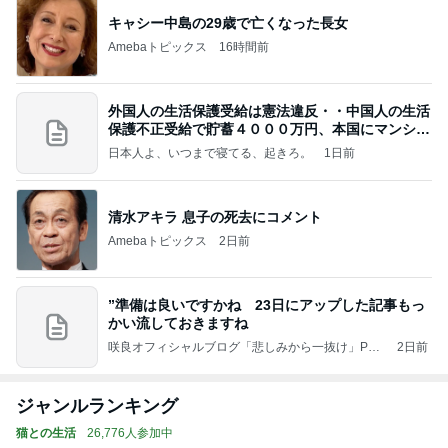
キャシー中島の29歳で亡くなった長女
Amebaトピックス
16時間前
外国人の生活保護受給は憲法違反・・中国人の生活
保護不正受給で貯蓄４０００万円、本国にマンショ
ンを
日本人よ、いつまで寝てる、起きろ。
1日前
清水アキラ 息子の死去にコメント
Amebaトピックス
2日前
”準備は良いですかね 23日にアップした記事もっ
かい流しておきますね
咲良オフィシャルブログ「悲しみから一抜け」Pow
2日前
ered by Ameba
ジャンルランキング
猫との生活
26,776人参加中