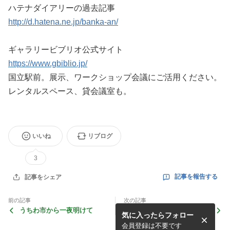
ハテナダイアリーの過去記事
http://d.hatena.ne.jp/banka-an/
ギャラリービブリオ公式サイト
https://www.gbiblio.jp/
国立駅前。展示、ワークショップ会議にご活用ください。
レンタルスペース、貸会議室も。
いいね
リブログ
3
記事を報告する
記事をシェア
前の記事
次の記事
うちわ市から一夜明けて
【業務連絡②】うちわ市の最
気に入ったらフォロー
終日に関して。
会員登録は不要です