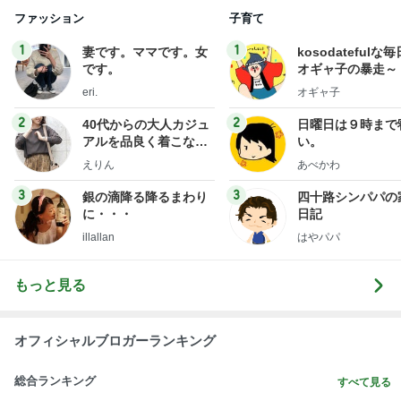
ファッション
子育て
1
1
妻です。ママです。女
kosodatefulな毎
です。
オギャ子の暴走～
eri.
オギャ子
2
2
40代からの大人カジュ
日曜日は９時まで
アルを品良く着こなす
い。
ファッションブログ
えりん
あべかわ
3
3
銀の滴降る降るまわり
四十路シンパパの
に・・・
日記
illallan
はやパパ
もっと見る
オフィシャルブロガーランキング
総合ランキング
すべて見る