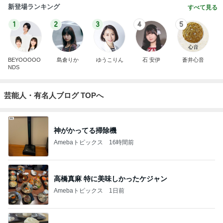
新登場ランキング
すべて見る
1
2
3
4
5
BEYOOOOO
島倉りか
ゆうこりん
石 安伊
蒼井心音
NDS
芸能人・有名人ブログ TOPへ
神がかってる掃除機
Amebaトピックス
16時間前
高橋真麻 特に美味しかったケジャン
Amebaトピックス
1日前