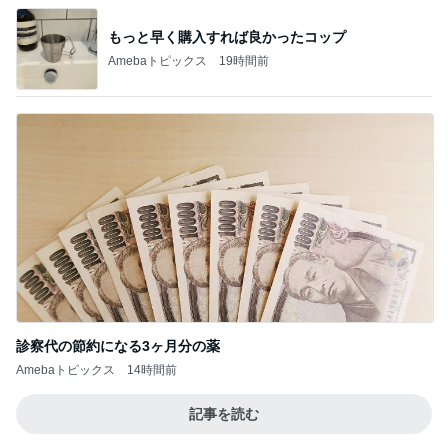
豪華すぎる付録ムック本10選
Amebaトピックス
1日前
本気で悩んでいるウィッシュリスト
Amebaトピックス
2日前
お気に入りすぎて3色目も購入
Amebaトピックス
23時間前
京都観光で立ち寄りたい和スイーツ
Amebaトピックス
17時間前