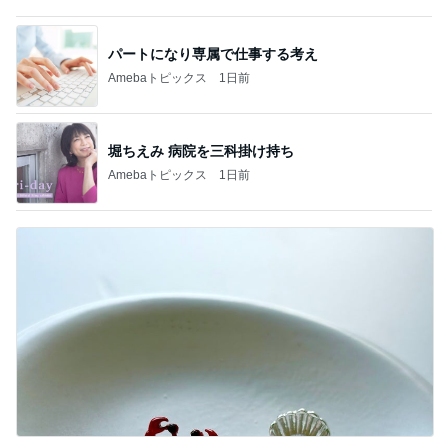
記事を読む
お出かけ中の車窓から撮った空
Amebaトピックス
1日前
モト冬樹 帰宅後の愛犬たちの様子
Amebaトピックス
1日前
解雇され謝罪なくヘラヘラな上司
Amebaトピックス
13時間前
田中健 嬉しい島津亜矢の活躍
Amebaトピックス
2日前