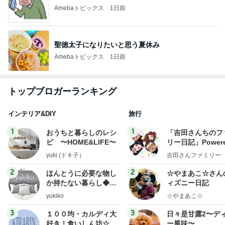
Amebaトピックス
1日前
聖徳太子になりたいと思う夏休み
Amebaトピックス
1日前
トップブロガーランキング
インテリア&DIY
旅行
1
1
おうちと暮らしのレシ
「吉田さんちのフ
ピ 〜HOME&LIFE〜
リー日記」Powere
y Ameba 吉田さ
yuki (ドキ子）
吉田さんファミリー
ミリーオフィシャ
ログ
2
2
ほんとうに必要な物し
☆やまあこ☆さん
か持たない暮らし◆Ke
ィズニー日記
ep Life Simple◆〜イ
yukiko
☆やまあこ☆
ンテリアのきろく〜
3
3
１００均・カルディ大
日々是甘露2〜デ
好き！食いしん坊☆き
ー風味〜