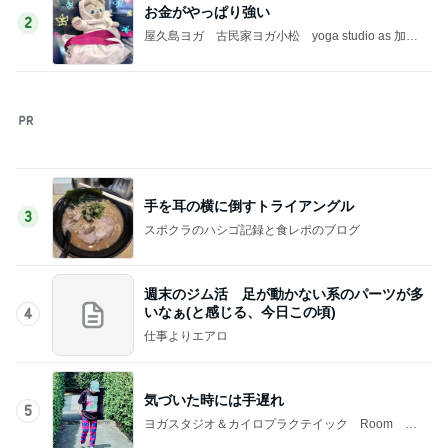
気づいた時には手遅れ
5
ヨガスタジオ＆カイロプラクテイック Room Ｍ
ＡＧＡＺＩＮＥ
このジャンルの記事をもっと見る
神がかってる掃除機
Amebaトピックス
16時間前
隣はゆずれない猫の可愛いお顔
Amebaトピックス
11時間前
子どもも大好き10分で完成のチャーハン
Amebaトピックス
1日前