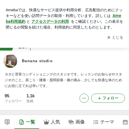
Banana studio
アプリをダウンロードして
ブログの更新通知
を受け取りまし
開く
ょう。
ranking
ヨガ・フィットネスジャンル
237
Banana studio
ヨガと背骨コンディショニングのスタジオです。レッスンのお知らせやスタ
ジオのこと。肩こり・腰痛・股関節痛・膝の痛み…少しでも快適な体のため
にお役に立てれば幸いです。
95
1.1k
フォロー
フォロワー
投稿
一覧
人気
画像
テーマ