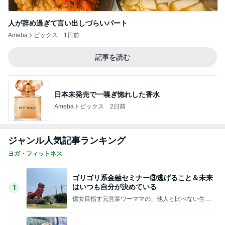
ヨガ・フィットネス
ゴリゴリ系金融セミナー③逃げること＆未来
はいつも自分が決めている
1
億女目指す元営業ワーママの、他人と比べない生き
方
お金がやっぱり強い
2
屋久島ヨガ 古民家ヨガ小松 yoga studio as 加賀
大聖寺
手を耳の横に倒すトライアングル
3
スポクラのハシゴ記録と食レポのブログ
週末のジム活 足が動かない系のパーツが多
いなぁ(と感じる、今日この頃)
4
仕事よりエアロ