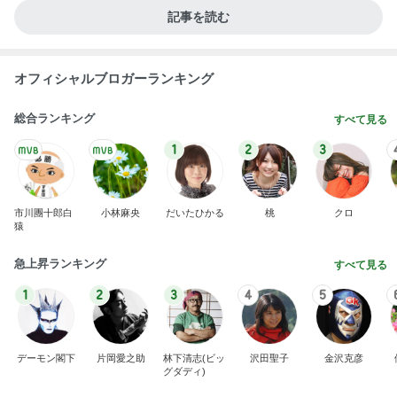
記事を読む
オフィシャルブロガーランキング
総合ランキング
すべて見る
1
2
3
市川團十郎白
小林麻央
だいたひかる
桃
クロ
猿
急上昇ランキング
すべて見る
1
2
3
4
5
デーモン閣下
片岡愛之助
林下清志(ビッ
沢田聖子
金沢克彦
グダディ)