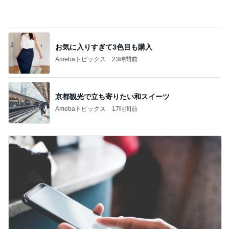
わけわからないくらいお得なセット
Amebaトピックス
1日前
記事を読む
義父にバレた3年間の引き落とし
Amebaトピックス
11時間前
トマトを使った旨みたっぷりレシピ4選
Amebaトピックス
1日前
だいた 切なくなった母への思い
Amebaトピックス
2日前