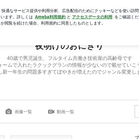
くなる可愛い食玩
芸能人ブログ
人気ブログ
新規登録
にぎり
夜明けのおにぎり
40歳で男児誕生、フルタイム共働き技術屋の高齢母です
ォームで入れたラクックグランの情報が少ないので載せていこ
し新一年生の問題多すぎてぼやきが増えたのでジャンル変更し
画像一覧
動画一覧
プ