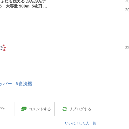
2
 ふたも洗える ぶんぶんチ
 大容量 900ml 5枚刃 ト
2
ー みじん切り 手動 フード
ん切り器 フードチョッパー
bpx]
カ
ッパー
#食洗機
いね
コメントする
リブログする
いいね！した人一覧