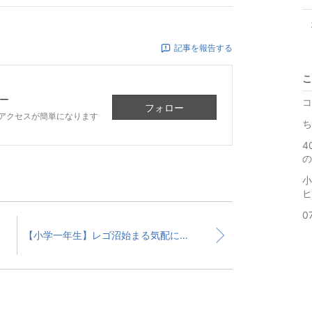
記事を報告する
こ
ー
コ
フォロー
アクセスが簡単になります
ち
4
の
小
ヒ
0
【小学一年生】レゴ沼始まる気配に怯える