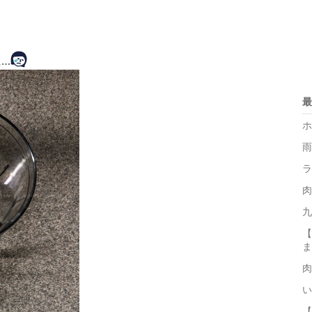
…
最
ホ
雨
ラ
肉
九
【
ま
肉
い
【