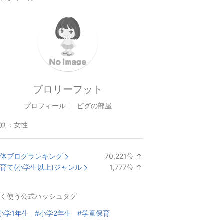
ブロリーフット
プロフィール
ピグの部屋
別：
女性
体ブログランキング
70,221
位
↑
ラ
育て(小学生以上)ジャンル
1,777
位
↑
ン
ラ
キ
ン
く使う公式ハッシュタグ
ン
キ
グ
ン
小学1年生
#小学2年生
#学童保育
上
グ