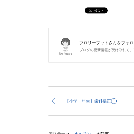
ポスト
ブロリーフット
さんをフォロ
ブログの更新情報が受け取れて、
【小学一年生】歯科矯正①
同じテーマ 「
キッチン
」 の記事