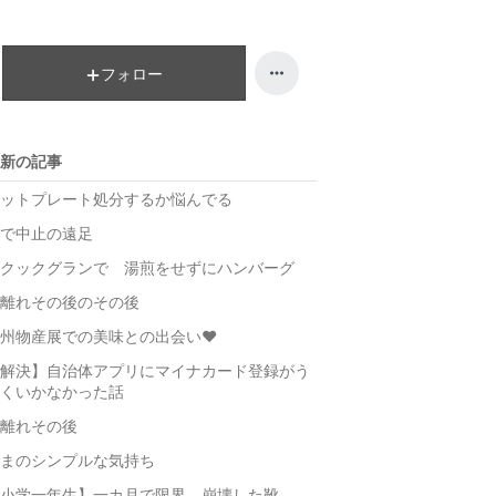
昇
上
昇
フォロー
新の記事
ットプレート処分するか悩んでる
で中止の遠足
クックグランで 湯煎をせずにハンバーグ
離れその後のその後
州物産展での美味との出会い❤️
解決】自治体アプリにマイナカード登録がう
くいかなかった話
離れその後
まのシンプルな気持ち
小学一年生】一カ月で限界、崩壊した靴…