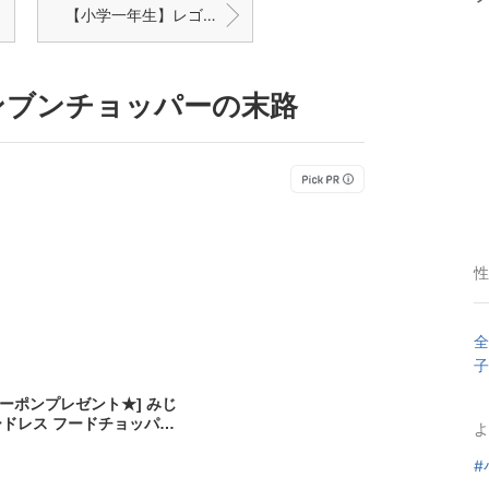
【小学一年生】レゴ沼始まる気配に怯える
ンブンチョッパーの末路
性
全
子
ーポンプレゼント★] みじ
ードレス フードチョッパー
よ
ワイト フードプロセッサー CT
フードチョッパー ハンディ み
#
人暮らし お手入簡単【送料