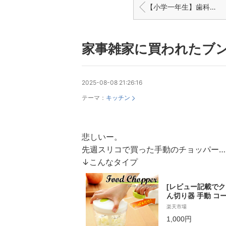
【小学一年生】歯科矯正①
家事雑家に買われたブ
2025-08-08 21:26:16
テーマ：
キッチン
悲しいー。
先週スリコで買った手動のチョッパー…
↓こんなタイプ
[レビュー記載でク
ん切り器 手動 コ
手動 900ml ホ
楽天市場
C-A370新生活 
1,000円
じん切り 手動 一