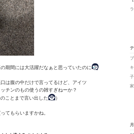
ラ
テ
ブ
菜の期間には大活躍だなぁと思っていたのに
キ
子
悪口は腹の中だけで言ってるけど、アイツ
家
キッチンのもの使うの雑すぎねーか？
別のことまで言い出した
）
買ってもらいますかね。
月