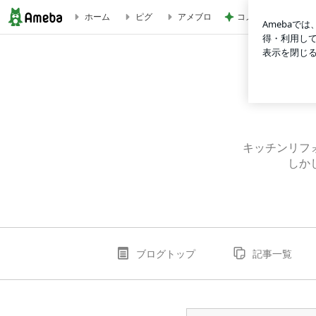
コメダのコンプした
ホーム
ピグ
アメブロ
家事雑家に買われたブンブンチョッパーの末路 | 夜明けのお
キッチンリフ
しか
ブログトップ
記事一覧