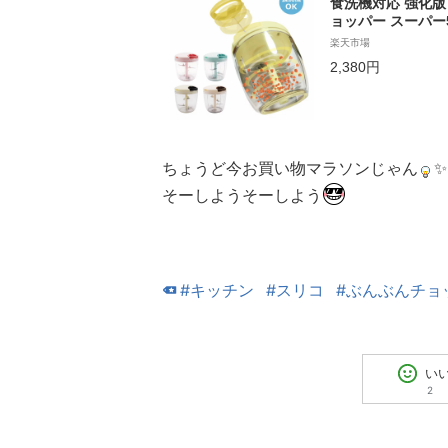
食洗機対応 強化版
ョッパー スーパー5
ライタン スライサ
楽天市場
プロセッサー みじ
2,380円
みじん切りカッター[
ちょうど今お買い物マラソンじゃん
✨
そーしようそーしよう
#キッチン
#スリコ
#ぶんぶんチョ
い
2