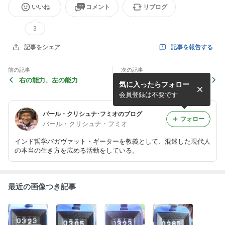
いいね
コメント
リブログ
3
記事を報告する
記事をシェア
前の記事
次の記事
右の能力、左の能力
インド哲学の教えは、個人指
気に入ったらフォロー
導でなけらばならない。
会員登録は不要です
バール・クリシュナ･フミオのブログ
フォロー
バール・クリシュナ・フミオ
インド哲学バガヴァット・ギーターを教義として、混迷した現代人
の本当の生き方を広める活動をしている。
最近の画像つき記事