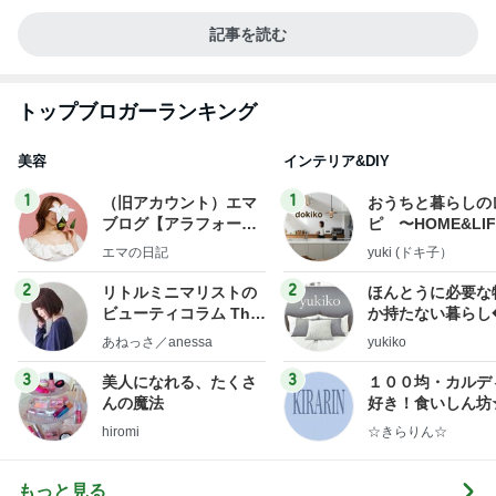
記事を読む
トップブロガーランキング
美容
インテリア&DIY
1
1
（旧アカウント）エマ
おうちと暮らしの
ブログ【アラフォー会
ピ 〜HOME&LI
社売却セカンドライ
エマの日記
yuki (ドキ子）
フ】
2
2
リトルミニマリストの
ほんとうに必要な
ビューティコラム The
か持たない暮らし
little minimalist's bea
ep Life Simple
あねっさ／anessa
yukiko
uty colum
ンテリアのきろく
3
3
美人になれる、たくさ
１００均・カルデ
んの魔法
好き！食いしん坊
らりん☆のブログ
hiromi
☆きらりん☆
もっと見る