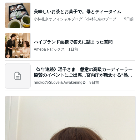
美味しいお茶とお菓子で。母とティータイム
小林礼奈オフィシャルブログ「小林礼奈のブーブー
9日前
ブログ」Powered by Ameba
ハイブランド面接で答えに詰まった質問
Amebaトピックス
1日前
《3年連続》瑶子さま 懇意の高級カーディーラー
協賛のイベントにご出席…宮内庁が懸念する“熱心
すぎ
hirokoの✿Love＆Awakening✿
9日前