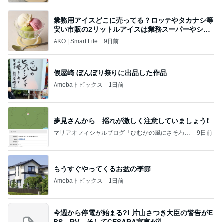
業務用アイスどこに売ってる？ロッテやタカナシ等
安い市販の2リットルアイスは業務スーパーやシャ
トレ
AKO | Smart Life
9日前
假屋崎 ぼんぼり祭りに出品した作品
Amebaトピックス
1日前
夢見さんから 揺れが激しく注意していましょう❗️
マリアオフィシャルブログ「ひむかの風にさそわれ
9日前
て」Powered by Ameba
もうすぐやってくるお盆の季節
Amebaトピックス
1日前
今週から停電が始まる?! 片山さつき大臣の警告がE
BS、RV、そしてGESARA宣言が⁈