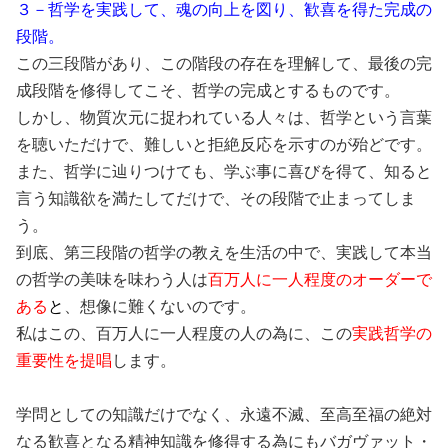
３－哲学を実践して、魂の向上を図り、歓喜を得た完成の
段階。
この三段階があり、この階段の存在を理解して、最後の完
成段階を修得してこそ、哲学の完成とするものです。
しかし、物質次元に捉われている人々は、哲学という言葉
を聴いただけで、難しいと拒絶反応を示すのが殆どです。
また、哲学に辿りつけても、学ぶ事に喜びを得て、知ると
言う知識欲を満たしてだけで、その段階で止まってしま
う。
到底、第三段階の哲学の教えを生活の中で、実践して本当
の哲学の美味を味わう人は
百万人に一人程度のオーダーで
ある
と
、想像に難くないのです。
私はこの、百万人に一人程度の人の為に、この
実践哲学の
重要性を提唱
します。
学問としての知識だけでなく、永遠不滅、至高至福の絶対
なる歓喜となる精神知識を修得する為にもバガヴァット・