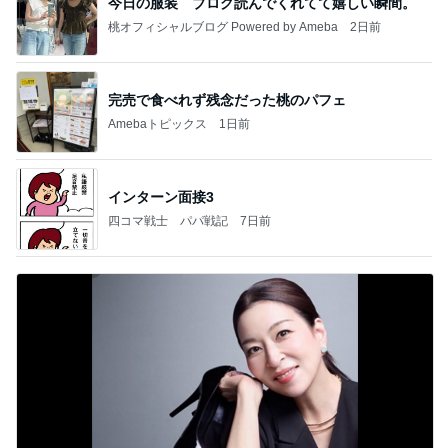
今日の服装 ブログ読んでくれてて嬉しい瞬間。
桃オフィシャルブログ Powered by Ameba
2日前
完売で食べれず残念だった桃のパフェ
Amebaトピックス
1日前
インターン面接3
四コマ戦士 パパ戦記
7日前