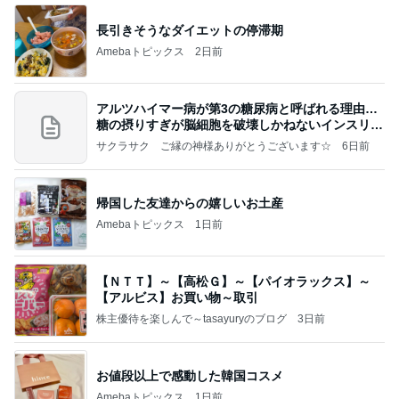
長引きそうなダイエットの停滞期
Amebaトピックス
2日前
アルツハイマー病が第3の糖尿病と呼ばれる理由…
糖の摂りすぎが脳細胞を破壊しかねないインスリン
の恐
サクラサク ご縁の神様ありがとうございます☆
6日前
帰国した友達からの嬉しいお土産
Amebaトピックス
1日前
【ＮＴＴ】～【高松Ｇ】～【パイオラックス】～
【アルビス】お買い物～取引
株主優待を楽しんで～tasayuryのブログ
3日前
お値段以上で感動した韓国コスメ
Amebaトピックス
1日前