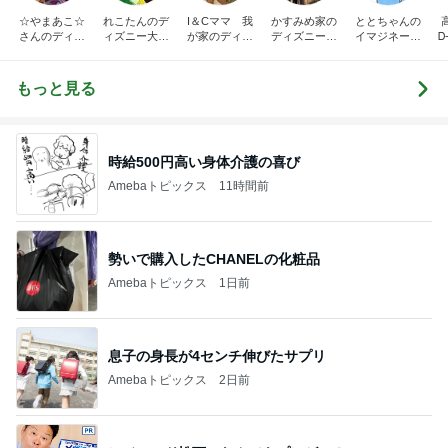
☆やまあこ☆
れこたんのデ
I＆Cママ 我
かすみめ家の
ととちゃんの
さんのディズ
ィズニー大好
が家のディズ
ディズニー大
イマジネーシ
Ꭰ
ニー日記
き♡孫4人
ニー♡ブログ
好き遠方組的
ョンタイム
ディズニー生
活
もっと見る
時給500円高い身体介護の喜び
Amebaトピックス
11時間前
勢いで購入したCHANELの化粧品
Amebaトピックス
1日前
息子の身長が4センチ伸びたサプリ
Amebaトピックス
2日前