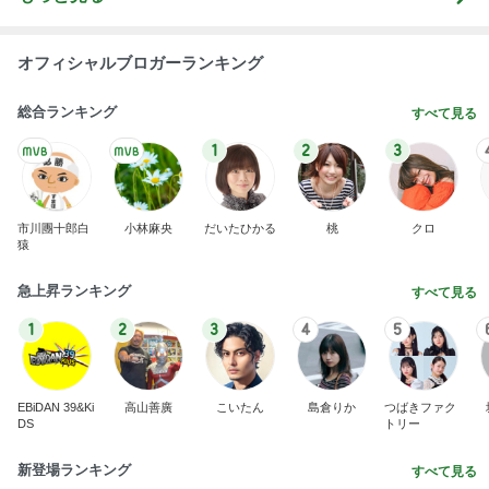
オフィシャルブロガーランキング
総合ランキング
すべて見る
1
2
3
市川團十郎白
小林麻央
だいたひかる
桃
クロ
猿
急上昇ランキング
すべて見る
1
2
3
4
5
EBiDAN 39&Ki
高山善廣
こいたん
島倉りか
つばきファク
DS
トリー
新登場ランキング
すべて見る