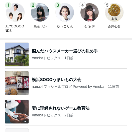
1
2
3
4
5
BEYOOOOO
島倉りか
ゆうこりん
石 安伊
蒼井心音
NDS
悩んだハウスメーカー選びの決め手
Amebaトピックス
1日前
横浜SOGOうまいもの大会
nanaオフィシャルブログ Powered by Ameba
11日前
妻に理解されないゲーム教育法
Amebaトピックス
2日前