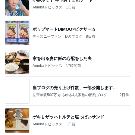
Amebaトピックス
1日前
ポップマートDIMOO×ピクサー☆
ディズニーファン Dのブログ
8日前
家を出る妻に飯の心配をした夫
Amebaトピックス
17時間前
当ブログの売り上げ件数、一部公開します…
世帯年収500万 ゆるゆる4人家族の節約ブログ 〜
2日前
ケチ旦那と金銭感覚マヒ嫁の日々〜
ゲキ甘ザッハトルテと塩っぱいサンド
Amebaトピックス
1日前