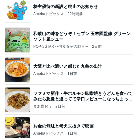
株主優待の新設と廃止のお知らせ
Amebaトピックス
22時間前
和歌山の味をどうぞ！セブン 玉林園監修 グリーン
ソフト風シュー
POP☆STAR 〜甘党女子の戯言〜
2日前
大阪と比べ濃いと感じた丸亀の出汁
Amebaトピックス
1日前
ファミマ新作・牛ホルモン味噌焼きうどんを食って
みたら想像と違ってて辛口レビューになっちまった
話
まあ食おう
2日前
お金の無駄と考え夫抜きで映画
Amebaトピックス
1日前