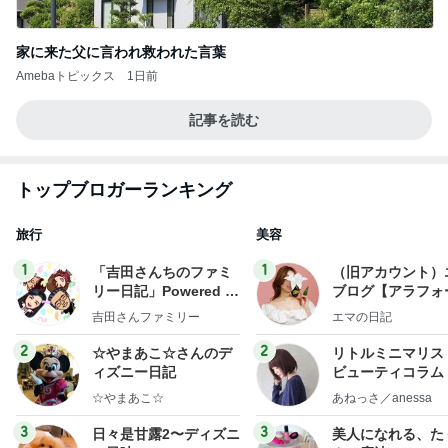
家に来た父に言われ救われた言葉
Amebaトピックス
1日前
記事を読む
トップブロガーランキング
旅行
美容
1
1
「吉田さんちのファミ
（旧アカウント）
リー日記」Powered b
ブログ【アラフォ
y Ameba 吉田さんファ
社売却セカンドラ
吉田さんファミリー
エマの日記
ミリーオフィシャルブ
フ】
ログ
2
2
☆やまあこ☆さんのデ
リトルミニマリス
ィズニー日記
ビューティコラム 
little minimalist'
☆やまあこ☆
あねっさ／anessa
uty colum
3
3
日々是甘露2〜ディズニ
美人になれる、た