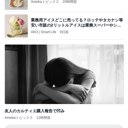
Amebaトピックス
20時間前
業務用アイスどこに売ってる？ロッテやタカナシ等
安い市販の2リットルアイスは業務スーパーやシャ
トレ
AKO | Smart Life
9日前
友人のカルティエ購入報告で凹み
Amebaトピックス
12時間前