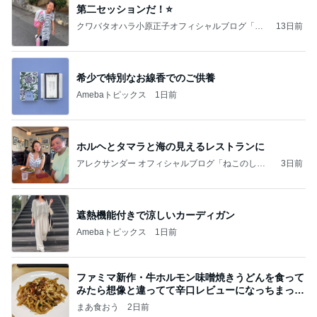
第二セッションだ！⭐️
クワバタオハラ小原正子オフィシャルブログ「女
13日前
前。」powered by Ameba
希少で特別なお線香でのご供養
Amebaトピックス
1日前
ホルヘとタマラと海の見えるレストランに
アレクサンダー オフィシャルブログ「ねこのしっ
3日前
ぽ欲しいな」Powered by Ameba
遮熱機能付きで涼しいカーディガン
Amebaトピックス
1日前
ファミマ新作・牛ホルモン味噌焼きうどんを食って
みたら想像と違ってて辛口レビューになっちまった
話
まあ食おう
2日前