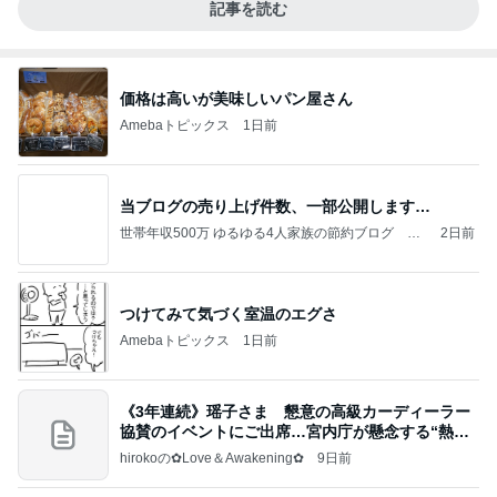
記事を読む
価格は高いが美味しいパン屋さん
Amebaトピックス
1日前
当ブログの売り上げ件数、一部公開します…
世帯年収500万 ゆるゆる4人家族の節約ブログ 〜
2日前
ケチ旦那と金銭感覚マヒ嫁の日々〜
つけてみて気づく室温のエグさ
Amebaトピックス
1日前
《3年連続》瑶子さま 懇意の高級カーディーラー
協賛のイベントにご出席…宮内庁が懸念する“熱心
すぎ
hirokoの✿Love＆Awakening✿
9日前