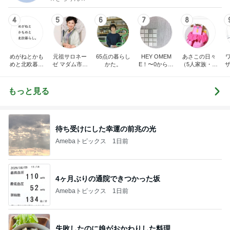
4
5
6
7
8
めがねとかも
元祖サロネー
65点の暮らし
HEY OMEM
あさこの日々
めと北欧暮ら
ゼ マダム市川
かた。
E！〜0からの
（5人家族・投
ザ
し
のほのぼのブ
家づくり〜
資・家計簿・
納
ログ
雑貨）
もっと見る
待ち受けにした幸運の前兆の光
Amebaトピックス
1日前
4ヶ月ぶりの通院できつかった坂
Amebaトピックス
1日前
失敗したのに娘がおかわりした料理