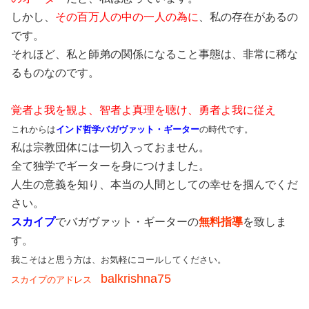
しかし、
その百万人の中の一人の為に
、私の存在があるの
です。
それほど、私と師弟の関係になること事態は、非常に稀な
るものなのです。
覚者よ我を観よ、智者よ真理を聴け、勇者よ我に従え
これからは
インド哲学バガヴァット・ギーター
の時代です。
私は宗教団体には一切入っておません。
全て独学でギーターを身につけました。
人生の意義を知り、本当の人間としての幸せを掴んでくだ
さい。
スカイプ
でバガヴァット・ギーターの
無料指導
を致しま
す。
我こそはと思う方は、お気軽にコールしてください。
balkrishna75
スカイプのアドレス