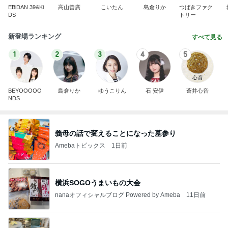
EBiDAN 39&Ki
高山善廣
こいたん
島倉りか
つばきファク
DS
トリー
新登場ランキング
すべて見る
1
2
3
4
5
BEYOOOOO
島倉りか
ゆうこりん
石 安伊
蒼井心音
NDS
義母の話で変えることになった墓参り
Amebaトピックス
1日前
横浜SOGOうまいもの大会
nanaオフィシャルブログ Powered by Ameba
11日前