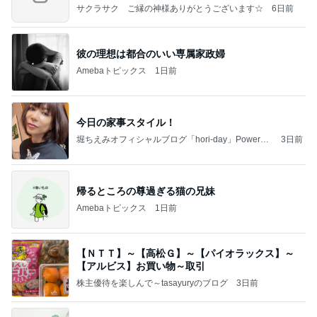
の恐
サクラサク ご縁の神様ありがとうございます☆
6日前
彼の理想は都合のいい専属家政婦
Amebaトピックス
1日前
今日の家事スタイル！
堀ちえみオフィシャルブログ「hori-day」Powered
3日前
by Ameba
帰るところの尊過ぎる猫の兄妹
Amebaトピックス
1日前
【ＮＴＴ】～【高松Ｇ】～【パイオラックス】～
【アルビス】お買い物～取引
株主優待を楽しんで～tasayuryのブログ
3日前