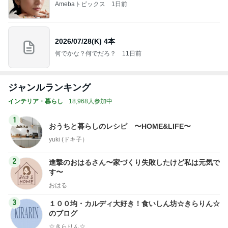
Amebaトピックス
1日前
2026/07/28(K) 4本
何でかな？何でだろ？
11日前
ジャンルランキング
インテリア・暮らし
18,968人参加中
1
おうちと暮らしのレシピ 〜HOME&LIFE〜
yuki (ドキ子）
2
進撃のおはるさん〜家づくり失敗したけど私は元気で
す〜
おはる
3
１００均・カルディ大好き！食いしん坊☆きらりん☆
のブログ
☆きらりん☆