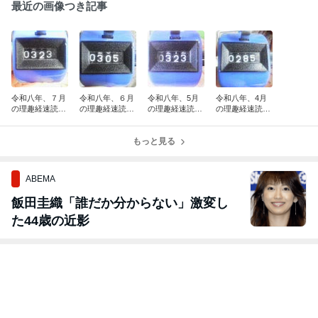
最近の画像つき記事
令和八年、７月
令和八年、６月
令和八年、5月
令和八年、4月
の理趣経速読回
の理趣経速読回
の理趣経速読回
の理趣経速読回
数をご報告いた
数をご報告いた
数をご報告いた
数をご報告いた
します
します
します
します
もっと見る
ABEMA
飯田圭織「誰だか分からない」激変し
た44歳の近影