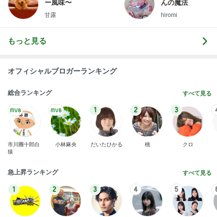
ー風味〜
んの魔法
甘露
hiromi
もっと見る
オフィシャルブロガーランキング
総合ランキング
すべて見る
1
2
3
市川團十郎白
小林麻央
だいたひかる
桃
クロ
猿
急上昇ランキング
すべて見る
1
2
3
4
5