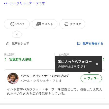
バール・クリシュナ・フミオ
いいね
コメント
リブログ
4
記事を報告する
記事をシェア
前の記事
次の記事
実践哲学の提唱
物質次元の知識と精神次元の
気に入ったらフォロー
知識
会員登録は不要です
バール・クリシュナ･フミオのブログ
フォロー
バール・クリシュナ・フミオ
インド哲学バガヴァット・ギーターを教義として、混迷した現代人
の本当の生き方を広める活動をしている。