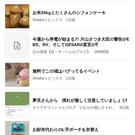
お米20kgとたくさんのシフォンケーキ
Amebaトピックス
1日前
今週から停電が始まる?! 片山さつき大臣の警告がE
BS、RV、そしてGESARA宣言が⁈
心の道標【旧：ヤ～ベェのブログ】
18時間前
無料でこの域はバグってるイベント
Amebaトピックス
1日前
夢見さんから 揺れが激しく注意していましょう❗️
マリアオフィシャルブログ「ひむかの風にさそわれ
9日前
て」Powered by Ameba
お財布代わりのL字ポーチを衣替え