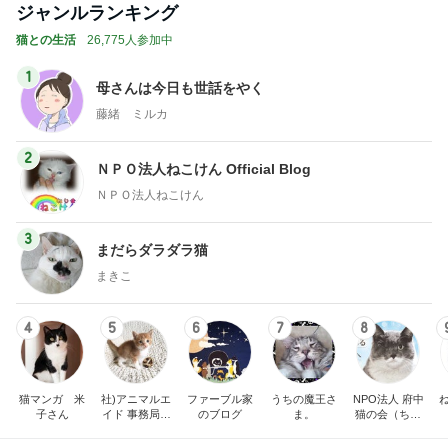
ジャンルランキング
猫との生活
26,775人参加中
1
母さんは今日も世話をやく
藤緒 ミルカ
2
ＮＰＯ法人ねこけん Official Blog
ＮＰＯ法人ねこけん
3
まだらダラダラ猫
まきこ
4
5
6
7
8
猫マンガ 米
社)アニマルエ
ファーブル家
うちの魔王さ
NPO法人 府中
子さん
イド 事務局＆
のブログ
ま。
猫の会（ちゅ
みんなの日記
ー猫）