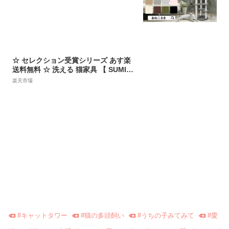
明 大型猫 福袋 | おねこさま【ブラン
ド公式】
☆ セレクション受賞シリーズ あす楽
送料無料 ☆ 洗える 猫家具 【 SUMIK
A ratanto!シリーズ 置き型 キャット
楽天市場
タワー サルディーニャ フリース＆コ
ットン リバーシブルクッション おも
ちゃ 付き】 据え置き キャットタワー
おしゃれ 大型猫 多頭飼
#
キャットタワー
#
猫の多頭飼い
#
うちの子みてみて
#
愛