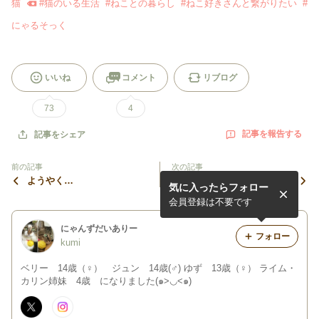
猫
#
猫のいる生活
#
ねことの暮らし
#
ねこ好きさんと繋がりたい
#
にゃるそっく
いいね
コメント
リブログ
73
4
記事を報告する
記事をシェア
前の記事
次の記事
ようやく…
長毛さんだから…
気に入ったらフォロー
会員登録は不要です
にゃんずだいありー
フォロー
kumi
ベリー 14歳（♀） ジュン 14歳(♂) ゆず 13歳（♀） ライム・
カリン姉妹 4歳 になりました(๑>◡<๑)