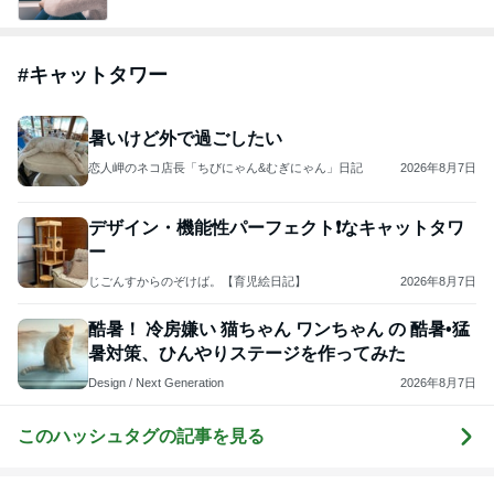
#
キャットタワー
暑いけど外で過ごしたい
恋人岬のネコ店長「ちびにゃん&むぎにゃん」日記
2026年8月7日
デザイン・機能性パーフェクト❗️なキャットタワ
ー
じごんすからのぞけば。【育児絵日記】
2026年8月7日
酷暑！ 冷房嫌い 猫ちゃん ワンちゃん の 酷暑•猛
暑対策、ひんやりステージを作ってみた
Design / Next Generation
2026年8月7日
このハッシュタグの記事を見る