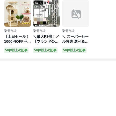
楽天市場
楽天市場
楽天市場
【土日セール！
＼最大P3倍！／
＼ スーパーセー
1000円OFF⇒8
【ブランド公
ル特典 選べるプ
998】＼楽天1位
式】ONEKOSA
レゼントキャン
50件以上の記事
50件以上の記事
50件以上の記事
／RAKU キャッ
MA 日本製 ハイ
ペーン／ 大型猫
トタワー 天然木
タワー 宇宙船
ちゃん 多頭飼い
無垢材 木製 大
レザー調 キャッ
さんも! あす楽
型 据え置き 多
トタワー スケル
送料無料 洗えて
頭飼い 大型猫
トンボウル付き
清潔♪【 SUMIK
多頭飼い 爪とぎ
【CASTLE -キ
A ratanto!シリ
展望台 猫ハウス
ャッスル-】おし
ーズ 置き型 キ
コットン
ゃれ かわいい
ャットタワー サ
スリム 突っ張り
ルディーニャ ク
黒 透明 大型猫 |
ッション & おも
おねこさま
ちゃ 付き】 据
え置き キャット
タワー おしゃれ
猫タワー 高級