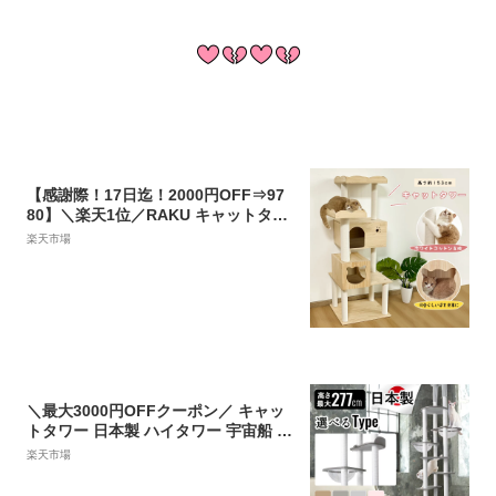
【感謝際！17日迄！2000円OFF⇒97
80】＼楽天1位／RAKU キャットタワ
ー 木製 無垢材 据え置き 多頭飼い 爪
楽天市場
とぎ 大型猫 猫用品 ホワイトコットン
展望台 隠れ家 段階 猫ハウス 安定 シ
ニア 猫用 キャットツリー 運動不足 ス
トレス解消 レビュー特典滑り止めマ
ット
＼最大3000円OFFクーポン／ キャッ
トタワー 日本製 ハイタワー 宇宙船 レ
ザー調 ONEKOSAMA スケルトンボウ
楽天市場
ル付き【CASTLE -キャッスル-】おし
ゃれ かわいい スリム 突っ張り 黒 透