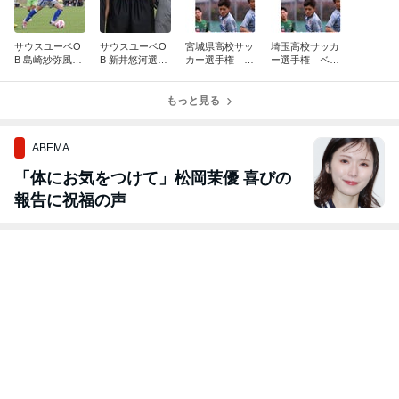
サウスユーベO
サウスユーベO
宮城県高校サッ
埼玉高校サッカ
B 島崎紗弥風選
B 新井悠河選
カー選手権 ベ
ー選手権 ベス
手 全国大会に
手 ルキーリー
スト４ 聖和学
ト4 立教新座
出場
グ 全国大会へ
園
もっと見る
ABEMA
「体にお気をつけて」松岡茉優 喜びの
報告に祝福の声