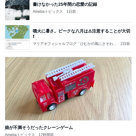
書けなかった25年間の恋愛の記録
Amebaトピックス
1日前
噴火に暑さ。ピークな八月は⚠️注意することが大切
❗️
マリアオフィシャルブログ「ひむかの風にさそわれ
2日前
て」Powered by Ameba
娘が不満そうだったクレーンゲーム
Amebaトピックス
17時間前