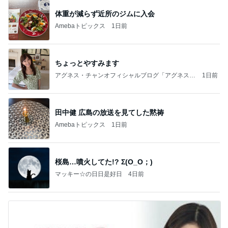
体重が減らず近所のジムに入会
Amebaトピックス
1日前
ちょっとやすみます
アグネス・チャンオフィシャルブログ「アグネスち
1日前
ゃんこ鍋」Powered by Ameba
田中健 広島の放送を見てした黙祷
Amebaトピックス
1日前
桜島…噴火してた!? Σ(O_O；)
マッキー☆の日日是好日
4日前