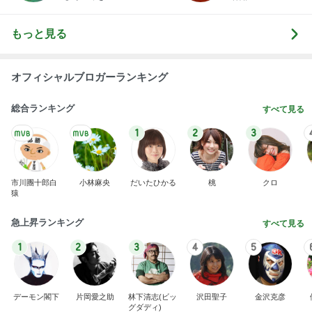
もっと見る
オフィシャルブロガーランキング
総合ランキング
すべて見る
1
2
3
市川團十郎白
小林麻央
だいたひかる
桃
クロ
猿
急上昇ランキング
すべて見る
1
2
3
4
5
デーモン閣下
片岡愛之助
林下清志(ビッ
沢田聖子
金沢克彦
グダディ)