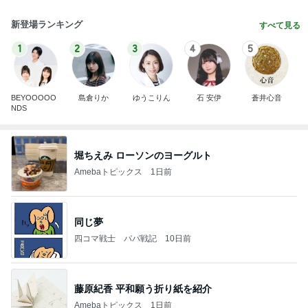
新登場ランキング
すべて見る
1
2
3
4
5
BEYOOOOO
島倉りか
ゆうこりん
石 安伊
蒼井心音
NDS
堀ちえみ ローソンのヨーグルト
Amebaトピックス
1日前
同じ夢
四コマ戦士 パパ戦記
10日前
藤原紀香 平和願う折り紙を紹介
Amebaトピックス
1日前