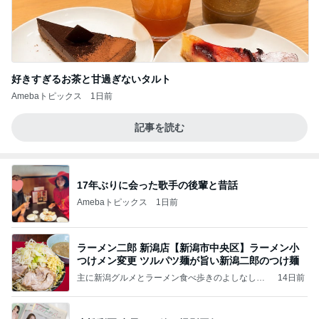
好きすぎるお茶と甘過ぎないタルト
Amebaトピックス
1日前
記事を読む
17年ぶりに会った歌手の後輩と昔話
Amebaトピックス
1日前
ラーメン二郎 新潟店【新潟市中央区】ラーメン小
つけメン変更 ツルパツ麺が旨い新潟二郎のつけ麺
主に新潟グルメとラーメン食べ歩きのよしなしご
14日前
と