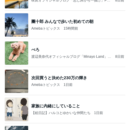
咲良オフィシャルブログ「悲しみから一抜け」Pow
8日前
ered by Ameba
團十郎 みんなで歩いた初めての朝
Amebaトピックス
15時間前
ぺろ
渡辺美奈代オフィシャルブログ「Minayo Land」P
8日前
owered by Ameba
次回買うと決めた230万の輝き
Amebaトピックス
1日前
家族に内緒にしていること
【絵日記】ハルコとゆかいな仲間たち
1日前