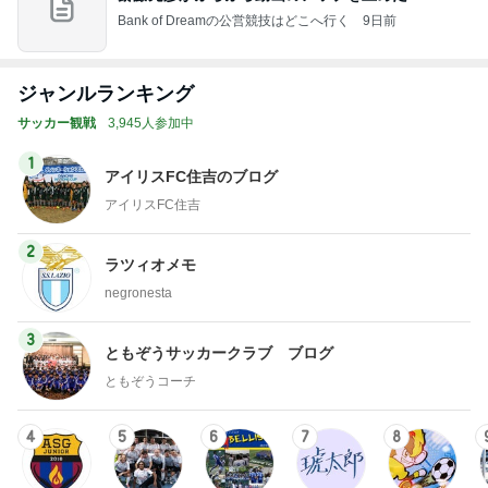
Bank of Dreamの公営競技はどこへ行く
9日前
ジャンルランキング
サッカー観戦
3,945人参加中
1
アイリスFC住吉のブログ
アイリスFC住吉
2
ラツィオメモ
negronesta
3
ともぞうサッカークラブ ブログ
ともぞうコーチ
4
5
6
7
8