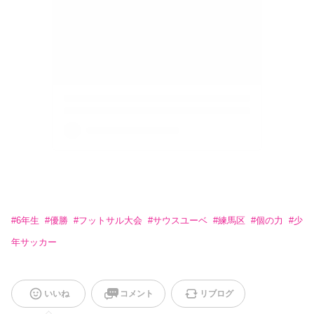
#
6年生
#
優勝
#
フットサル大会
#
サウスユーベ
#
練馬区
#
個の力
#
少
年サッカー
いいね
コメント
リブログ