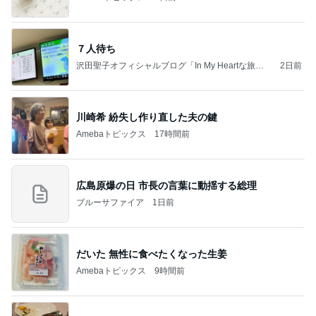
７人待ち
沢田聖子オフィシャルブログ「In My Heartな旅日
2日前
記」by Ameba
川崎希 紛失し作り直した夫の鍵
Amebaトピックス
17時間前
広島原爆の日 市長の言葉に動揺する総理
ブルーサファイア
1日前
だいた 無性に食べたくなった生姜
Amebaトピックス
9時間前