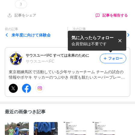
3
記事を報告する
記事をシェア
前の記事
次の記事
来年度に向けて体験会
３年生 トーマスカップ 順
気に入ったらフォロー
位決定戦
会員登録は不要です
サウスユーベFC すべては未来のために
フォロー
サウスユーベFC
東京都練馬区で活動している少年サッカーチーム チームの試合の
情報やボヤキ サッカーのつぶやき 何度も観たいスーパープレー動
画ets
最近の画像つき記事