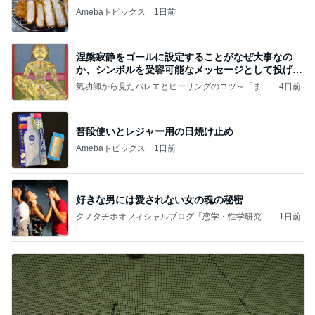
Amebaトピックス
1日前
涅槃寂静をゴールに設定することがなぜ大事なの
か、シンボルを受容可能なメッセージとして投げる
ことが
気功師から見たバレエとヒーリングのコツ～「まと
4日前
いのば」ブログ
普段使いとレジャー用の日焼け止め
Amebaトピックス
1日前
好きな男には愛されない女の魂の秘密
クノタチホオフィシャルブログ「恋学・性学研究
1日前
室」Powered by Ameba