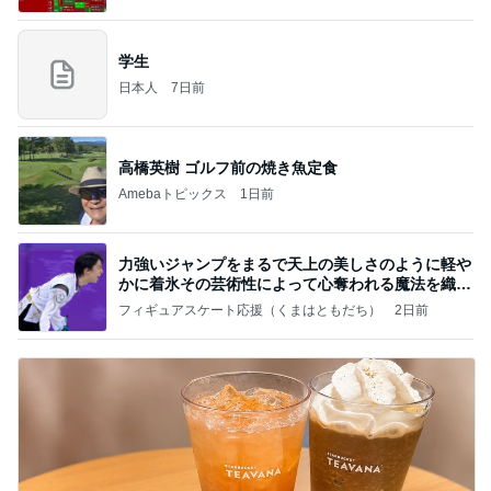
学生
日本人
7日前
高橋英樹 ゴルフ前の焼き魚定食
Amebaトピックス
1日前
力強いジャンプをまるで天上の美しさのように軽や
かに着氷その芸術性によって心奪われる魔法を織り
なす
フィギュアスケート応援（くまはともだち）
2日前