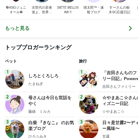
⚽️ASGジュニ
次世代の若者
SIETE BELLIS
琥太郎™️・速
すーさんの栃
オール⚽️
達よ、世界を
IMI !!
報ブログ
木SC応援日記
変えてやれ
もっと見る
トップブロガーランキング
ペット
旅行
1
1
「吉田さんちのフ
しろとくろしろ
リー日記」Powere
たまねぎ
y Ameba 吉田さ
吉田さんファミリー
ミリーオフィシャ
ログ
2
2
母さんは今日も世話を
☆やまあこ☆さん
やく
ィズニー日記
藤緒 ミルカ
☆やまあこ☆
3
3
白柴 『きなこ』 のお気
日々是甘露2〜デ
楽ブログ
ー風味〜
ひろ☆みき
甘露