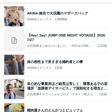
AKINA 旅先で大活躍のマザーズバッグ
Amebaトピックス
13時間前
【Hey! Say! JUMP ONE NIGHT VOYAGE】2026.
7/27
公式投稿まとめちゃいました。～HSJ＆UT&K.O.
11日前
～
体の相性まで良すぎる婚約者との事
Amebaトピックス
1日前
良心的な事業所ほど経営は苦しく、障害ある子の居
場所「放課後デイサービス」で深刻化する理念と現
実の
立石美津子オフィシャルブログ「テキトー母さんの
1日前
すすめ」Powered by Ameba
精肉屋さんのとんかつとビュッフェ