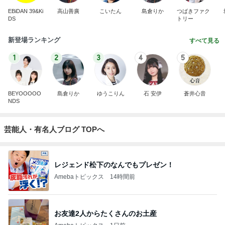
EBiDAN 39&Ki
高山善廣
こいたん
島倉りか
つばきファク
DS
トリー
新登場ランキング
すべて見る
1
2
3
4
5
BEYOOOOO
島倉りか
ゆうこりん
石 安伊
蒼井心音
NDS
芸能人・有名人ブログ TOPへ
レジェンド松下のなんでもプレゼン！
Amebaトピックス
14時間前
お友達2人からたくさんのお土産