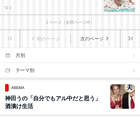
2
1
ページ（全
85
ページ中）
前のページ
次のページ
月別
テーマ別
ABEMA
神田うの「自分でもアル中だと思う」
酒漬け生活