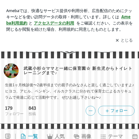
武蔵小杉☆ママと一緒に保育園☆ 新生児からトイレトレーニ
ングまで♪
アプリをダウンロードして
ブログの更新通知
を受け取りまし
開く
ょう。
武蔵小杉☆ママと一緒に保育園☆ 新生児からトイレト
レーニングまで♪
生後1ヶ月検診後〜2歳半頃までの親子のみなさんと楽しく過ごしていますよ♪
ヒヨコ、アヒル、ペンギン、イルカクラスに分かれて保育士によるカリキュ
ラムで発達に応じて活動中です。 ぜひお越し下さいね〜♪
179
843
フォロー
フォロワー
投稿
一覧
人気
画像
テーマ