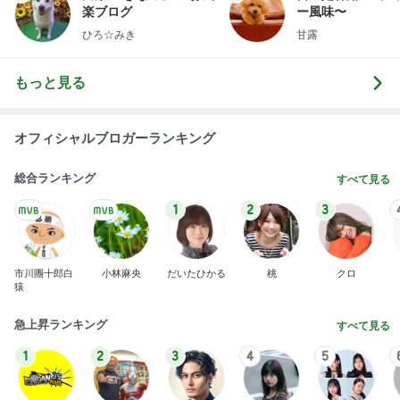
楽ブログ
ー風味〜
ひろ☆みき
甘露
もっと見る
オフィシャルブロガーランキング
総合ランキング
すべて見る
1
2
3
市川團十郎白
小林麻央
だいたひかる
桃
クロ
猿
急上昇ランキング
すべて見る
1
2
3
4
5