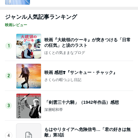
ジャンル人気記事ランキング
映画レビュー
映画『大統領のケーキ』が突きつける「日常
の狂気」と涙のラスト
1
ほくとの気ままなブログ
映画 感想❣️『サンキュー・チャック』
2
さくらの暇つぶし日記
「剣雲三十六騎」（1942年作品）感想
3
深層昭和帯
もはやリタイアへ危険信号…「君の好きは無
敵」第3話
4