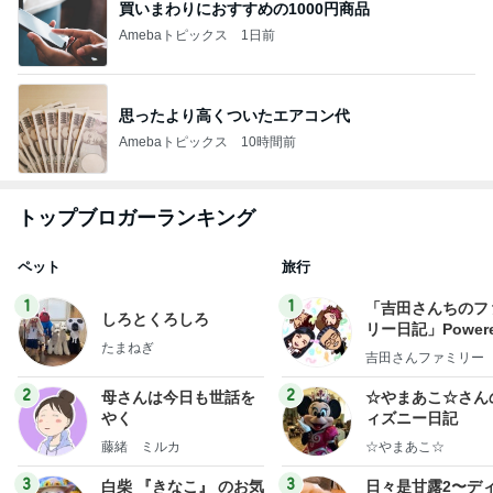
買いまわりにおすすめの1000円商品
Amebaトピックス
1日前
思ったより高くついたエアコン代
Amebaトピックス
10時間前
トップブロガーランキング
ペット
旅行
1
1
「吉田さんちのフ
しろとくろしろ
リー日記」Powere
たまねぎ
y Ameba 吉田さ
吉田さんファミリー
ミリーオフィシャ
ログ
2
2
母さんは今日も世話を
☆やまあこ☆さん
やく
ィズニー日記
藤緒 ミルカ
☆やまあこ☆
3
3
白柴 『きなこ』 のお気
日々是甘露2〜デ