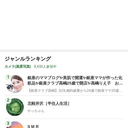
記事を読む
トップブロガーランキング
料理
旅行
1
1
栄養士ママそっち～の
「吉田さんちのフ
簡単美味しいサイクル
リー日記」Powere
献立
y Ameba 吉田さ
そっち～
吉田さんファミリー
ミリーオフィシャ
ログ
2
2
☆やまあこ☆さん
ゆうき酒場
ィズニー日記
ゆうき
☆やまあこ☆
3
3
日々是甘露2〜デ
毎日笑顔で過ごしたい
ー風味〜
モモ母さん
甘露
もっと見る