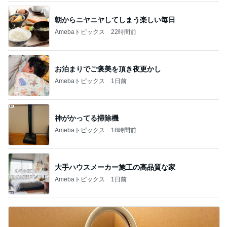
魚嫌いの子どもと我が家のビタミンD
Amebaトピックス
1日前
ありがとうございます
市川團十郎白猿オフィシャルB
4日前
お金ではないと感謝している時間
Amebaトピックス
1日前
実家で晩ご飯
だいたひかるオフィシャルブログ Powered by
22時間前
Ameba
可愛すぎてたまらないラゲージタグ
Amebaトピックス
1日前