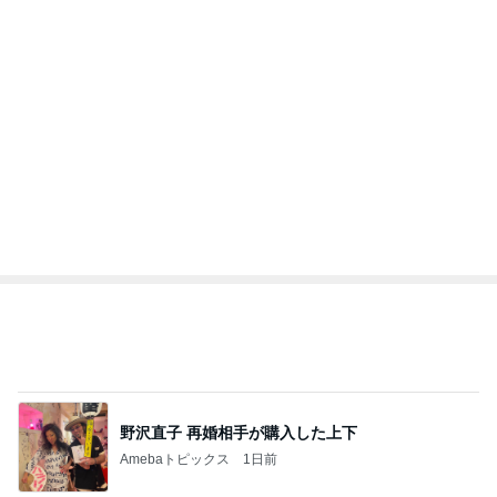
1
2
3
4
5
BEYOOOOO
島倉りか
ゆうこりん
MOMIママ
石 安伊
NDS
夫が捨て義母が確認した私の手帳
Amebaトピックス
1日前
悲しすぎて立ち直れない。
クロオフィシャルブログPowered by Ameba
2日前