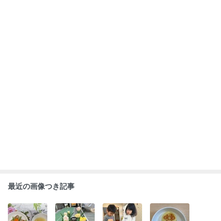
お祝いのご飯
チューリップ
1月のクッキン
今日のおやつ
グ
は？
もっと見る
ABEMA
神田うの「神様を恨んだ」3度の流産と
不妊治療