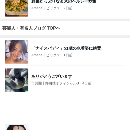
秘密基地
Akinobu Tanig
埼玉発 おと
妻に先立たれ
「やす」のの
uchi | Itoshima
なの小探険
た老人ブログ
んびり日常記
Landscape Ph
otographer
もっと見る
野沢直子 再婚相手が購入した上下
Amebaトピックス
1日前
朝からニヤニヤしてしまう楽しい毎日
Amebaトピックス
22時間前
お泊まりでご褒美を頂き夜更かし
Amebaトピックス
1日前