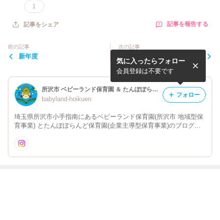
1
記事を報告する
記事をシェア
前の記事
次の記事
新年度
1月のクッキング
気に入ったらフォロー
会員登録は不要です
所沢市 ベビーランド保育園 ＆ たんぽぽらんど保育園
フォロー
babyland-hoikuen
埼玉県所沢市小手指南にあるベビーランド保育園(所沢市 地域型保
育事業) とたんぽぽらんど保育園(企業主導型保育事業)のブログで
す。 毎日の活動や子どもたちの様子、おもちゃなど紹介していき
ます！是非見てください
最近の画像つき記事