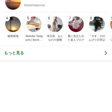
オフィシャルブロガーランキング
総合ランキング
すべて見る
1
2
3
市川團十郎白
小林麻央
だいたひかる
桃
クロ
猿
急上昇ランキング
すべて見る
1
2
3
4
5
木村直人
BEYOOOOO
美川憲一
吉岡淳
水森かおり
NDS
新登場ランキング
すべて見る