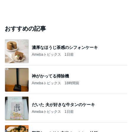
だいたひかるオフィシャルブログ Powered by
22時間前
Ameba
ジャンルランキング
カメラ(風景写真)
9,435人参加中
1
銀座のママブログ✨美肌で開運✨銀座ママが作った化
粧品✨銀座クラブ高嶋25歳で開店✨高嶋りえ子 お着
物でエルメス バーキン コーデ
【銀座クラブ高嶋】元OL婚約破棄から24歳で銀座ママ25歳でオーナーママ銀座 美肌で開運♡パワースポット巡り高嶋りえ子ブログ
2
北軽井沢［半住人生活］
やっちゃん
3
S M R
likeabridgeover
4
5
6
7
8