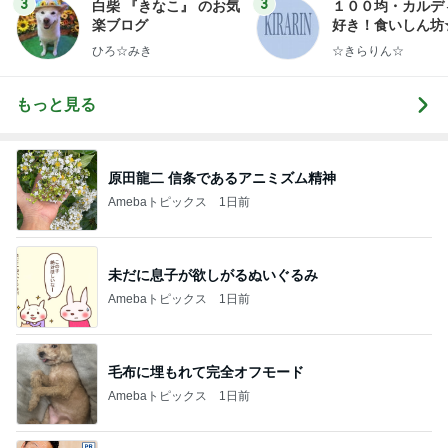
3
3
白柴 『きなこ』 のお気
１００均・カルデ
楽ブログ
好き！食いしん坊
らりん☆のブログ
ひろ☆みき
☆きらりん☆
もっと見る
原田龍二 信条であるアニミズム精神
Amebaトピックス
1日前
未だに息子が欲しがるぬいぐるみ
Amebaトピックス
1日前
毛布に埋もれて完全オフモード
Amebaトピックス
1日前