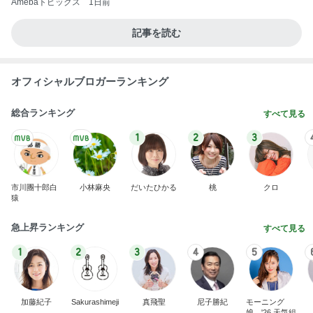
Amebaトピックス
1日前
記事を読む
オフィシャルブロガーランキング
総合ランキング
すべて見る
1
2
3
市川團十郎白
小林麻央
だいたひかる
桃
クロ
猿
急上昇ランキング
すべて見る
1
2
3
4
5
加藤紀子
Sakurashimeji
真飛聖
尼子勝紀
モーニング
娘。'26 天気組