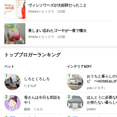
ヴィシソワーズが大好評だったこと
Amebaトピックス
1日前
夜しまい忘れたゴーヤが一夜で噴火
Amebaトピックス
1日前
トップブロガーランキング
ペット
インテリア&DIY
1
1
おうちと暮らしの
しろとくろしろ
ピ 〜HOME&LI
たまねぎ
yuki (ドキ子）
2
2
母さんは今日も世話を
ほんとうに必要な
やく
か持たない暮らし
ep Life Simple
藤緒 ミルカ
yukiko
ンテリアのきろく