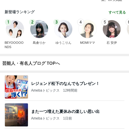
新登場ランキング
すべて見る
1
2
3
4
5
BEYOOOOO
島倉りか
ゆうこりん
MOMIママ
石 安伊
NDS
芸能人・有名人ブログ TOPへ
レジェンド松下のなんでもプレゼン！
Amebaトピックス
12時間前
また一つ増えた夏休みの楽しい思い出
Amebaトピックス
1日前