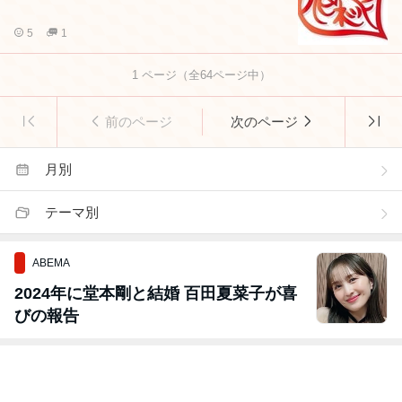
5
1
1
ページ（全
64
ページ中）
前のページ
次のページ
月別
テーマ別
ABEMA
2024年に堂本剛と結婚 百田夏菜子が喜
びの報告