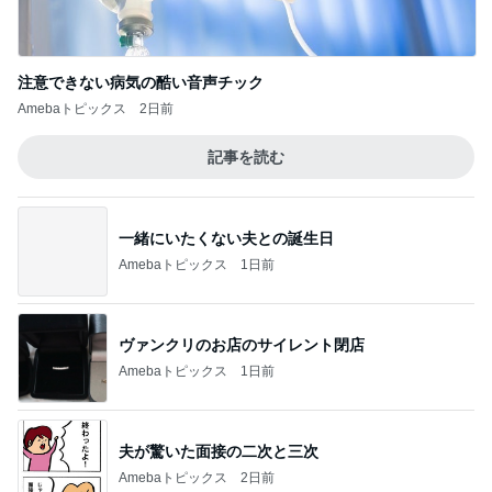
コース変更と感動した甲子園
5
3兄弟ママも子育て終盤
このジャンルの記事をもっと見る
次世代掃除機がやってきた！！
Amebaトピックス
21時間前
残念な点もあった念願だった水族館
Amebaトピックス
12時間前
大活躍している100均の水筒用氷棒
Amebaトピックス
12時間前