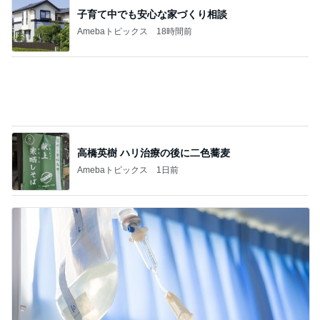
＊どう思う？＊
1
みかぱちこ家のおうちでごはん
私は今日から9連休でございます！
2
酒ポンコツ女の息子LOVE blog♡♡
【ホントに家の中で虫を見なくなった！】虫
嫌いの方朗報です◯
3
ｒｉｉ＊ごはんアルバム
おうち夏祭りと金魚弁当
4
共に生きる♪ 〜*車椅子の息子とお弁当の記録*〜