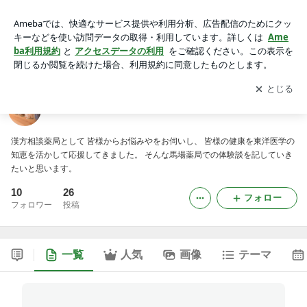
漢方 相談 馬場薬局 の 体験談
アプリをダウンロードして
ブログの更新通知
を受け取りまし
開く
ょう。
漢方 相談 馬場薬局 の 体験談
漢方相談薬局として 皆様からお悩みやをお伺いし、 皆様の健康を東洋医学の
知恵を活かして応援してきました。 そんな馬場薬局での体験談を記していき
たいと思います。
10
26
フォロー
フォロワー
投稿
一覧
人気
画像
テーマ