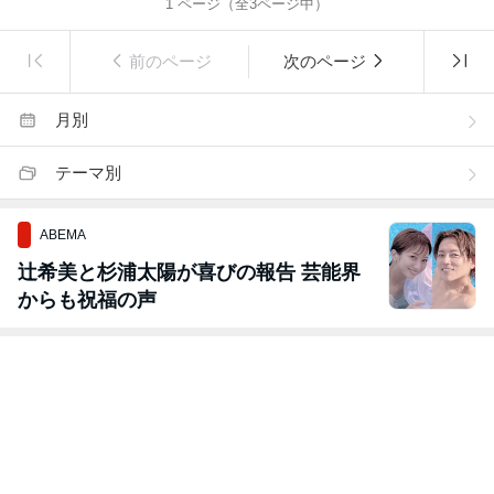
1
ページ（全
3
ページ中）
前のページ
次のページ
月別
テーマ別
ABEMA
辻希美と杉浦太陽が喜びの報告 芸能界
からも祝福の声