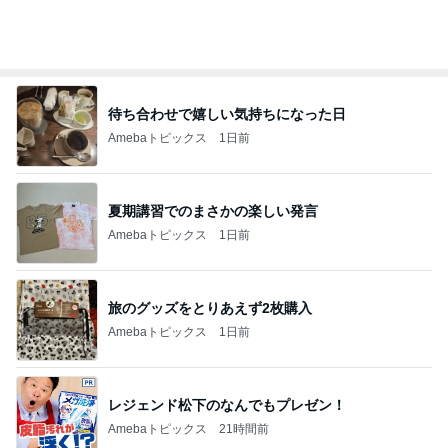
オフィシャルブロガーランキング
総合ランキング
すべて見る
1
2
3
市川團十郎白
小林麻央
だいたひかる
桃
クロ
猿
急上昇ランキング
すべて見る
1
2
3
4
5
木村直人
BEYOOOOO
美川憲一
吉岡淳
水森かおり
NDS
新登場ランキング
すべて見る
1
2
3
4
5