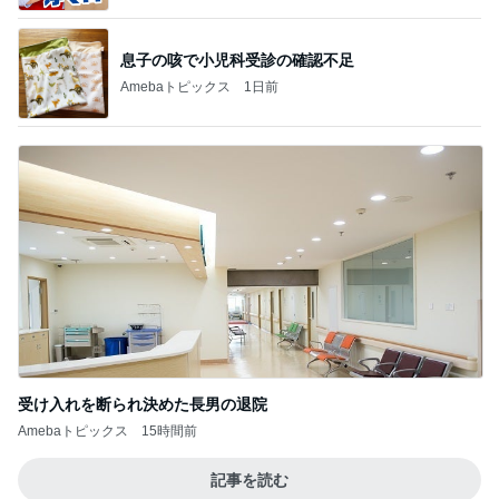
BEYOOOOO
島倉りか
ゆうこりん
MOMIママ
石 安伊
NDS
芸能人・有名人ブログ TOPへ
レジェンド松下のなんでもプレゼン！
Amebaトピックス
21時間前
100均品でスーツケースの迷子ゼロ
Amebaトピックス
1日前
友達の家でみんなで楽しいピザ作り
Amebaトピックス
20時間前