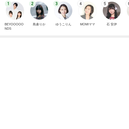
可愛すぎてたまらないラゲージタグ
Amebaトピックス
1日前
記事を読む
マカロン希望で買った2個のぬいぐるみ
Amebaトピックス
19時間前
完成間近の新居での介護と同居
Amebaトピックス
2日前
子育て中でも安心な家づくり相談
Amebaトピックス
18時間前
高橋英樹 ハリ治療の後に二色蕎麦