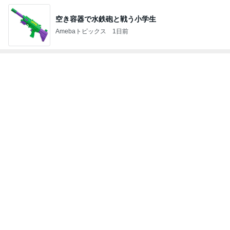
空き容器で水鉄砲と戦う小学生
Amebaトピックス
1日前
トップブロガーランキング
料理
美容
1
1
栄養士ママそっち～の
（旧アカウント）
簡単美味しいサイクル
ブログ【アラフォ
献立
社売却セカンドラ
そっち～
エマの日記
フ】
2
2
リトルミニマリス
ゆうき酒場
ビューティコラム 
ゆうき
little minimalist'
あねっさ／anessa
uty colum
3
3
美人になれる、た
毎日笑顔で過ごしたい
んの魔法
モモ母さん
hiromi