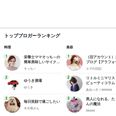
もっと見る
待ち合わせで嬉しい気持ちになった日
Amebaトピックス
1日前
夏期講習でのまさかの楽しい発言
Amebaトピックス
1日前
旅のグッズをとりあえず2枚購入
Amebaトピックス
1日前
レジェンド松下のなんでもプレゼン！
Amebaトピックス
21時間前