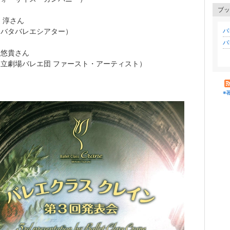
ブッ
辺 淳さん
ネバタバレエシアター）
バ
バ
田悠貴さん
立劇場バレエ団 ファースト・アーティスト）
※