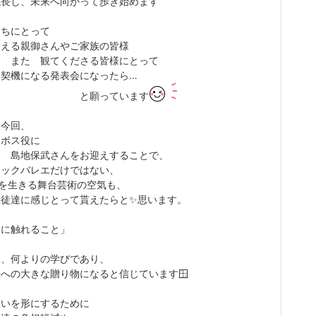
し、未来へ向かって歩き始めます
たちにとって
る親御さんやご家族の皆様
 観てくださる皆様にとって
な契機になる発表会になったら…
願っています
 今回、
ボス役に
保武さんをお迎えすることで、
シックバレエだけではない、
”を生きる舞台芸術の空気も、
達に感じとって貰えたらと✨思います。
物に触れること」
は、何よりの学びであり、
への大きな贈り物になると信じています🪟
思いを形にするために