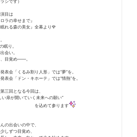
チラシです）
の演目は
ーロラの幸せまで』
れる森の美女』全幕より🌹
森。
年の眠り。
の出会い。
て、目覚め——。
発表会「くるみ割り人形」では“夢”を。
発表会「ドン・キホーテ」では“情熱”を。
て第三回となる今回は、
しい扉が開いていく未来への願い“
込めて参ります
さんの出会いの中で、
少しずつ目覚め、