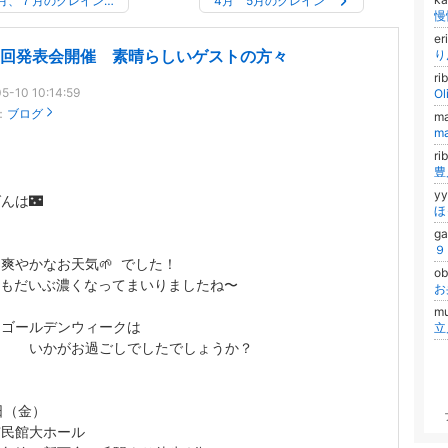
6月、７月のクレイン…
4月 5月のクレイン
慢
e
3回発表会開催 素晴らしいゲストの方々
り
ri
5-10 10:14:59
Ol
：
ブログ
m
m
r
y
んは🌃
ほ
g
は
爽やかなお天気🌱 でした！
ob
️もだいぶ濃くなってまいりましたね〜
m
、ゴールデンウィークは
がお過ごしでしたでしょうか？
、
日（金）
市民館大ホール