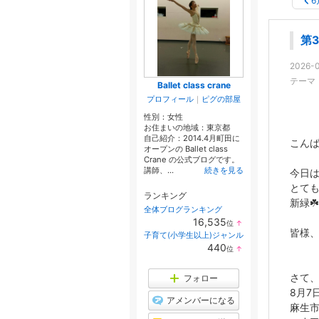
第
2026-0
テーマ
Ballet class crane
プロフィール
｜
ピグの部屋
性別：
女性
お住まいの地域：
東京都
自己紹介：2014.4月町田に
こんば
オープンの Ballet class
Crane の公式ブログです。
講師、...
続きを見る
今日
とても
ランキング
新緑☘
全体ブログランキング
16,535
位
↑
ラ
皆様
子育て(小学生以上)ジャンル
ン
440
いか
位
↑
キ
ラ
ン
ン
グ
キ
さて
フォロー
上
ン
昇
8月7
グ
アメンバーになる
上
麻生
昇