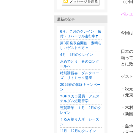
（小
メッセージを送る
バレ
最新の記事
第3
6月、７月のクレイン 振
今回
付・リハーサル進行中❣️
大
第3回発表会開催 素晴ら
しいゲストの方々
日本
4月 5月のクレイン
願っ
おめでとう 春のコンク
とに致
ールへ
特別講習会 ダルクロー
ゲス
ズ リトミック講座
2026春の体験キャンペー
・秋
ン
（元
YGPスカラ受賞 アムス
テルダム短期留学
・木
謹賀新年 １月 2月のク
レイン
（新
くるみ割り人形 シーズ
ン
・島
11月 12月のクレイン
（元