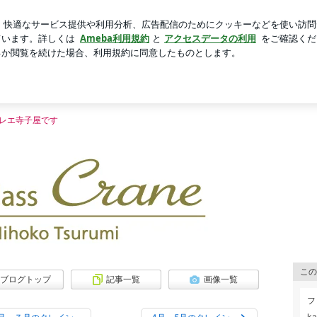
したサンダル
芸能人ブログ
人気ブログ
新規登録
ロ
eのﾌﾞﾛｸﾞ
ﾞﾛｸﾞ
ス（2歳）・幼児〜コンクール、大人バレエ、身体を蘇らせる「ゆるほぐ」ストレッ
レエ寺子屋です
この
ブログトップ
記事一覧
画像一覧
フ
ka