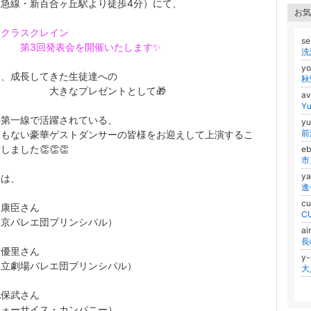
田急線・新百合ヶ丘駅より徒歩4分）にて、
お気
エクラスクレイン
s
回発表会を開催いたします✨
y
は、成長してきた生徒達への
きなプレゼントとして🎁
a
Y
の第一線で活躍されている、
yu
前
てもない豪華ゲストダンサーの皆様をお迎えして上演するこ
しました👏👏👏
eb
市
y
トは、
進
cu
元康臣さん
C
東京バレエ団プリンシパル）
ai
村優里さん
y
国立劇場バレエ団プリンシパル）
地保武さん
フォーサイス・カンパニー）