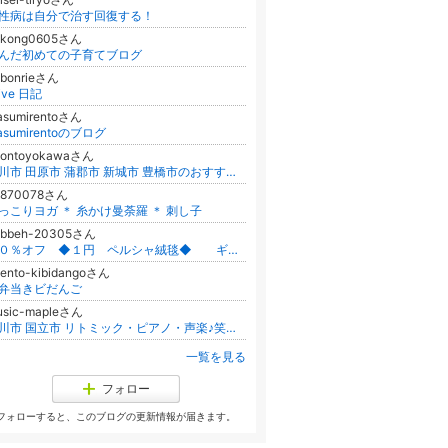
性病は自分で治す回復する！
rikong0605さん
んだ初めての子育てブログ
bbonrieさん
ive 日記
asumirentoさん
asumirentoのブログ
ibontoyokawaさん
豊川市 田原市 蒲郡市 新城市 豊橋市のおすすめ習い事 リトルフェアリー新体操教室♪
y870078さん
っこりヨガ ＊ 糸かけ曼荼羅 ＊ 刺し子
abbeh-20305さん
９０％オフ ◆１円 ペルシャ絨毯◆ ギャッベ
ento-kibidangoさん
お弁当きビだんご
usic-mapleさん
立川市 国立市 リトミック・ピアノ・声楽♪笑顔あふれる音楽教室
一覧を見る
フォロー
フォローすると、このブログの更新情報が届きます。