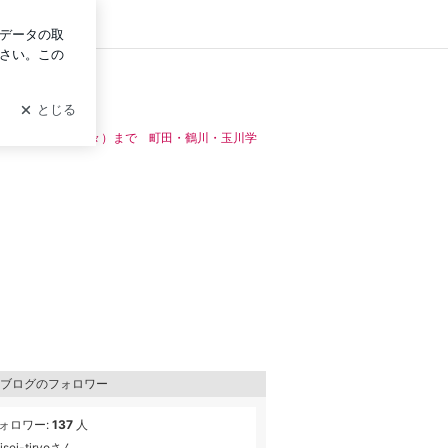
グイン
チ(～８０代の方々）まで 町田・鶴川・玉川学
ブログのフォロワー
ォロワー:
137
人
isei-tiryoさん