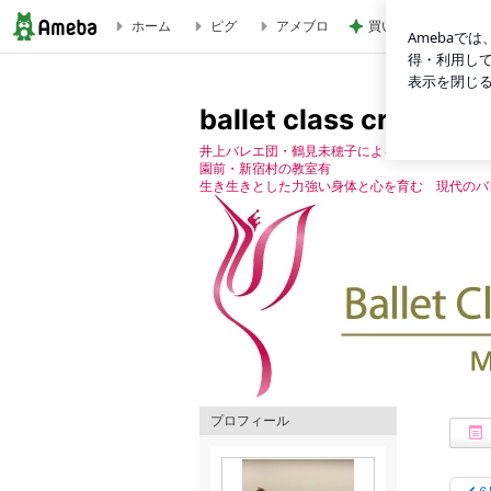
ホーム
ピグ
アメブロ
買い足す予定の重宝
第3回発表会開催 素晴らしいゲストの方々 | ballet class cran
ballet class craneのﾌ
井上バレエ団・鶴見未穂子による教室 親子クラ
園前・新宿村の教室有
生き生きとした力強い身体と心を育む 現代のバ
プロフィール