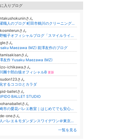
に入りブログ
entakushokuninさん
洗濯職人のブログ 町田市鶴川のクリーニング店 染み抜き(シミ抜き・しみ抜き)不入流師範の日記です。
okosmilerunさん
秋野暢子オフィシャルブログ「スマイルライフ」Powered by Ameba
更新
vgleさん
usaku Maezawa (MZ) 前澤友作のブログ
tamisakisanさん
澤友作 Yusaku Maezawa (MZ)
izo-ichikawaさん
川團十郎白猿オフィシャルB
更新
asudon123さん
化するココロとカラダ
pid-balletさん
UPIDO BALLET STUDIO
nohanaballetさん
長崎市の愛花バレエ教室｜はじめてでも安心＊2歳から大人まで楽しく通える教室
-de-oneさん
大人バレエ＆モダンダンスワイデワン＠東京・高田馬場・東中野・落合
一覧を見る