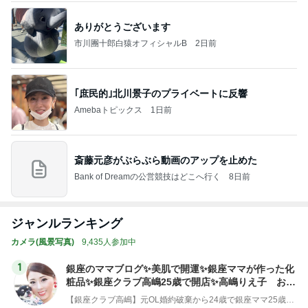
ありがとうございます
市川團十郎白猿オフィシャルB
2日前
｢庶民的｣北川景子のプライベートに反響
Amebaトピックス
1日前
斎藤元彦がぶらぶら動画のアップを止めた
Bank of Dreamの公営競技はどこへ行く
8日前
ジャンルランキング
カメラ(風景写真)
9,435人参加中
1
銀座のママブログ✨美肌で開運✨銀座ママが作った化
粧品✨銀座クラブ高嶋25歳で開店✨高嶋りえ子 お着
物でエルメス バーキン コーデ
【銀座クラブ高嶋】元OL婚約破棄から24歳で銀座ママ25歳でオーナーママ銀座 美肌で開運♡パワースポット巡り高嶋りえ子ブログ