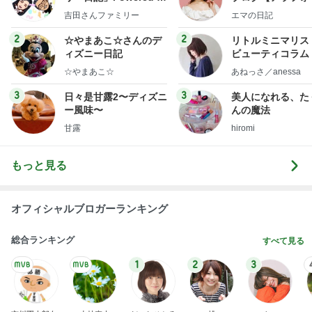
y Ameba 吉田さんファ
社売却セカンドラ
吉田さんファミリー
エマの日記
ミリーオフィシャルブ
フ】
ログ
2
2
☆やまあこ☆さんのデ
リトルミニマリス
ィズニー日記
ビューティコラム 
little minimalist'
☆やまあこ☆
あねっさ／anessa
uty colum
3
3
日々是甘露2〜ディズニ
美人になれる、た
ー風味〜
んの魔法
甘露
hiromi
もっと見る
オフィシャルブロガーランキング
総合ランキング
すべて見る
1
2
3