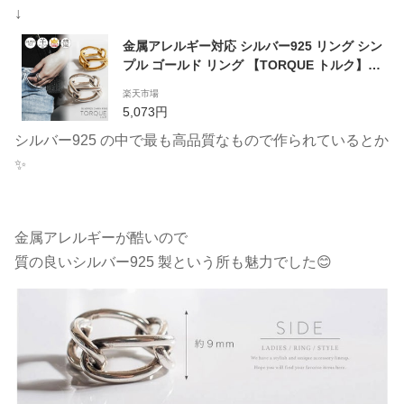
↓
金属アレルギー対応 シルバー925 リング シン
プル ゴールド リング 【TORQUE トルク】
人差し指 指輪 シルバーリング 太め レディー
楽天市場
ス silver925 チェーン 鎖 くさり シンプル ゴ
5,073円
ールド 太め 指輪 おしゃれ シンプル シルバー
シルバー925 の中で最も高品質なもので作られているとか
幅広 幅太 ワイド 重ね付け
✨
金属アレルギーが酷いので
質の良いシルバー925 製という所も魅力でした😊