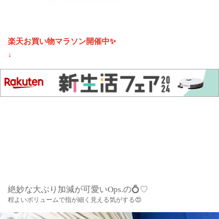
楽天お買い物マラソン開催中✨
↓
絶妙な大ぶり加減が可愛い
Ops.
の
💍
♡
程よいボリュームで指が細く見える気がする😍