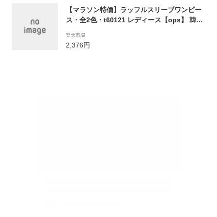
【マラソン特価】ラッフルスリーブワンピー
ス・全2色・t60121 レディース【ops】 韓国
ファッション ワンピース ロングワンピース
楽天市場
半袖 ショートスリーブ ラッフル フリル 体型
2,376円
カバー 可愛い かわいい 二の腕カバー 春 夏