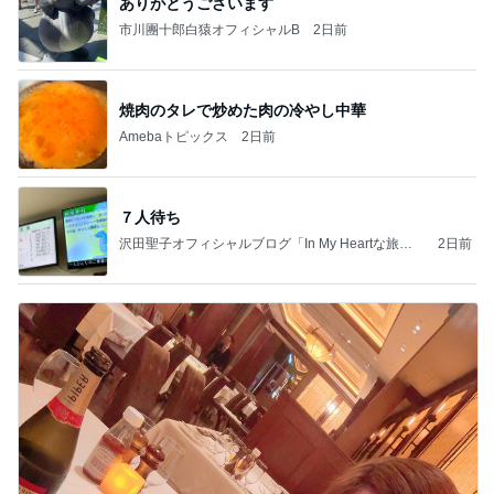
ありがとうございます
市川團十郎白猿オフィシャルB
2日前
焼肉のタレで炒めた肉の冷やし中華
Amebaトピックス
2日前
７人待ち
沢田聖子オフィシャルブログ「In My Heartな旅日
2日前
記」by Ameba