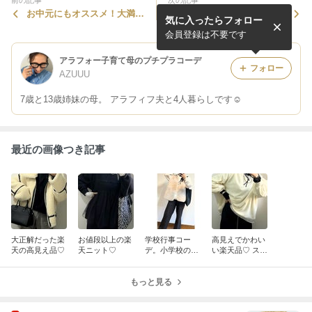
お中元にもオススメ！大満足
まっててよかった♡UNIQLO
気に入ったらフォロー
のおつまみセット♡
期間限定価格で購入したもの
会員登録は不要です
アラフォー子育て母のプチプラコーデ
フォロー
AZUUU
7歳と13歳姉妹の母。 アラフィフ夫と4人暮らしです☺︎
最近の画像つき記事
大正解だった楽
お値段以上の楽
学校行事コー
高見えでかわい
天の高見え品♡
天ニット♡
デ。小学校の持
い楽天品♡ スー
久走大会へ♩ し
パーsale！
まむら購入品
もっと見る