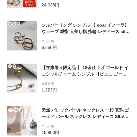
レスレット バングル レディース アクセサリ
24,038円
ー ジュエリー 12000円 HAPPYBAG LUCKY
BAG
シルバーリング シンプル 【inoar イノーラ】
ウェーブ 親指 人差し指 指輪 レディース silv
er925 リング シルバー925 デザインリング カ
楽天市場
ジュアル フォーマル 金属アレルギー 安心 ジ
6,550円
ュエリー アクセサリー 地金 指輪 重ね付け お
しゃれ
【在庫限り限定品 】 18金仕上げ ゴールド イ
ニシャルチャーム シンプル 【ピエニ ゴール
ド A-T】 シルバー925 サイドホール アルファ
楽天市場
ベット 高さ約10mm 厚み約3mm
1,223円
天然 バロックパール ネックレス 一粒 真珠 ゴ
ールド パール ネックレス レディース SILVE
R925 【OBLIE オブリー】 レディース ゴー
楽天市場
ルド シンプル 大人 可愛い おしゃれ 6月誕生
15,900円
石