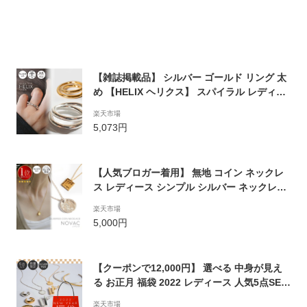
【雑誌掲載品】 シルバー ゴールド リング 太
め 【HELIX ヘリクス】 スパイラル レディー
ス おしゃれ silver925 18k リング シルバー9
楽天市場
25 デザインリング カジュアル フォーマル 金
5,073円
属アレルギー 安心 中指 人差し指 指輪 大ぶり
ワイド ジュエリー アクセサリー 地金 重ね付
け
【人気ブロガー着用】 無地 コイン ネックレ
ス レディース シンプル シルバー ネックレス
【Novac ノバック】 ペタル 丸 ラウンド サー
楽天市場
クル 四角 スクエア 金属アレルギー対応 シル
5,000円
バー925 silver925 たたき 小豆チェーン 長さ
48cm 51cm おしゃれ 大人 可愛い
【クーポンで12,000円】 選べる 中身が見え
る お正月 福袋 2022 レディース 人気5点SET
24,038円相当 ピアス シルバー925 ピアス ブ
楽天市場