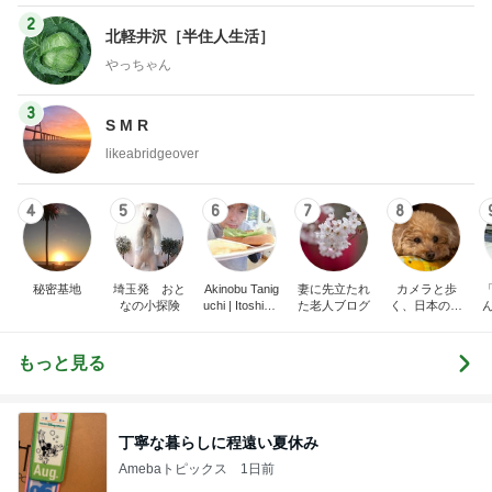
2
北軽井沢［半住人生活］
やっちゃん
3
S M R
likeabridgeover
4
5
6
7
8
秘密基地
埼玉発 おと
Akinobu Tanig
妻に先立たれ
カメラと歩
なの小探険
uchi | Itoshima
た老人ブログ
く、日本の風
Landscape Ph
景スナップ紀
otographer
行
もっと見る
丁寧な暮らしに程遠い夏休み
Amebaトピックス
1日前