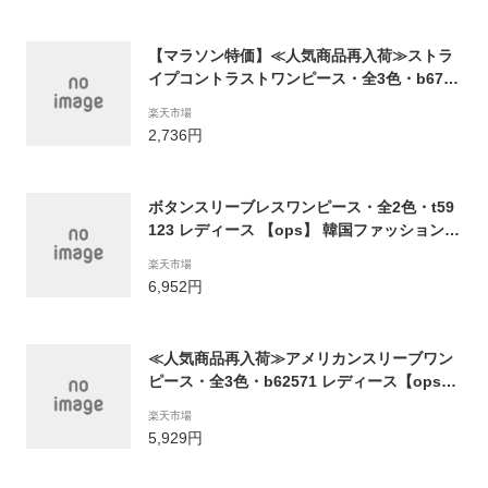
【マラソン特価】≪人気商品再入荷≫ストラ
イプコントラストワンピース・全3色・b6782
4 レディース 【ops】 ワンピース ロングワン
楽天市場
ピース 半袖 ストライプ柄 コントラスト 大人
2,736円
爽やか きれいめ ティアード 春 夏 韓国ファッ
ション ハイホリHIHOLLI
ボタンスリーブレスワンピース・全2色・t59
123 レディース 【ops】 韓国ファッション
ワンピース ロングワンピース スリーブレス
楽天市場
ノースリーブ レイヤード 単色 無地 シンプル
6,952円
カジュアル Aライン 春 夏 秋 DN
≪人気商品再入荷≫アメリカンスリーブワン
ピース・全3色・b62571 レディース【ops】
韓国ファッション ワンピース ロングワンピー
楽天市場
ス アメリカンスリーブ スリーブレス ノース
5,929円
リーブ 体型カバー 単色 ナチュラル ラフ リネ
ン リゾート 春 夏 ハイホリHIHOLLI