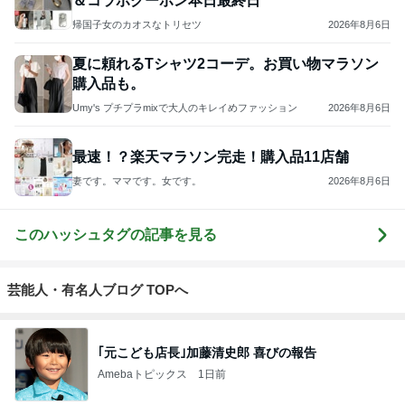
＆コラボクーポン本日最終日
帰国子女のカオスなトリセツ
2026年8月6日
夏に頼れるTシャツ2コーデ。お買い物マラソン
購入品も。
Umy's プチプラmixで大人のキレイめファッション
2026年8月6日
最速！？楽天マラソン完走！購入品11店舗
妻です。ママです。女です。
2026年8月6日
このハッシュタグの記事を見る
芸能人・有名人ブログ TOPへ
｢元こども店長｣加藤清史郎 喜びの報告
Amebaトピックス
1日前