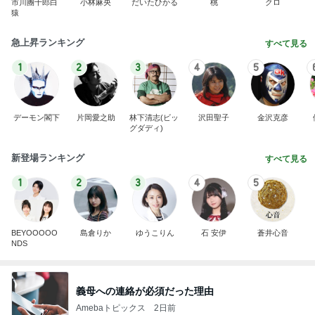
市川團十郎白
小林麻央
だいたひかる
桃
クロ
猿
急上昇ランキング
すべて見る
1
2
3
4
5
デーモン閣下
片岡愛之助
林下清志(ビッ
沢田聖子
金沢克彦
グダディ)
新登場ランキング
すべて見る
1
2
3
4
5
BEYOOOOO
島倉りか
ゆうこりん
石 安伊
蒼井心音
NDS
義母への連絡が必須だった理由
Amebaトピックス
2日前